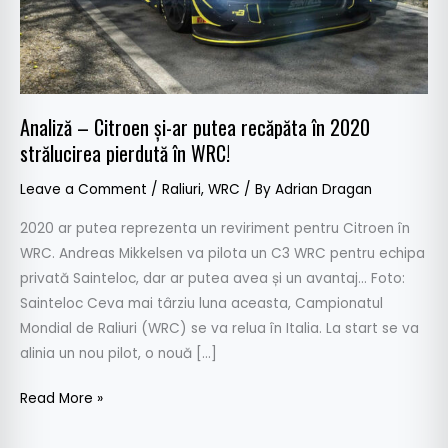
în
2020
strălucirea
pierdută
în
Analiză – Citroen și-ar putea recăpăta în 2020
WRC!
strălucirea pierdută în WRC!
Leave a Comment
/
Raliuri
,
WRC
/ By
Adrian Dragan
2020 ar putea reprezenta un reviriment pentru Citroen în
WRC. Andreas Mikkelsen va pilota un C3 WRC pentru echipa
privată Sainteloc, dar ar putea avea și un avantaj… Foto:
Sainteloc Ceva mai târziu luna aceasta, Campionatul
Mondial de Raliuri (WRC) se va relua în Italia. La start se va
alinia un nou pilot, o nouă […]
Read More »