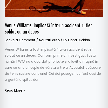
cu
un
deces
Venus Williams, implicată într-un accident rutier
soldat cu un deces
Leave a Comment
/
Noutati auto
/ By
Elena Luchian
Venus Williams a fost implicată într-un accident rutier
soldat cu un deces. Conform primelor investigații, fostul
număr 1 WTA nu a acordat prioritate și a lovit o mașină în
care se afla un cuplu de vârsta a treia. Avocatul jucătoarei
de tenis susține contrariul. Cei doi pasageri au fost duși de
urgență la spital, dar
Read More »