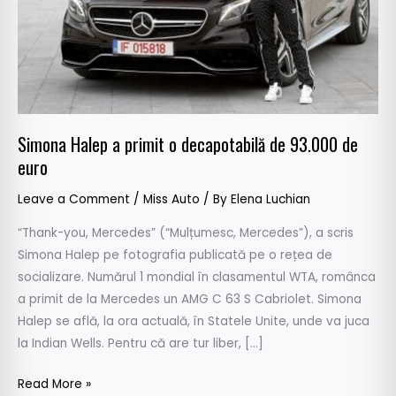
93.000
de
euro
Simona Halep a primit o decapotabilă de 93.000 de
euro
Leave a Comment
/
Miss Auto
/ By
Elena Luchian
“Thank-you, Mercedes” (“Mulțumesc, Mercedes”), a scris
Simona Halep pe fotografia publicată pe o rețea de
socializare. Numărul 1 mondial în clasamentul WTA, românca
a primit de la Mercedes un AMG C 63 S Cabriolet. Simona
Halep se află, la ora actuală, în Statele Unite, unde va juca
la Indian Wells. Pentru că are tur liber, […]
Read More »