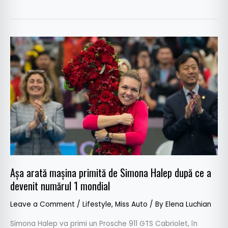
Așa
arată
mașina
primită
de
Simona
Halep
după
ce
a
Așa arată mașina primită de Simona Halep după ce a
devenit
numărul
devenit numărul 1 mondial
1
Leave a Comment
/
Lifestyle
,
Miss Auto
/ By
Elena Luchian
mondial
Simona Halep va primi un Prosche 911 GTS Cabriolet, în