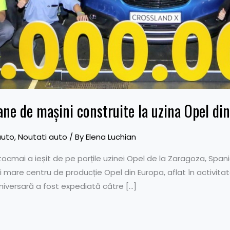
ane de mașini construite la uzina Opel di
auto
,
Noutati auto
/ By
Elena Luchian
ocmai a ieșit de pe porțile uzinei Opel de la Zaragoza, Span
i mare centru de producție Opel din Europa, aflat în activitat
niversară a fost expediată către […]