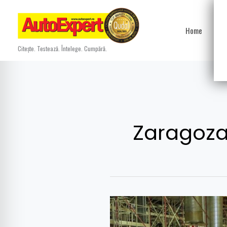
Skip
to
Home
Ști
content
Citește. Testează. Întelege. Cumpără.
Zaragoz
13
cu