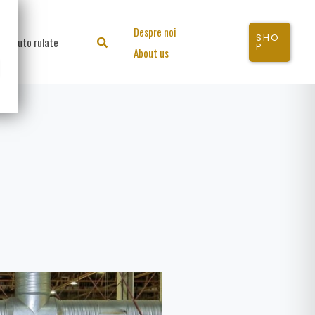
Despre noi
SHO
Auto rulate
Search
P
About us