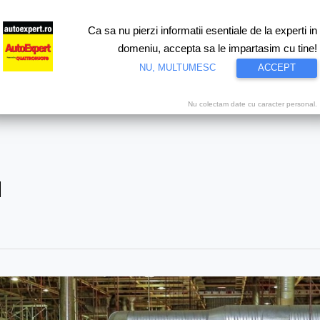
Ca sa nu pierzi informatii esentiale de la experti in
ri
Test drive
Eco
Motorsport
Proiecte speciale
Video
domeniu, accepta sa le impartasim cu tine!
NU, MULTUMESC
ACCEPT
Nu colectam date cu caracter personal.
a