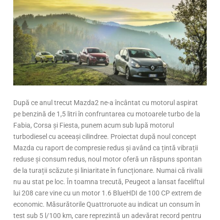
După ce anul trecut Mazda2 ne-a încântat cu motorul aspirat
pe benzină de 1,5 litri în confruntarea cu motoarele turbo de la
Fabia, Corsa și Fiesta, punem acum sub lupă motorul
turbodiesel cu aceeași cilindree. Proiectat după noul concept
Mazda cu raport de compresie redus și având ca țintă vibrații
reduse și consum redus, noul motor oferă un răspuns spontan
de la turații scăzute și liniaritate în funcționare. Numai că rivalii
nu au stat pe loc. În toamna trecută, Peugeot a lansat faceliftul
lui 208 care vine cu un motor 1.6 BlueHDI de 100 CP extrem de
economic. Măsurătorile Quattroruote au indicat un consum în
test sub 5 l/100 km, care reprezintă un adevărat record pentru