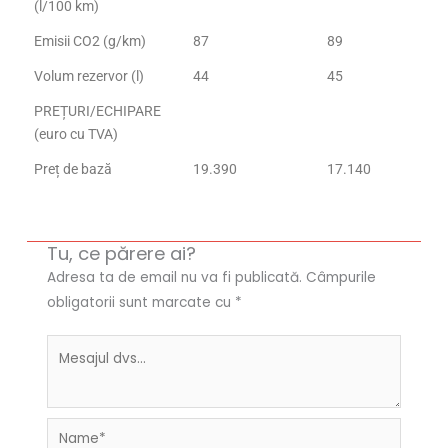
(l/100 km)
Emisii CO2 (g/km)
87
89
Volum rezervor (l)
44
45
PREȚURI/ECHIPARE
(euro cu TVA)
Preț de bază
19.390
17.140
Tu, ce părere ai?
Adresa ta de email nu va fi publicată.
Câmpurile
obligatorii sunt marcate cu
*
Name*