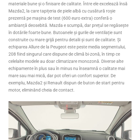
materiale bune și o finisare de calitate. Între ele excelează însă
Mazda2, la care tapițeria de piele albă cu cusătură roșie
prezentă pe mașina de test (600 euro extra) conferă o
ambianță deosebită. Mazda e scumpă, dar prețul se regăsește
în dotările foarte bune. Butoanele și gurile de ventilație sunt
construite cu mare grijă pentru detalii și sunt de calitate. Și
echiparea Allure de la Peugeot este peste media segmentului,
208 fiind singurul care dispune de climă bi-zonă, în timp ce
celelalte modele au doar climatizare monozonă. Diverse alte
echipamente în plus sau în minus nu înseamnă o calitate mai
mare sau mai mică, dar pot oferi un confort superior. De
exemplu, Mazda2 și Renault dispun de buton de start pentru
motor, eliminând cheia de contact.