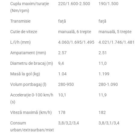
Cuplu maxim/turație
220/1.600-2.500
190/1.500
(Nm/rpm)
Transmisie
față
față
Cutie de viteze
manuală, 6 trepte
manuală, 5 trepte
L/l/h (mm)
4.060/1.695/1.495
4.021/1.746/1.481
Ampatament (mm)
2.57
2.51
Diametru de bracaj (m)
9,4
11,0
Masă la gol (kg)
1.04
1.199
Volum portbagaj (l)
280-950
280-1.090
Accelerație 0-100 km/h
10,1
11,9
(s)
Viteză maximă (km/h)
178
182
Consum
3,8/3,2/3,4
3,8/3,1/3,4
urban/extraurban/mixt