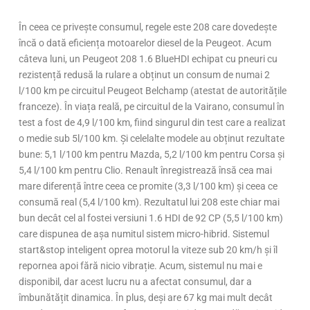
În ceea ce privește consumul, regele este 208 care dovedește
încă o dată eficiența motoarelor diesel de la Peugeot. Acum
câteva luni, un Peugeot 208 1.6 BlueHDI echipat cu pneuri cu
rezistență redusă la rulare a obținut un consum de numai 2
l/100 km pe circuitul Peugeot Belchamp (atestat de autoritățile
franceze). În viața reală, pe circuitul de la Vairano, consumul în
test a fost de 4,9 l/100 km, fiind singurul din test care a realizat
o medie sub 5l/100 km. Și celelalte modele au obținut rezultate
bune: 5,1 l/100 km pentru Mazda, 5,2 l/100 km pentru Corsa și
5,4 l/100 km pentru Clio. Renault înregistrează însă cea mai
mare diferență între ceea ce promite (3,3 l/100 km) și ceea ce
consumă real (5,4 l/100 km). Rezultatul lui 208 este chiar mai
bun decât cel al fostei versiuni 1.6 HDI de 92 CP (5,5 l/100 km)
care dispunea de așa numitul sistem micro-hibrid. Sistemul
start&stop inteligent oprea motorul la viteze sub 20 km/h și îl
repornea apoi fără nicio vibrație. Acum, sistemul nu mai e
disponibil, dar acest lucru nu a afectat consumul, dar a
îmbunătățit dinamica. În plus, deși are 67 kg mai mult decât