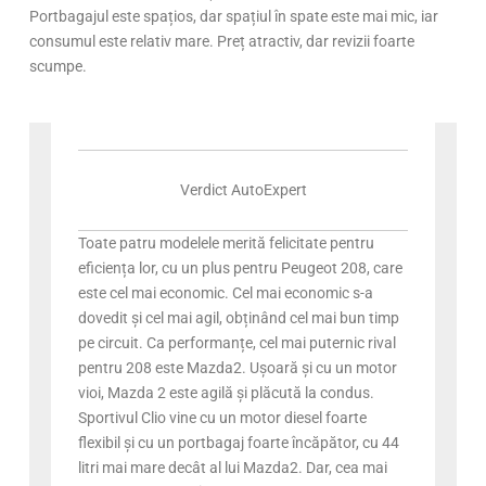
Portbagajul este spațios, dar spațiul în spate este mai mic, iar
consumul este relativ mare. Preț atractiv, dar revizii foarte
scumpe.
Verdict AutoExpert
Toate patru modelele merită felicitate pentru
eficiența lor, cu un plus pentru Peugeot 208, care
este cel mai economic. Cel mai economic s-a
dovedit și cel mai agil, obținând cel mai bun timp
pe circuit. Ca performanțe, cel mai puternic rival
pentru 208 este Mazda2. Ușoară și cu un motor
vioi, Mazda 2 este agilă și plăcută la condus.
Sportivul Clio vine cu un motor diesel foarte
flexibil și cu un portbagaj foarte încăpător, cu 44
litri mai mare decât al lui Mazda2. Dar, cea mai