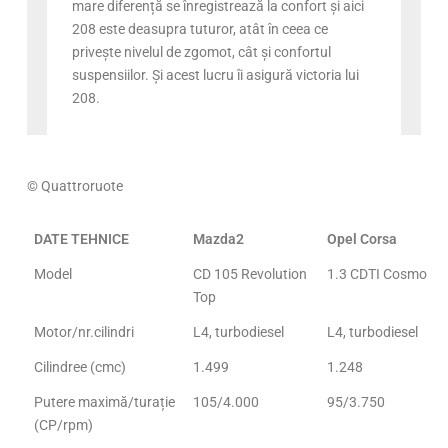
mare diferență se înregistrează la confort și aici
208 este deasupra tuturor, atât în ceea ce
privește nivelul de zgomot, cât și confortul
suspensiilor. Și acest lucru îi asigură victoria lui
208.
© Quattroruote
DATE TEHNICE
Mazda2
Opel Corsa
Model
CD 105 Revolution
1.3 CDTI Cosmo
Top
Motor/nr.cilindri
L4, turbodiesel
L4, turbodiesel
Cilindree (cmc)
1.499
1.248
Putere maximă/turație
105/4.000
95/3.750
(CP/rpm)