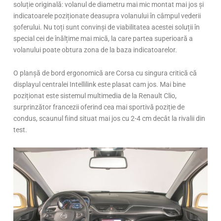
soluție originală: volanul de diametru mai mic montat mai jos și
indicatoarele poziționate deasupra volanului în câmpul vederii
șoferului. Nu toți sunt convinși de viabilitatea acestei soluții în
special cei de înălțime mai mică, la care partea superioară a
volanului poate obtura zona de la baza indicatoarelor.
O planșă de bord ergonomică are Corsa cu singura critică că
displayul centralei Intellilink este plasat cam jos. Mai bine
poziționat este sistemul multimedia de la Renault Clio,
surprinzător francezii oferind cea mai sportivă poziție de
condus, scaunul fiind situat mai jos cu 2-4 cm decât la rivalii din
test.