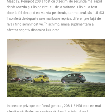
Mazda2, Peugeot 208 a fost cu 3 zecimi de secundă mai rapid
decât Mazda și Clio pe circuitul de la Vairano. Clio nu a fost
doar la fel de rapid ca Mazda pe circuit, dar motorul său 1.5 dCi
îi conferă de departe cele mai bune reprize, diferențele față de
rivali fiind semnificative. În schimb, masa suplimentară a
afectat negativ dinamica lui Corsa.
În ceea ce privește confortul general, 208 1.6 HDI este cel mai
silențios și cifrele demonstrează doar în mică măsură