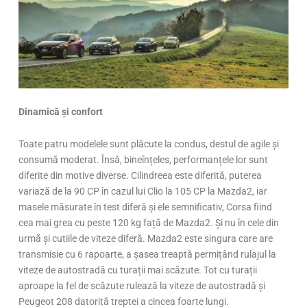
Dinamică și confort
Toate patru modelele sunt plăcute la condus, destul de agile și
consumă moderat. Însă, bineînțeles, performanțele lor sunt
diferite din motive diverse. Cilindreea este diferită, puterea
variază de la 90 CP în cazul lui Clio la 105 CP la Mazda2, iar
masele măsurate în test diferă și ele semnificativ, Corsa fiind
cea mai grea cu peste 120 kg față de Mazda2. Și nu în cele din
urmă și cutiile de viteze diferă. Mazda2 este singura care are
transmisie cu 6 rapoarte, a șasea treaptă permițând rulajul la
viteze de autostradă cu turații mai scăzute. Tot cu turații
aproape la fel de scăzute rulează la viteze de autostradă și
Peugeot 208 datorită treptei a cincea foarte lungi.