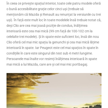
În ceea ce privește spațiul interior, toate cele patru modele oferă
o bună accesibilitate grație celor cinci uși (trebuie să
menționăm că Mazda și Renault au renunțat la versiunile cu trei
uși). În față este mult loc în toate modelele însă trebuie notat că,
deși Clio are cea mai joasă poziție de condus, înălțimea
interioară este cea mai mică (99 cm față de 100-102 cm la
celelalte trei modele). Și în spate este suficient loc, însă din nou
Clio oferă cel mai mic spațiu la genunchi și cea mai mică lățime
interioară în spate. Iar Peugeot este cel mai spațios în spate în
condițiile în care este singurul din test sub 4 metri lungime.
Persoanele mai înalte vor resimți înălțimea interioară în spate
mai mică a lui Mazda, care are și cel mai mic portbagaj.