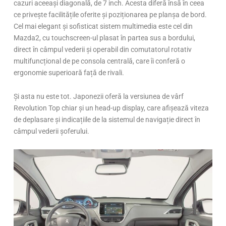
cazuri aceeași diagonală, de 7 inch. Acesta diferă însă în ceea
ce privește facilitățile oferite și poziționarea pe planșa de bord.
Cel mai elegant și sofisticat sistem multimedia este cel din
Mazda2, cu touchscreen-ul plasat în partea sus a bordului,
direct în câmpul vederii și operabil din comutatorul rotativ
multifuncțional de pe consola centrală, care îi conferă o
ergonomie superioară față de rivali.
Și asta nu este tot. Japonezii oferă la versiunea de vârf
Revolution Top chiar și un head-up display, care afișează viteza
de deplasare și indicațiile de la sistemul de navigație direct în
câmpul vederii șoferului.