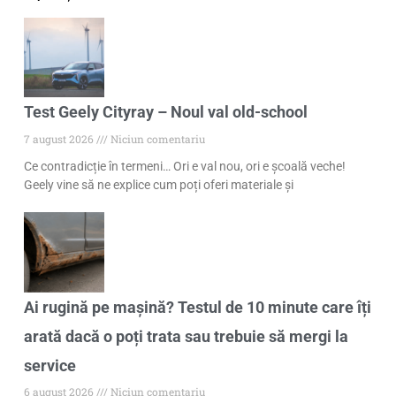
Test Geely Cityray – Noul val old-school
7 august 2026
Niciun comentariu
Ce contradicție în termeni… Ori e val nou, ori e școală veche!
Geely vine să ne explice cum poți oferi materiale și
Ai rugină pe mașină? Testul de 10 minute care îți
arată dacă o poți trata sau trebuie să mergi la
service
6 august 2026
Niciun comentariu