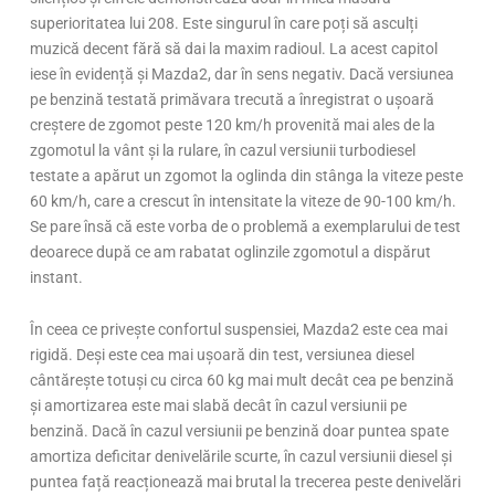
superioritatea lui 208. Este singurul în care poți să asculți
muzică decent fără să dai la maxim radioul. La acest capitol
iese în evidență și Mazda2, dar în sens negativ. Dacă versiunea
pe benzină testată primăvara trecută a înregistrat o ușoară
creștere de zgomot peste 120 km/h provenită mai ales de la
zgomotul la vânt și la rulare, în cazul versiunii turbodiesel
testate a apărut un zgomot la oglinda din stânga la viteze peste
60 km/h, care a crescut în intensitate la viteze de 90-100 km/h.
Se pare însă că este vorba de o problemă a exemplarului de test
deoarece după ce am rabatat oglinzile zgomotul a dispărut
instant.
În ceea ce privește confortul suspensiei, Mazda2 este cea mai
rigidă. Deși este cea mai ușoară din test, versiunea diesel
cântărește totuși cu circa 60 kg mai mult decât cea pe benzină
și amortizarea este mai slabă decât în cazul versiunii pe
benzină. Dacă în cazul versiunii pe benzină doar puntea spate
amortiza deficitar denivelările scurte, în cazul versiunii diesel și
puntea față reacționează mai brutal la trecerea peste denivelări