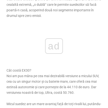
cealaltă extremă, „o dublă“ care le permite suedezilor să facă
poartă-n casă, acoperind două noi segmente importante în
drumul spre zero emisii.
ad
Cât costă EX30?
Noi am pus mâna pe cea mai dezirabilă versiune a micului SUV,
cea cu un singur motor și cu baterie mare, care oferă cea mai
extinsă autonomie și care pornește de la 44.110 de euro. Dar
versiunea noastră de top, Ultra, costă 50.760.
Micul suedez are un mare avantaj față de toți rivalii lui, putându-