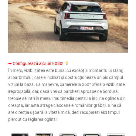
➡ Configurează aici un EX30!
În mers, vizibilitatea este bună, cu excepția montantului stâng
al parbrizului, care e înclinat și obstrucționează un pic câmpul
vizual la bază. La manevre, camerele la 360° oferă o vizibilitate
ireproșabilă, dar, dacă vrei să parchezi aproape de bordură,
trebuie să intri în meniul multimedia pentru a înclina oglinda din
dreapta, iar asta atrage claxoanele românilor grăbiți. Bine că
are direcția ușoară la viteză mică, deci recuperezi aici timpul
pierdut cu reglarea oglinzii.