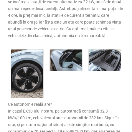
se încărca la stații de curent alternativ cu 22 kW, adică de două
ori mai repede decât ceilalți. Astfel, poți alimenta în mai puțin de
4 ore, la preț mai mic, la stațiile de curent alternativ, care
abundă în orașe, iar ăsta este un atu care poate schimba viața
unui posesor de vehicul electric. Cu atât mai mult cu cât, la
vehiculele din clasa mică, autonomia nu e remarcabilă.
Ce autonomie reală are?
În cazul EX30-ului nostru, pe autostradă consumă 32,3
kWh/100 km, echivalentul unei autonomii de 232 km. Sigur, în
oraș și pe drum național situația este simțitor mai bună, cu
consumuri de 20, respectiv 19,6 kWh/100 km, dar abaterea de