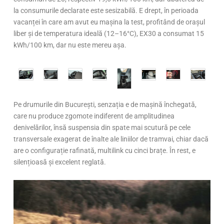
la consumurile declarate este sesizabilă. E drept, în perioada
vacanței în care am avut eu mașina la test, profitând de orașul
liber și de temperatura ideală (12–16°C), EX30 a consumat 15
kWh/100 km, dar nu este mereu așa.
Pe drumurile din București, senzația e de mașină închegată,
care nu produce zgomote indiferent de amplitudinea
denivelărilor, însă suspensia din spate mai scutură pe cele
transversale exagerat de înalte ale liniilor de tramvai, chiar dacă
are o configurație rafinată, multilink cu cinci brațe. În rest, e
silențioasă și excelent reglată.