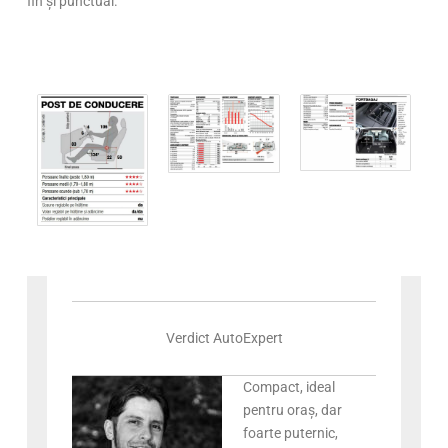
fin și punctual.
Verdict AutoExpert
Compact, ideal
pentru oraș, dar
foarte puternic,