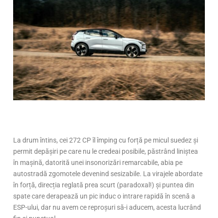
La drum întins, cei 272 CP îl împing cu forță pe micul suedez și
permit depășiri pe care nu le credeai posibile, păstrând liniștea
în mașină, datorită unei insonorizări remarcabile, abia pe
autostradă zgomotele devenind sesizabile. La virajele abordate
în forță, direcția reglată prea scurt (paradoxal!) și puntea din
spate care derapează un pic induc o intrare rapidă în scenă a
ESP-ului, dar nu avem ce reproșuri să-i aducem, acesta lucrând