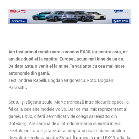
Am fost primul român care a condus EX30, iar pentru asta, m-
am dus după el la capătul Europei, acum mai bine de un an.
De data asta, a venit el la mine, în varianta cu cea mai mare
autonomie din gamă.
Text: Andrea Rapelli, Bogdan Grigorescu. Foto: Bogdan
Paraschiv
Scutul și săgeata zeului Marte tronează între blocurile optice, la
fel ca la celelalte modele Volvo. Dar cel mai mic reprezentant al
gamei, EX30, diferă semnificativ de colegii săi electrici din
Göteborg. Are sarcina de a introduce marca suedeză în era
electrificării totale și face asta adoptând doar subansambluri
dezvoltate exclusiv pentru EV-uri. Îl urmează rapid EX90, aflat la