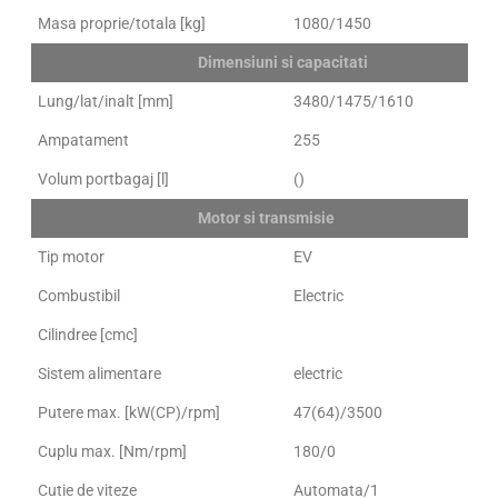
Masa proprie/totala [kg]
1080/1450
Dimensiuni si capacitati
Lung/lat/inalt [mm]
3480/1475/1610
Ampatament
255
Volum portbagaj [l]
()
Motor si transmisie
Tip motor
EV
Combustibil
Electric
Cilindree [cmc]
Sistem alimentare
electric
Putere max. [kW(CP)/rpm]
47(64)/3500
Cuplu max. [Nm/rpm]
180/0
Cutie de viteze
Automata/1