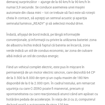
demaraj surprinzător – ajunge de la 60 km/h la 90 km/h în
numai 3,9 secunde. Se conduce asemenea unei maşini
automate din clasa mini – tot ce trebuie să faci este să roteşti
cheia în contact, să aştepţi un semnal acustic şi apariţia
semnalul luminos „READY“ şi să selectezi modul drive.
Îndată, afişajul de bord indică, pe lângă informaţiile
convenţionale, şi informaţii cu privire la utilizarea bateriei: zona
de albastru închis indică faptul că bateria se încarcă, zona
verde indică un stil de condus economic, iar zona de culoare
albă indică un stil de condus energic.
Fiind un vehicul complet electric, este pus în mişcare în
permanenţă de un motor electric sincron, care dezvoltă 64 CP
de la 3.500 la 8.000 de rpm şi un cuplu maxim de 180 Nm
disponibil de la 0 la 2.000 rpm. În cadrul testului, am remarcat
uşurinţa cu care C-ZERO poate fi manevrat, precum şi
spontaneitatea cu care reacţionează atunci când am apăsat cu
hotărâre pedala de acceleraţie. În viaţa de zi cu zi, computerul
de bord arată o autonomie de circa 120 km.