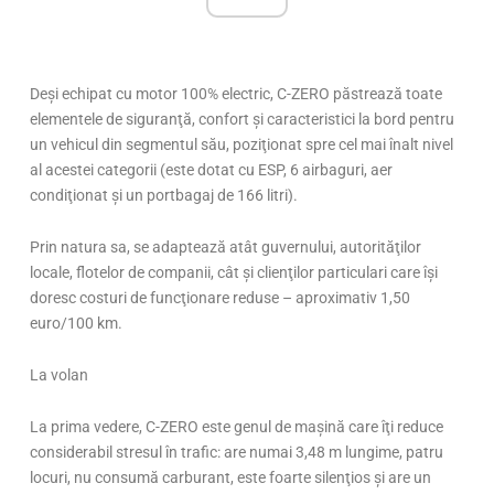
Deşi echipat cu motor 100% electric, C-ZERO păstrează toate
elementele de siguranţă, confort şi caracteristici la bord pentru
un vehicul din segmentul său, poziţionat spre cel mai înalt nivel
al acestei categorii (este dotat cu ESP, 6 airbaguri, aer
condiţionat şi un portbagaj de 166 litri).
Prin natura sa, se adaptează atât guvernului, autorităţilor
locale, flotelor de companii, cât şi clienţilor particulari care îşi
doresc costuri de funcţionare reduse – aproximativ 1,50
euro/100 km.
La volan
La prima vedere, C-ZERO este genul de maşină care îţi reduce
considerabil stresul în trafic: are numai 3,48 m lungime, patru
locuri, nu consumă carburant, este foarte silenţios şi are un