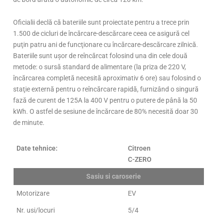
Oficialii declă că bateriile sunt proiectate pentru a trece prin
1.500 de cicluri de încărcare-descărcare ceea ce asigură cel
puţin patru ani de funcţionare cu încărcare-descărcare zilnică.
Bateriile sunt uşor de reîncărcat folosind una din cele două
metode: o sursă standard de alimentare (la priza de 220 V,
încărcarea completă necesită aproximativ 6 ore) sau folosind o
staţie externă pentru o reîncărcare rapidă, furnizând o singură
fază de curent de 125A la 400 V pentru o putere de până la 50
kWh. O astfel de sesiune de încărcare de 80% necesită doar 30
de minute.
Date tehnice:
Citroen
C-ZERO
Sasiu si caroserie
Motorizare
EV
Nr. usi/locuri
5/4