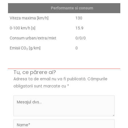
Performante si consum
Viteza maxima [km/h]
130
0-100 km/h [s]
15.9
Consum urban/extra/mixt
0/0/0
Emisii CO
[g/km]
0
2
Tu, ce părere ai?
Adresa ta de email nu va fi publicată.
Câmpurile
obligatorii sunt marcate cu
*
Name*