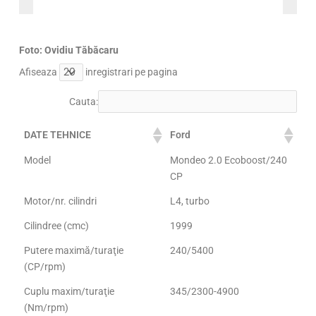
Foto: Ovidiu Tăbăcaru
Afiseaza
inregistrari pe pagina
Cauta:
DATE TEHNICE
Ford
Model
Mondeo 2.0 Ecoboost/240
CP
Motor/nr. cilindri
L4, turbo
Cilindree (cmc)
1999
Putere maximă/turaţie
240/5400
(CP/rpm)
Cuplu maxim/turaţie
345/2300-4900
(Nm/rpm)