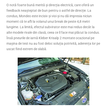
O notă foarte bună merită și direcția electrică, care oferă un
feedback neașteptat de bun pentru o astfel de direcție. La
condus, Mondeo este incisiv și vioi și nu dă impresia niciun
moment că te afli la volanul unui break de peste 4,8 metri
lungime. La limită, efectul subvirator este mai redus decât la
alte modele rivale din clasă, ceea ce îl face mai plăcut la condus.
Însă pneurile de iarnă Kleber Krisalp 2 montate ocazional pe
mașina de test nu au fost deloc soluția potrivită, aderența lor pe
uscat fiind extrem de slabă.