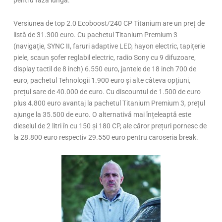
Versiunea de top 2.0 Ecoboost/240 CP Titanium are un preț de
listă de 31.300 euro. Cu pachetul Titanium Premium 3
(navigație, SYNC II, faruri adaptive LED, hayon electric, tapițerie
piele, scaun șofer reglabil electric, radio Sony cu 9 difuzoare,
display tactil de 8 inch) 6.550 euro, jantele de 18 inch 700 de
euro, pachetul Tehnologii 1.900 euro și alte câteva opțiuni,
prețul sare de 40.000 de euro. Cu discountul de 1.500 de euro
plus 4.800 euro avantaj la pachetul Titanium Premium 3, prețul
ajunge la 35.500 de euro. O alternativă mai înțeleaptă este
dieselul de 2 litri în cu 150 și 180 CP, ale căror prețuri pornesc de
la 28.800 euro respectiv 29.550 euro pentru caroseria break.