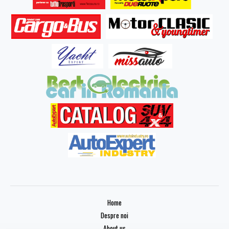
Home
Despre noi
About us