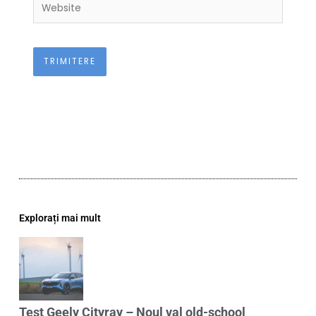
Website
Explorați mai mult
Test Geely Cityray – Noul val old-school