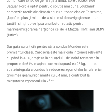
comunicare SYNC de generația a doua. Spre deosebire de
Jaguar, Ford a optat pentru o soluție mai bună, „dublând”
comenzile tactile ale climatizării cu butoane clasice. În schimb,
„lupa” cu plus și minus de la sistemul de navigație este doar
tactilă, simțindu-se lipsa unui buton rotativ pentru
mărirea/micșorarea hărților ca cel de la Mazda (HMI) sau BMW
(iDrive).
Dar gata cu criticile pentru că la condus Mondeo este
premiantul clasei. Caroseria este mai rigidă în zonele relevante
cu până la 40%, grație utilizării oțelului de înaltă rezistență în
proporție de 61%, mașina este mai ușoară cu 25 kg, puntea
spate integrală a condus la reducerea zgomotelor la rulare, iar
grosimea geamurilor, mărită cu 0,4 mm, a contribuit la
micșorarea zgomotului la vânt.