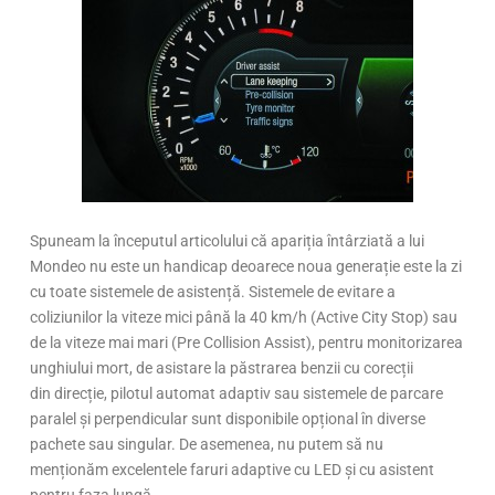
Spuneam la începutul articolului că apariția întârziată a lui
Mondeo nu este un handicap deoarece noua generație este la zi
cu toate sistemele de asistență. Sistemele de evitare a
coliziunilor la viteze mici până la 40 km/h (Active City Stop) sau
de la viteze mai mari (Pre Collision Assist), pentru monitorizarea
unghiului mort, de asistare la păstrarea benzii cu corecții
din direcție, pilotul automat adaptiv sau sistemele de parcare
paralel și perpendicular sunt disponibile opțional în diverse
pachete sau singular. De asemenea, nu putem să nu
menționăm excelentele faruri adaptive cu LED și cu asistent
pentru faza lungă.