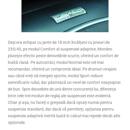
Deși era echipat cu jante de 18 inch încălțate cu pneuri de
235/45, pe modul Comfort al suspensiei adaptive, Mondeo
plutește efectiv peste denivelările scurte, oferind un confort de
înaltă clasă. Pe autostrăzi, modul Normal este cel mai
recomandat, oferind un compromis ideal. Pe drumuri virajate
sau când vreți să mergeți sportiv, modul Sport reduce
semnificativ ruliul, dar păstrează un nivel de confort neașteptat
de bun. Spre deosebire de unii dintre concurenții lui, diferența
între cele trei moduri de reglaj ale suspensiei este evidentă.
Chiar și așa, nu faceți o greșeală dacă optați numai pentru
suspensia standard, dar dacă vă permiteți, opțiunea pentru
suspensia adaptivă merită luată în calcul mai repede decât alte
opționale.