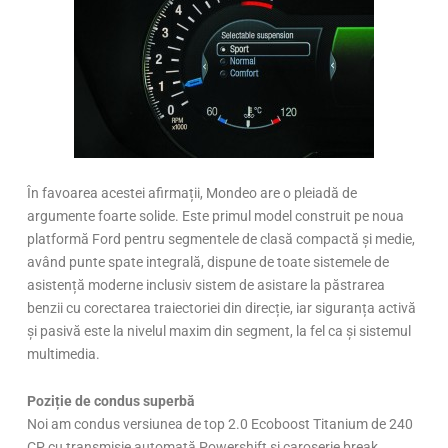
În favoarea acestei afirmații, Mondeo are o pleiadă de
argumente foarte solide. Este primul model construit pe noua
platformă Ford pentru segmentele de clasă compactă și medie,
având punte spate integrală, dispune de toate sistemele de
asistență moderne inclusiv sistem de asistare la păstrarea
benzii cu corectarea traiectoriei din direcție, iar siguranța activă
și pasivă este la nivelul maxim din segment, la fel ca și sistemul
multimedia.
Poziție de condus superbă
Noi am condus versiunea de top 2.0 Ecoboost Titanium de 240
CP cu transmisie automată Powershift și caroserie break.