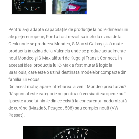
Pentru a-și adapta capacitățile de producție la noile dimensiuni
ale pieței europene, Ford a fost nevoit să închidă uzina de la
Genk unde se producea Mondeo, S-Max și Galaxy și să mute
producția în uzina de la Valencia unde se produc actualmente
noul Mondeo și S-Max alături de Kuga și Transit Connect. În
aceeași idee, producția lui C-Max a fost mutată logic la
Saarlouis, care este o uzină destinată modelelor compacte din
familia lui Focus.
Din acest motiv, apare întrebarea: a venit Mondeo prea târziu?
Răspunsul este categoric nu pentru că versiunii europene nu îi
lipsește absolut nimic din ce există la concurența modernizată
de curând (Mazda6, Peugeot 508) sau complet nouă (VW
Passat).