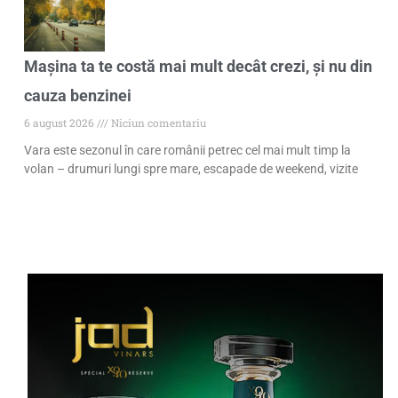
Mașina ta te costă mai mult decât crezi, și nu din
cauza benzinei
6 august 2026
Niciun comentariu
Vara este sezonul în care românii petrec cel mai mult timp la
volan – drumuri lungi spre mare, escapade de weekend, vizite