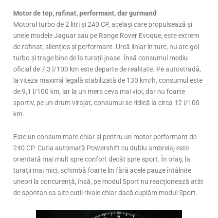
Motor de top, rafinat, performant, dar gurmand
Motorul turbo de 2 litri și 240 CP, același care propulsează și
unele modele Jaguar sau pe Range Rover Evoque, este extrem
de rafinat, silențios și performant. Urcă liniar în ture, nu are gol
turbo și trage bine de la turații joase. Însă consumul mediu
oficial de 7,3 l/100 km este departe de realitate. Pe autostradă,
la viteza maximă legală stabilizată de 130 km/h, consumul este
de 9,1 l/100 km, iar la un mers ceva mai vioi, dar nu foarte
sportiv, pe un drum virajat, consumul se ridică la circa 12 l/100
km.
Este un consum mare chiar și pentru un motor performant de
240 CP. Cutia automată Powershift cu dublu ambreiaj este
orientată mai mult spre confort decât spre sport. În oraș, la
turații mai mici, schimbă foarte lin fără acele pauze întâlnite
uneori la concurență, însă, pe modul Sport nu reacționează atât
de spontan ca alte cutii rivale chiar dacă cuplăm modul Sport.