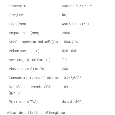
Transmisie
automată, 6 trepte
Tracţiune
faţă
L/l/h (mm)
4867/1911/1501
Ampatament (mm)
2850
Masă proprie/sarcină utilă (kg)
1584/736
Volum portbagaj (l)
525-1630
Acceleraţie 0-100 km/h (s)
7,9
Viteza maximă (km/h)
240
Consum u./ex./mixt (l/100 km)
10,2/5,6/7,3
Normă poluare/emisii CO2
169
(g/km)
Preţ (euro cu TVA)
de la 31.300
Afisate de la 1 la 16 din 16 inregistrari