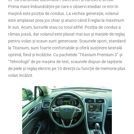
Prima mare îmbunătățire pe care o observi imediat ce intri în
mașină este poziția de condus. La vechea generație, volanul
este amplasat prea jos chiar și atunci când îl reglai la maximum
în sus. Acum, lucrurile stau cu totul altfel. Poziția de condus a
rămas joasă, dar volanul este plasat mai sus și marjele de reglaj
pentru volan și scaun sunt generoase. Scaunele sport, standard
la Titanium, sunt foarte confortabile și oferă susținere laterală
optimă, fiind și încălzite. Cu pachetele ”Titanium Premium 3” și
”Tehnologii” de pe mașina de test, scaunele dispun de tapițerie
de piele și reglaj electric pe 10 direcții cu funcție de memorie plus
volan încălzit.