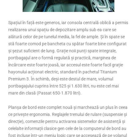
Spațiul în față este generos, iar consola centrală oblică a permis
realizarea unui spațiu de depozitare amplu sub ea care se
alătură celor de pe tunelul media, la fel de ample. Și în spate se
stă foarte comod pe bancheta cu spătar foarte bine configurat
și șezut suficient de lung. Grație noii punți spate integrale,
portbagajul are o formă regulată și practică, marginea de
încărcare este foarte joasă, iar accesul este foarte facil grație
hayonului acționat electric, standard în pachetul Titanium
Premium 3. În schimb, deși este destul de mare, volumul
portbagajului cuprins între 525 și 1.630 litri, nu este cel mai
mare din clasă (Passat 650-1.870 litri).
Planșa de bord este complet nouă și marchează un plus în ceea
ce privește ergonomia. Reglajele trenului de rulare (suspensie și
direcție), comenzile pentru activarea sistemelor de asistență și
celelalte informații clasice gen cele de la computerul de bord au
fost incluse într-un meniu logic care se accesează de pe volanul