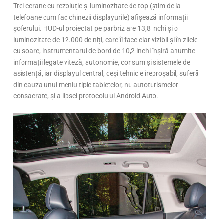
Trei ecrane cu rezoluție și luminozitate de top (știm de la
telefoane cum fac chinezii displayurile) afișează informații
șoferului. HUD-ul proiectat pe parbriz are 13,8 inchi și o
luminozitate de 12.000 de niți, care îl face clar vizibil și în zilele
cu soare, instrumentarul de bord de 10,2 inchi înșiră anumite
informații legate viteză, autonomie, consum și sistemele de
asistență, iar displayul central, deși tehnic e ireproșabil, suferă
din cauza unui meniu tipic tabletelor, nu autoturismelor
consacrate, și a lipsei protocolului Android Auto.