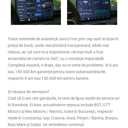
Toate sistemele de asistență care-ți trec prin cap sunt incluse în
prețul de bază, unele reacționând mai panicard, altele mai
relaxat, iar cel care m-a impresionat cel mai mult a fost
ansamblul de camere la 360°, cu o rezoluție impecabilă.
Complexă mașină, e drept, dar nu te teme de probleme. Ai 6 ani
sau 150.000 km garanție pentru toate subansamblurile,
respectiv 8 ani sau 150.000 km pentru baterie.
Și rețeaua de servisare?
Cred că ți-am citit gândurile, te temi de lipsa rețelei de service-uri
în România. Ei bine, actualmente rețeaua include BDT, GTT
Motors și Neo Motors / Neortic, toate în București, respectiv
rețele în Constanța, Iași, Craiova, Arad, Pitești / Slatina, Brașov,
Baia Mare și Galați. Iar extinderea continuă.