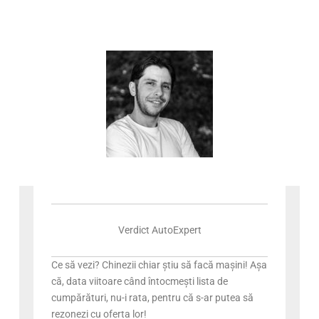
Verdict AutoExpert
Ce să vezi? Chinezii chiar știu să facă mașini! Așa
că, data viitoare când întocmești lista de
cumpărături, nu-i rata, pentru că s-ar putea să
rezonezi cu oferta lor!