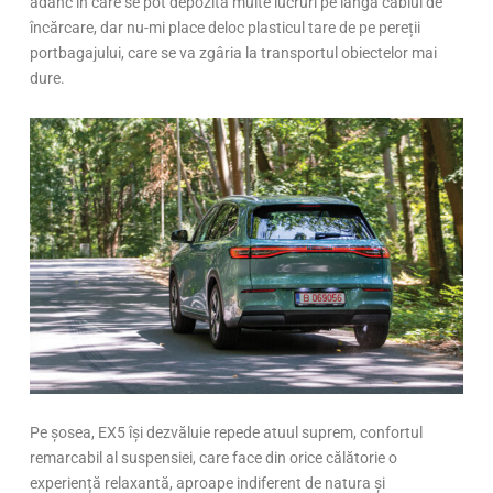
adânc în care se pot depozita multe lucruri pe lângă cablul de
încărcare, dar nu-mi place deloc plasticul tare de pe pereții
portbagajului, care se va zgâria la transportul obiectelor mai
dure.
Pe șosea, EX5 își dezvăluie repede atuul suprem, confortul
remarcabil al suspensiei, care face din orice călătorie o
experiență relaxantă, aproape indiferent de natura și