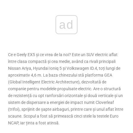
ad
Ce e Geely EX5 și ce vrea de la noi? Este un SUV electric aflat
între clasa compactă și cea medie, având ca rivali principali
Nissan Ariya, Hyundai Ioniq 5 și Volkswagen ID.4, toți lungi de
aproximativ 4,6 m. La baza chinezului stă platforma GEA
(Global Intelligent Electric Architecture), dezvoltată de
companie pentru modelele propulsate electric. Are o structură
de rezistență cu opt ranforsări orizontale și două verticale și un
sistem de dispersare a energiei de impact numit Cloverleaf
(trifoi), sprijinit de șapte airbaguri, printre care și unul aflat între
scaune. Scopul a fost să primească cinci stele la testele Euro
NCAP, iar ținta a fost atinsă.