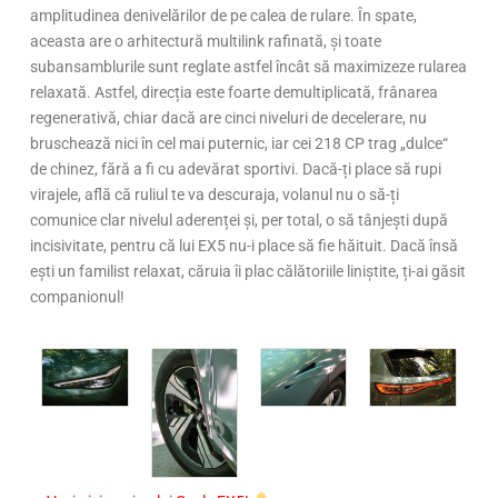
amplitudinea denivelărilor de pe calea de rulare. În spate,
aceasta are o arhitectură multilink rafinată, și toate
subansamblurile sunt reglate astfel încât să maximizeze rularea
relaxată. Astfel, direcția este foarte demultiplicată, frânarea
regenerativă, chiar dacă are cinci niveluri de decelerare, nu
bruschează nici în cel mai puternic, iar cei 218 CP trag „dulce“
de chinez, fără a fi cu adevărat sportivi. Dacă-ți place să rupi
virajele, află că ruliul te va descuraja, volanul nu o să-ți
comunice clar nivelul aderenței și, per total, o să tânjești după
incisivitate, pentru că lui EX5 nu-i place să fie hăituit. Dacă însă
ești un familist relaxat, căruia îi plac călătoriile liniștite, ți-ai găsit
companionul!