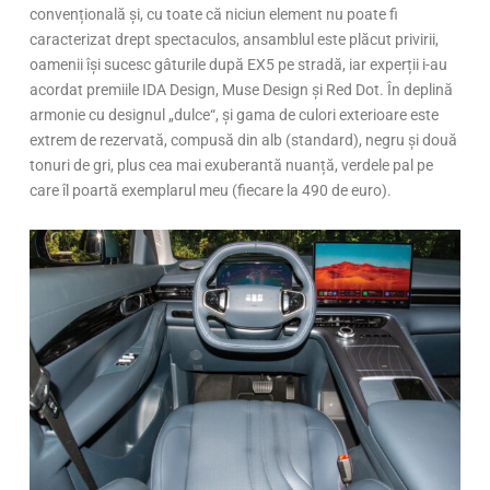
convențională și, cu toate că niciun element nu poate fi
caracterizat drept spectaculos, ansamblul este plăcut privirii,
oamenii își sucesc gâturile după EX5 pe stradă, iar experții i-au
acordat premiile IDA Design, Muse Design și Red Dot. În deplină
armonie cu designul „dulce“, și gama de culori exterioare este
extrem de rezervată, compusă din alb (standard), negru și două
tonuri de gri, plus cea mai exuberantă nuanță, verdele pal pe
care îl poartă exemplarul meu (fiecare la 490 de euro).