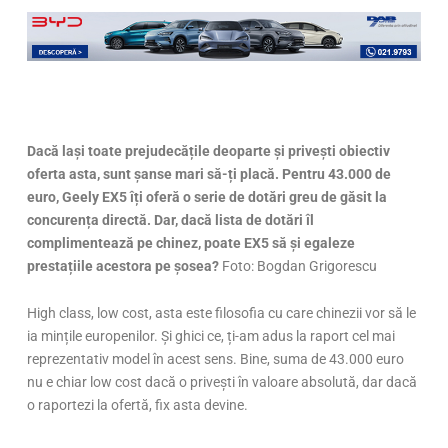
Dacă lași toate prejudecățile deoparte și privești obiectiv
oferta asta, sunt șanse mari să-ți placă. Pentru 43.000 de
euro, Geely EX5 îți oferă
o serie de dotări greu de găsit la
concurența directă. Dar, dacă lista de dotări îl
complimentează pe chinez,
poate EX5 să și egaleze
prestațiile acestora pe șosea?
Foto: Bogdan Grigorescu
High class, low cost, asta este filosofia cu care chinezii vor să le
ia mințile europenilor. Și ghici ce, ți-am adus la raport cel mai
reprezentativ model în acest sens. Bine, suma de 43.000 euro
nu e chiar low cost dacă o privești în valoare absolută, dar dacă
o raportezi la ofertă, fix asta devine.