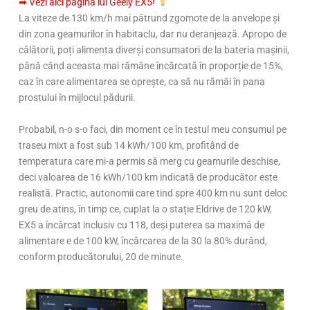
➡ Vezi aici pagina lui Geely EX5!
La viteze de 130 km/h mai pătrund zgomote de la anvelope și
din zona geamurilor în habitaclu, dar nu deranjează. Apropo de
călătorii, poți alimenta diverși consumatori de la bateria mașinii,
până când aceasta mai rămâne încărcată în proporție de 15%,
caz în care alimentarea se oprește, ca să nu rămâi în pana
prostului în mijlocul pădurii.
Probabil, n-o s-o faci, din moment ce în testul meu consumul pe
traseu mixt a fost sub 14 kWh/100 km, profitând de
temperatura care mi-a permis să merg cu geamurile deschise,
deci valoarea de 16 kWh/100 km indicată de producător este
realistă. Practic, autonomii care tind spre 400 km nu sunt deloc
greu de atins, în timp ce, cuplat la o stație Eldrive de 120 kW,
EX5 a încărcat inclusiv cu 118, deși puterea sa maximă de
alimentare e de 100 kW, încărcarea de la 30 la 80% durând,
conform producătorului, 20 de minute.