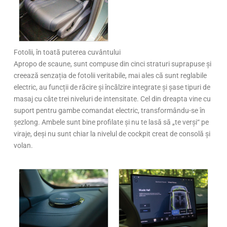
Fotolii, în toată puterea cuvântului
Apropo de scaune, sunt compuse din cinci straturi suprapuse și
creează senzația de fotolii veritabile, mai ales că sunt reglabile
electric, au funcții de răcire și încălzire integrate și șase tipuri de
masaj cu câte trei niveluri de intensitate. Cel din dreapta vine cu
suport pentru gambe comandat electric, transformându-se în
șezlong. Ambele sunt bine profilate și nu te lasă să „te verși“ pe
viraje, deși nu sunt chiar la nivelul de cockpit creat de consolă și
volan.