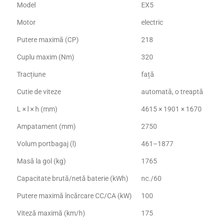
Model
EX5
Motor
electric
Putere maximă (CP)
218
Cuplu maxim (Nm)
320
Tracțiune
față
Cutie de viteze
automată, o treaptă
L × l × h (mm)
4615 × 1901 × 1670
Ampatament (mm)
2750
Volum portbagaj (l)
461–1877
Masă la gol (kg)
1765
Capacitate brută/netă baterie (kWh)
nc./60
Putere maximă încărcare CC/CA (kW)
100
Viteză maximă (km/h)
175