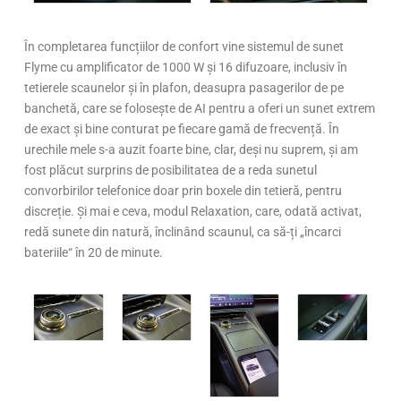
În completarea funcțiilor de confort vine sistemul de sunet
Flyme cu amplificator de 1000 W și 16 difuzoare, inclusiv în
tetierele scaunelor și în plafon, deasupra pasagerilor de pe
banchetă, care se folosește de AI pentru a oferi un sunet extrem
de exact și bine conturat pe fiecare gamă de frecvență. În
urechile mele s-a auzit foarte bine, clar, deși nu suprem, și am
fost plăcut surprins de posibilitatea de a reda sunetul
convorbirilor telefonice doar prin boxele din tetieră, pentru
discreție. Și mai e ceva, modul Relaxation, care, odată activat,
redă sunete din natură, înclinând scaunul, ca să-ți „încarci
bateriile“ în 20 de minute.