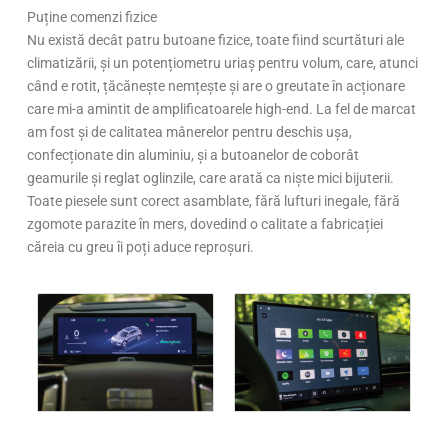
Puține comenzi fizice
Nu există decât patru butoane fizice, toate fiind scurtături ale
climatizării, și un potențiometru uriaș pentru volum, care, atunci
când e rotit, țăcănește nemțește și are o greutate în acționare
care mi-a amintit de amplificatoarele high-end. La fel de marcat
am fost și de calitatea mânerelor pentru deschis ușa,
confecționate din aluminiu, și a butoanelor de coborât
geamurile și reglat oglinzile, care arată ca niște mici bijuterii.
Toate piesele sunt corect asamblate, fără lufturi inegale, fără
zgomote parazite în mers, dovedind o calitate a fabricației
căreia cu greu îi poți aduce reproșuri.