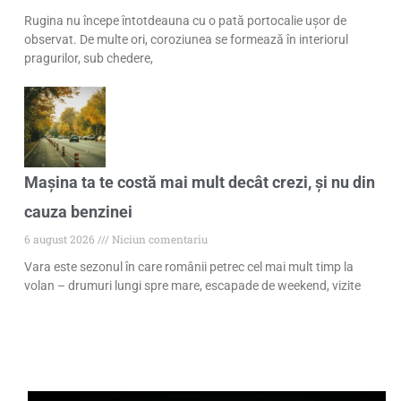
Rugina nu începe întotdeauna cu o pată portocalie ușor de
observat. De multe ori, coroziunea se formează în interiorul
pragurilor, sub chedere,
Mașina ta te costă mai mult decât crezi, și nu din
cauza benzinei
6 august 2026
Niciun comentariu
Vara este sezonul în care românii petrec cel mai mult timp la
volan – drumuri lungi spre mare, escapade de weekend, vizite