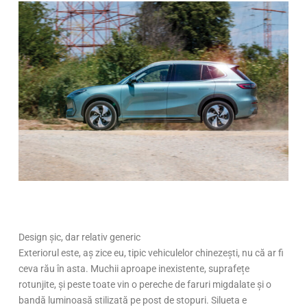
Design șic, dar relativ generic
Exteriorul este, aș zice eu, tipic vehiculelor chinezești, nu că ar fi
ceva rău în asta. Muchii aproape inexistente, suprafețe
rotunjite, și peste toate vin o pereche de faruri migdalate și o
bandă luminoasă stilizată pe post de stopuri. Silueta e