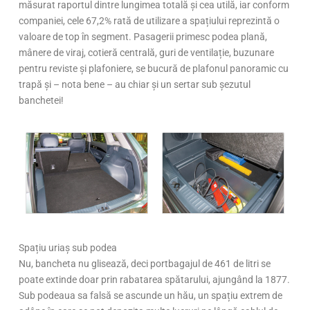
măsurat raportul dintre lungimea totală și cea utilă, iar conform
companiei, cele 67,2% rată de utilizare a spațiului reprezintă o
valoare de top în segment. Pasagerii primesc podea plană,
mânere de viraj, cotieră centrală, guri de ventilație, buzunare
pentru reviste și plafoniere, se bucură de plafonul panoramic cu
trapă și – nota bene – au chiar și un sertar sub șezutul
banchetei!
Spațiu uriaș sub podea
Nu, bancheta nu glisează, deci portbagajul de 461 de litri se
poate extinde doar prin rabatarea spătarului, ajungând la 1877.
Sub podeaua sa falsă se ascunde un hău, un spațiu extrem de