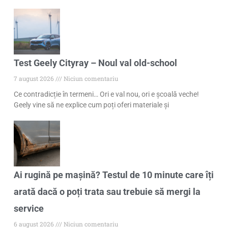
Test Geely Cityray – Noul val old-school
7 august 2026
Niciun comentariu
Ce contradicție în termeni… Ori e val nou, ori e școală veche!
Geely vine să ne explice cum poți oferi materiale și
Ai rugină pe mașină? Testul de 10 minute care îți
arată dacă o poți trata sau trebuie să mergi la
service
6 august 2026
Niciun comentariu