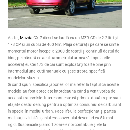
Astfel,
Mazda
CX-7 diesel se laudă cu un MZR-CD de 2.2 litri şi
173 CP şi un cuplu de 400 Nm. Plaja de turaţii pe care se simte
momentul motor începe la 2000 de rotaţii şi continuă destul de
bine, pe măsură ce acul turometrului urmează impulsurile
acceleraţiei. Cei 173 de cai sunt exploataţi foarte bine prin
intermediul unei cutii manuale cu şase trepte, specifică
modelelor Mazda.
Şi când spun specifică japonezilor mă refer la faptul că aceste
modele au fost apreciate întotdeauna când a venit vorba de
această transmisie. Interesant este că primele două trepte sunt
etajate destul de lung pentru a optimiza consumul de carburant
în special în mediul urban. Face lift-ul a perfecţionat şi partea
mai puţin vizibilă, şasiul crossover-ului devenind cu 5% mai
rigid. Suspensiile şi amortizoarele noi contribuie şi ele la