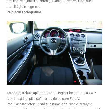
ameliorarea ţinutei de drum şi la asigurarea celei mai bune
stabilităţi din segment.
Pe placul ecologiştilor
Totodată, trebuie apla­udat efortul inginerilor pentru ca CX-7
face lift să îndeplinescă norma de poluare Euro V.
Rodul acestor eforturi stă sub numele de Single Catalytic