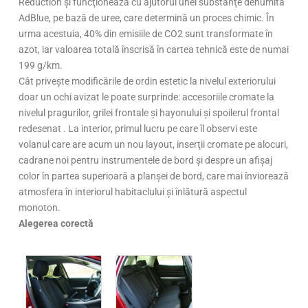
Reduction şi funcţionează cu ajutorul unei substanţe denumită
AdBlue, pe bază de uree, care determină un proces chimic. În
urma acestuia, 40% din emisiile de CO2 sunt transformate în
azot, iar valoarea totală înscrisă în cartea tehnică este de numai
199 g/km.
Cât priveşte modificările de ordin estetic la nivelul exteriorului
doar un ochi avizat le poate surprinde: accesoriile cro­mate la
nivelul pra­gurilor, grilei fron­tale şi hayonului şi spoilerul frontal
redesenat . La interior, primul lucru pe care îl observi este
volanul care are acum un nou layout, inserţii cromate pe alocuri,
cadrane noi pentru instrumentele de bord şi despre un afişaj
color în partea superioară a planşei de bord, care mai înviorează
atmosfera în interiorul habitaclului şi înlătură aspectul
monoton.
Alegerea corectă