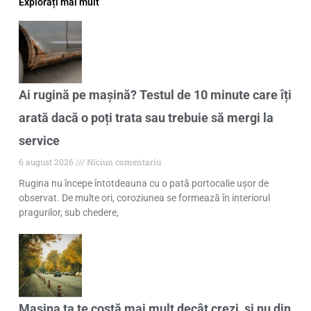
Explorați mai mult
Ai rugină pe mașină? Testul de 10 minute care îți
arată dacă o poți trata sau trebuie să mergi la
service
6 august 2026
Niciun comentariu
Rugina nu începe întotdeauna cu o pată portocalie ușor de
observat. De multe ori, coroziunea se formează în interiorul
pragurilor, sub chedere,
Mașina ta te costă mai mult decât crezi, și nu din