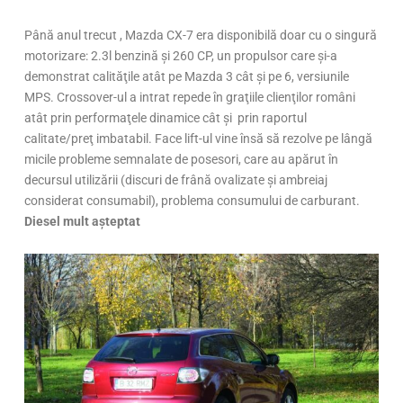
Până anul trecut , Mazda CX-7 era disponibilă doar cu o singură
motorizare: 2.3l benzină şi 260 CP, un propulsor care şi-a
demonstrat calităţile atât pe Mazda 3 cât şi pe 6, versiunile
MPS. Crossover-ul a intrat repede în graţiile clienţilor români
atât prin performaţele dinamice cât şi prin raportul
calitate/preţ imbatabil. Face lift-ul vine însă să rezolve pe lângă
micile probleme semnalate de posesori, care au apărut în
decursul utilizării (discuri de frână ovalizate şi ambreiaj
considerat consumabil), problema consumului de carburant.
Diesel mult aşteptat