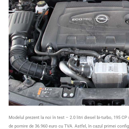
Modelul prezent la noi în test – 2.0 litri diesel bi-turbo, 195 CP
de pornire de 36.960 euro cu TVA. Astfel, în cazul primei config