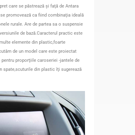
pret care se păstrează şi faţă de Antara
ă se promovează ca fiind combinaţia ideală
nele rurale. Are de partea sa o suspensie
versiunile de bază.Caracterul practic este
 multe elemente din plastic,foarte
discutăm de un model care este proiectat
entru proporţiile caroseriei -jantele de
 în spate,scuturile din plastic îţi sugerează