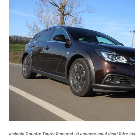
Insignia Country Tourer încearcă să acopere golul lăsat între In