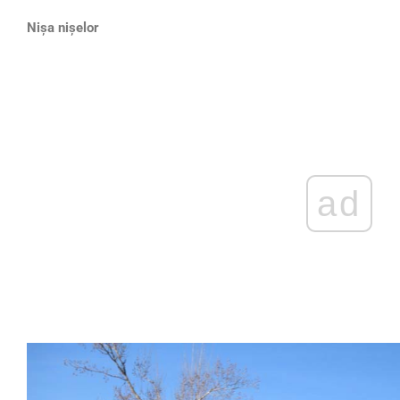
Nişa nişelor
ad