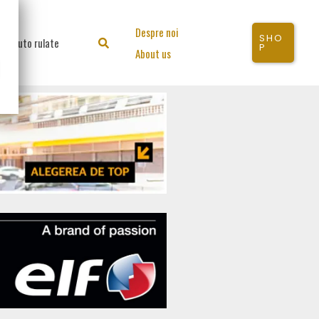
Despre noi
SHO
Auto rulate
Search
P
About us