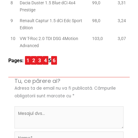
8
Dacia Duster 1.5 Blue dCi 4x4
99,0
3,31
Prestige
9
Renault Captur 1.5 dCi Edc Sport
98,0
3,24
Edition
10
VW T-Roc 2.0 TDI DSG 4Motion
103,0
3,07
Advanced
Pages:
1
2
3
4
5
6
Tu, ce părere ai?
Adresa ta de email nu va fi publicată.
Câmpurile
obligatorii sunt marcate cu
*
Name*