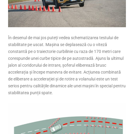
În desenul de mai jos puteți vedea schematizarea testului de
stabilitate pe uscat. Mașina se deplasează cu o viteză
constantă pe o traiectorie curbilinie cu raza de 170 metri care
corespunde unei curbe tipice de pe autostradă. Ajuns la ultimul
jalon al coridorului de intrare, șoferul eliberează brusc
accelerația și începe manevra de evitare. Acțiunea combinată
de eliberare a accelerației și de rotire a volanului este un test
serios pentru calitățile dinamice ale unei mașini în special pentru
stabilitatea punții spate.