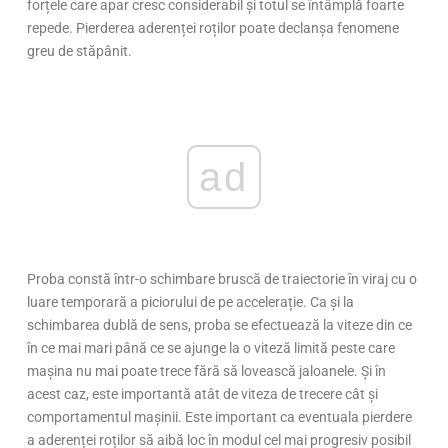
forțele care apar cresc considerabil și totul se întâmplă foarte
repede. Pierderea aderenței roților poate declanșa fenomene
greu de stăpânit.
ad
Proba constă într-o schimbare bruscă de traiectorie în viraj cu o
luare temporară a piciorului de pe accelerație. Ca și la
schimbarea dublă de sens, proba se efectuează la viteze din ce
în ce mai mari până ce se ajunge la o viteză limită peste care
mașina nu mai poate trece fără să lovească jaloanele. Și în
acest caz, este importantă atât de viteza de trecere cât și
comportamentul mașinii. Este important ca eventuala pierdere
a aderenței roților să aibă loc în modul cel mai progresiv posibil