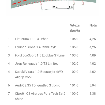
Viteza
Notă
(km/h)
1
Fiat 500X 1.0 T3 Urban
105,0
4,26
1
Hyundai Kona 1.6 CRDi Style
105,0
4,26
3
Ford EcoSport 1.5 Ecoblue ST-Line
103,0
4,09
4
Jeep Renegade 1.0 T3 Limited
102,0
4,02
4
Suzuki Vitara 1.0 Boosterjet 4WD
102,0
4,02
Allgrip Cool
6
Audi Q2 35 TDI quattro S tronic
101,0
3,94
7
Citroën C3 Aircross Pure Tech Eat6
100,0
3,38
Shine