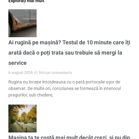
Explorați mai mult
Ai rugină pe mașină? Testul de 10 minute care îți
arată dacă o poți trata sau trebuie să mergi la
service
6 august 2026
Niciun comentariu
Rugina nu începe întotdeauna cu o pată portocalie ușor de
observat. De multe ori, coroziunea se formează în interiorul
pragurilor, sub chedere,
Mașina ta te costă mai mult decât crezi, și nu din