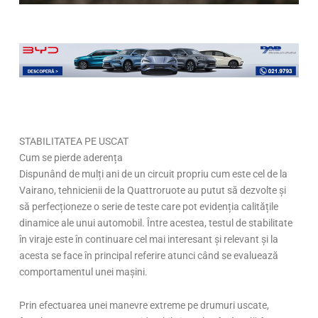
Page
,
Page
,
Page
,
Page
,
Page
,
Page
STABILITATEA PE USCAT
Cum se pierde aderența
Dispunând de mulți ani de un circuit propriu cum este cel de la
Vairano, tehnicienii de la Quattroruote au putut să dezvolte și
să perfecționeze o serie de teste care pot evidenția calitățile
dinamice ale unui automobil. Între acestea, testul de stabilitate
în viraje este în continuare cel mai interesant și relevant și la
acesta se face în principal referire atunci când se evaluează
comportamentul unei mașini.
Prin efectuarea unei manevre extreme pe drumuri uscate,