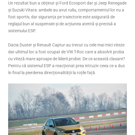
Un rezultat bun a obținut și Ford Ecosport dar și Jeep Renegade
și Suzuki Vitara: ambele au avut ruliu, comportamentul lor nu a
fost sportiv, dar siguranța pe traiectorie este asigurată de
reglajul bun al suspensiei și de acțiunea atentă și precisă a
sistemului ESP.
Dacia Duster și Renault Captur au trecut cu cele mai mici viteze
dar ultimul loc a fost ocupat de VW T-Roc care a absolvit proba
cu viteză mare aproape de liderii probei. De ce această clasare?
Pentru că sistemul ESP a reacționat prea intruziv ceea ce a dus
în final la pierderea direcționalității la roțile față.