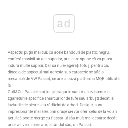
ad
Aspectul puțin mai dur, cu acele bandouri de plastic negru,
conferă mașinii un aer superior, prin care spune că va putea
îndura multe suplicii. Dar să nu exagerați totuși pentru că,
dincolo de aspectul mai agresiv, sub caroserie se află o
mecanică de VW Passat, ce are la bază platforma MQB utilizată
la
Golf&Co. Pasajele roților și pragurile sunt mai rezistente la
zgârieturile specifice smârcurilor de tufe sau arbuști decât la
loviturile de pietre sau rădăcini de arbori. Desigur, sunt
impresionante mai ales prin orașe și-i vor oferi celui de la volan
aerul că poate merge cu Passat-ul său mult mai departe decât
orice alt vecin care are, la rândul său, un Passat.