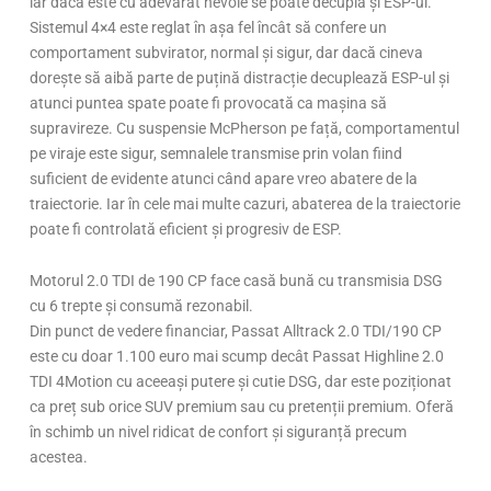
iar dacă este cu adevărat nevoie se poate decupla și ESP-ul.
Sistemul 4×4 este reglat în așa fel încât să confere un
comportament subvirator, normal și sigur, dar dacă cineva
dorește să aibă parte de puțină distracție decuplează ESP-ul și
atunci puntea spate poate fi provocată ca mașina să
supravireze. Cu suspensie McPherson pe față, comportamentul
pe viraje este sigur, semnalele transmise prin volan fiind
suficient de evidente atunci când apare vreo abatere de la
traiectorie. Iar în cele mai multe cazuri, abaterea de la traiectorie
poate fi controlată eficient și progresiv de ESP.
Motorul 2.0 TDI de 190 CP face casă bună cu transmisia DSG
cu 6 trepte și consumă rezonabil.
Din punct de vedere financiar, Passat Alltrack 2.0 TDI/190 CP
este cu doar 1.100 euro mai scump decât Passat Highline 2.0
TDI 4Motion cu aceeași putere și cutie DSG, dar este poziționat
ca preț sub orice SUV premium sau cu pretenții premium. Oferă
în schimb un nivel ridicat de confort și siguranță precum
acestea.