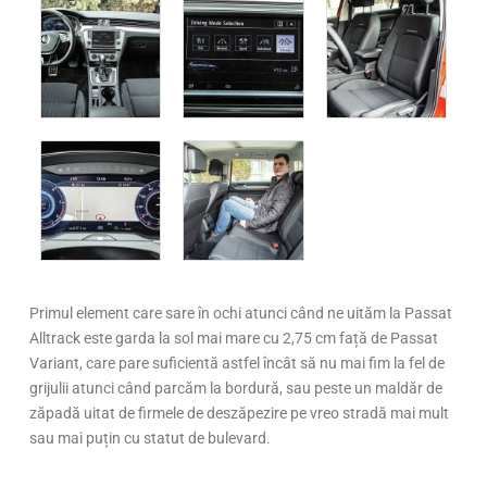
Primul element care sare în ochi atunci când ne uităm la Passat
Alltrack este garda la sol mai mare cu 2,75 cm față de Passat
Variant, care pare suficientă astfel încât să nu mai fim la fel de
grijulii atunci când parcăm la bordură, sau peste un maldăr de
zăpadă uitat de firmele de deszăpezire pe vreo stradă mai mult
sau mai puțin cu statut de bulevard.