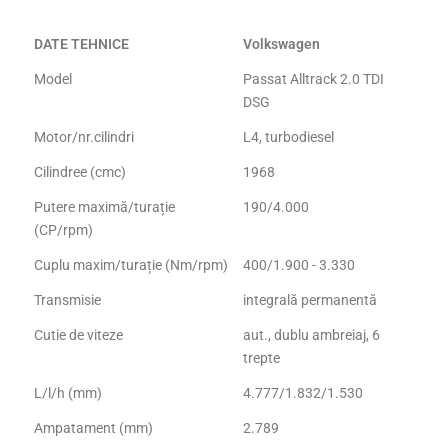
DATE TEHNICE
Volkswagen
Model
Passat Alltrack 2.0 TDI
DSG
Motor/nr.cilindri
L4, turbodiesel
Cilindree (cmc)
1968
Putere maximă/turație
190/4.000
(CP/rpm)
Cuplu maxim/turație (Nm/rpm)
400/1.900 - 3.330
Transmisie
integrală permanentă
Cutie de viteze
aut., dublu ambreiaj, 6
trepte
L/l/h (mm)
4.777/1.832/1.530
Ampatament (mm)
2.789