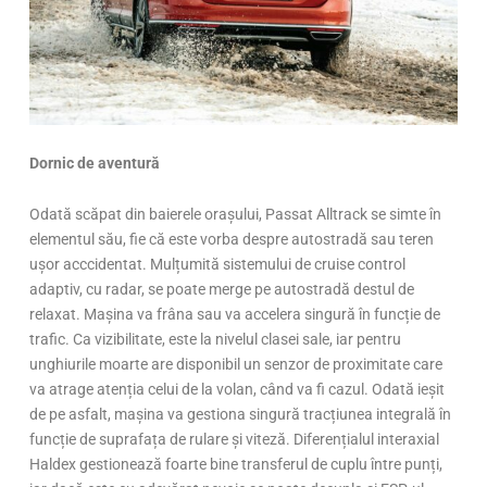
Dornic de aventură
Odată scăpat din baierele orașului, Passat Alltrack se simte în
elementul său, fie că este vorba despre autostradă sau teren
ușor acccidentat. Mulțumită sistemului de cruise control
adaptiv, cu radar, se poate merge pe autostradă destul de
relaxat. Mașina va frâna sau va accelera singură în funcție de
trafic. Ca vizibilitate, este la nivelul clasei sale, iar pentru
unghiurile moarte are disponibil un senzor de proximitate care
va atrage atenția celui de la volan, când va fi cazul. Odată ieșit
de pe asfalt, mașina va gestiona singură tracțiunea integrală în
funcție de suprafața de rulare și viteză. Diferențialul interaxial
Haldex gestionează foarte bine transferul de cuplu între punți,