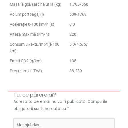
Masă la gol/sarcină utilă (kg)
1.705/660
Volum portbagaj (l)
639-1769
Acelerație 0-100 km/h (s)
8,0
Viteză maximă (km/h)
220
Consum u./extr./mixt (l/100
6,0/4,5/5,1
km)
Emisii CO2 (g/km)
135
Preț (euro cu TVA)
38.239
Tu, ce părere ai?
Adresa ta de email nu va fi publicată.
Câmpurile
obligatorii sunt marcate cu
*