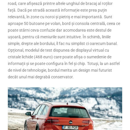
road, care afișează printre altele unghiul de bracaj al roților
față. Dacă pe stradă această informație este prea puțin
relevantă, în zone cu noroi și pietriș e mai importantă. Sunt
aproape 50 butoane pe volan, bord și consola centrală, ceea ce
poate stârni ceva confuzie dar acomodarea este destul de
ușoară, pentru că meniurile sunt intuitive. În schimb, liniile
simple, drepte ale bordului, îl fac nu simplist ci oarecum banal.
Opțional, modelul de test dispunea de displayul virtual cu
cristale lichide (468 euro) care poate afișa o sumedenie de
informații și se poate configura în fel și chip. Totuși, la un astfel
de nivel de tehnologie, bordul merita un design mai futurist
decât unul mai degrabă conservator.