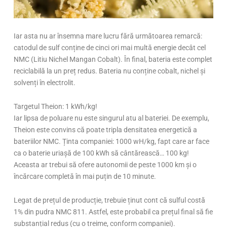
Iar asta nu ar însemna mare lucru fără următoarea remarcă:
catodul de sulf conține de cinci ori mai multă energie decât cel
NMC (Litiu Nichel Mangan Cobalt). În final, bateria este complet
reciclabilă la un preț redus. Bateria nu conține cobalt, nichel și
solvenți în electrolit.
Targetul Theion: 1 kWh/kg!
Iar lipsa de poluare nu este singurul atu al bateriei. De exemplu,
Theion este convins că poate tripla densitatea energetică a
bateriilor NMC. Ținta companiei: 1000 wH/kg, fapt care ar face
ca o baterie uriașă de 100 kWh să cântărească… 100 kg!
Aceasta ar trebui să ofere autonomii de peste 1000 km și o
încărcare completă în mai puțin de 10 minute.
Legat de prețul de producție, trebuie ținut cont că sulful costă
1% din pudra NMC 811. Astfel, este probabil ca prețul final să fie
substanțial redus (cu o treime, conform companiei).