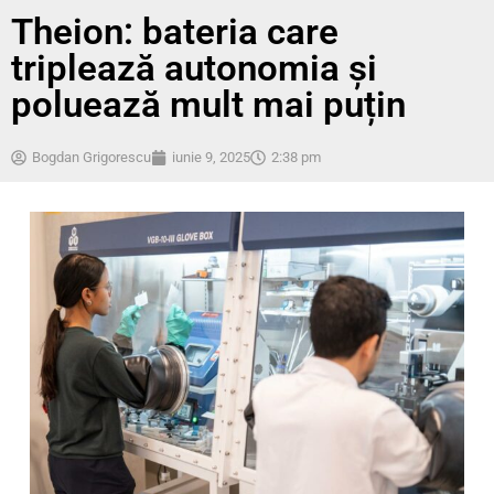
Theion: bateria care
triplează autonomia și
poluează mult mai puțin
Bogdan Grigorescu
iunie 9, 2025
2:38 pm