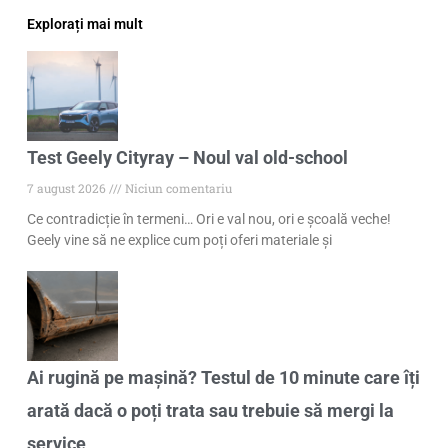
Explorați mai mult
Test Geely Cityray – Noul val old-school
7 august 2026
Niciun comentariu
Ce contradicție în termeni… Ori e val nou, ori e școală veche!
Geely vine să ne explice cum poți oferi materiale și
Ai rugină pe mașină? Testul de 10 minute care îți
arată dacă o poți trata sau trebuie să mergi la
service