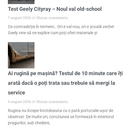
Test Geely Cityray – Noul val old-school
7 august 2026
Niciun comentariu
Ce contradicție în termeni… Ori e val nou, ori e școală veche!
Geely vine să ne explice cum poți oferi materiale și
Ai rugină pe mașină? Testul de 10 minute care îți
arată dacă o poți trata sau trebuie să mergi la
service
6 august 2026
Niciun comentariu
Rugina nu începe întotdeauna cu o pată portocalie ușor de
observat. De multe ori, coroziunea se formează în interiorul
pragurilor, sub chedere,