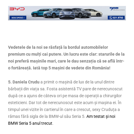
Vedetele de la noi se răsfață la bordul automobilelor
premium cu mulți cai putere. Un lucru este clar: starurile de la
noi prefer
ă mașinile mari, care le dau senzația că se află într-
o fortăreață. Iată top 5 mașini de vedete din România!
5. Daniela Crudu
a primit o mașină de lux de la unul dintre
bărbații din viața sa. Fosta asistentă TV pare de nerecunoscut
după ce a ajuns de câteva ori pe masa de operații a chirurgilor
esteticieni. Dar tot de nerecunoscut este acum și mașina ei. În
timpul unei vizite în cartierul în care a crescut, sexy Cruduța a
rămas fără sigla de la BMW-ul său Seria 5.
Am testat și noi
BMW Seria 5 anul trecut
.