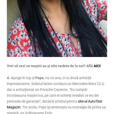
Vrei să vezi ce mașini au și alte vedete de la noi? Află
AICI
!
4.
Ajunge în top și
Pepe
, nu cu una, ci cu două achiziții
impresionante. Solistul latino conduce un Mercedes-Benz CLS,
dar a achiziționat un Porsche Cayenne. “Eu cumpăr
întotdeauna mașini noi, pe care el schimb imediat ce ies din
perioada de garanție”, declară artistul pentru
site-ul AutoTest
Magazin
. Tot acolo, Pepe își amintește cu nostalgie de prima sa
mașină: un Volkswagen Polo.