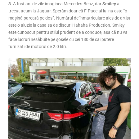
3.
A fost ani de zile imaginea Mercedes-Benz, dar
Smiley
a
trecut acum la Jaguar. Sperăm doar că F-Pace-ul lui nu este “o
mașină parcată pe dos”. Numărul de înmatriculare ales de artist
este o aluzie la casa sa de discuri Hahaha Production. Smiley
este cunoscut pentru stilul prudent de a conduce, așa că nu va
face lucruri nesăbuite pe șosele cu cei 180 de cai putere
furnizați de motorul de 2.0 litri.