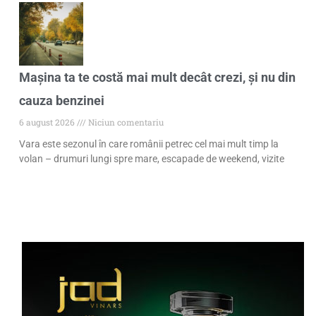
Mașina ta te costă mai mult decât crezi, și nu din
cauza benzinei
6 august 2026
Niciun comentariu
Vara este sezonul în care românii petrec cel mai mult timp la
volan – drumuri lungi spre mare, escapade de weekend, vizite