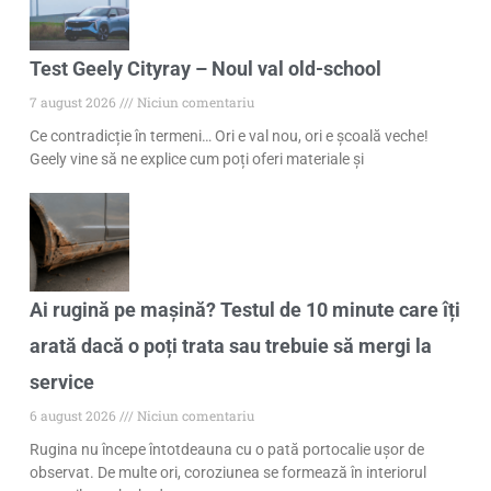
Test Geely Cityray – Noul val old-school
7 august 2026
Niciun comentariu
Ce contradicție în termeni… Ori e val nou, ori e școală veche!
Geely vine să ne explice cum poți oferi materiale și
Ai rugină pe mașină? Testul de 10 minute care îți
arată dacă o poți trata sau trebuie să mergi la
service
6 august 2026
Niciun comentariu
Rugina nu începe întotdeauna cu o pată portocalie ușor de
observat. De multe ori, coroziunea se formează în interiorul