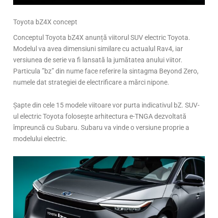
Toyota bZ4X concept
Conceptul Toyota bZ4X anunță viitorul SUV electric Toyota.
Modelul va avea dimensiuni similare cu actualul Rav4, iar
versiunea de serie va fi lansată la jumătatea anului viitor.
Particula ”bz” din nume face referire la sintagma Beyond Zero,
numele dat strategiei de electrificare a mărci nipone.
Șapte din cele 15 modele viitoare vor purta indicativul bZ. SUV-
ul electric Toyota folosește arhitectura e-TNGA dezvoltată
împreuncă cu Subaru. Subaru va vinde o versiune proprie a
modelului electric.