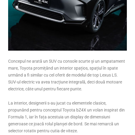
Concepul ne arată un SUV cu console scurte și un ampatament
mare, Toyota promițând un interior spațios, spațiul în spate
urmând a fi similar cu cel oferit de modelul de top Lexus LS.
SUV-ul electric va avea tracțiune integrală, deci două motoare
electrice, câte unul pentru fiecare punte.
La interior, designerii s-au jucat cu elementele clasice,
propunând pentru conceptul Toyota bZ4X un volan inspirat din
Formula 1, iar în fața acestuia un display de dimensiuni
generoase ce joacă rolul planșei de bord. Se mai remarcă un
selector rotativ pentru cutia de viteze.