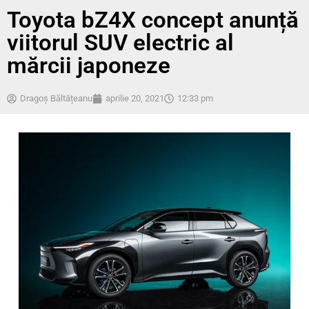
Toyota bZ4X concept anunță
viitorul SUV electric al
mărcii japoneze
Dragoș Băltățeanu
aprilie 20, 2021
12:33 pm