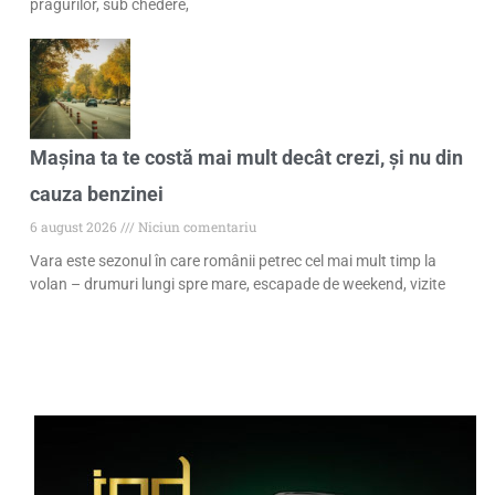
pragurilor, sub chedere,
Mașina ta te costă mai mult decât crezi, și nu din
cauza benzinei
6 august 2026
Niciun comentariu
Vara este sezonul în care românii petrec cel mai mult timp la
volan – drumuri lungi spre mare, escapade de weekend, vizite