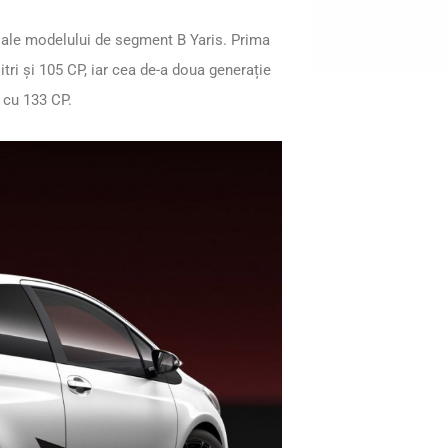
ă ale modelului de segment B Yaris.
Prima
itri și 105 CP, iar cea de-a doua generație
 cu 133 CP.