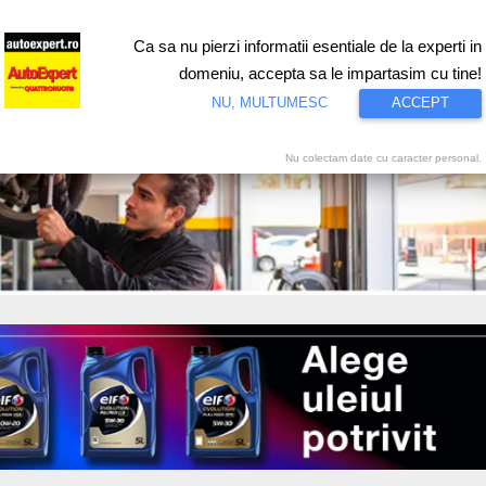
Ca sa nu pierzi informatii esentiale de la experti in
ri
Test drive
Eco
Motorsport
Proiecte speciale
Video
domeniu, accepta sa le impartasim cu tine!
NU, MULTUMESC
ACCEPT
Nu colectam date cu caracter personal.