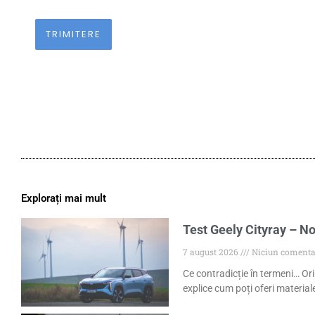
Explorați mai mult
Test Geely Cityray – No
7 august 2026
Niciun comenta
Ce contradicție în termeni… Ori
explice cum poți oferi materiale