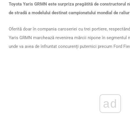
Toyota Yaris GRMN este surpriza pregătită de constructorul ni
de stradă a modelului destinat campionatului mondial de raliur
Oferită doar în compania caroseriei cu trei portiere, respectân
Yaris GRMN marchează revenirea mărcii nipone în segmentul ma
unde va avea de înfruntat concurenți puternici precum Ford Fi
ad