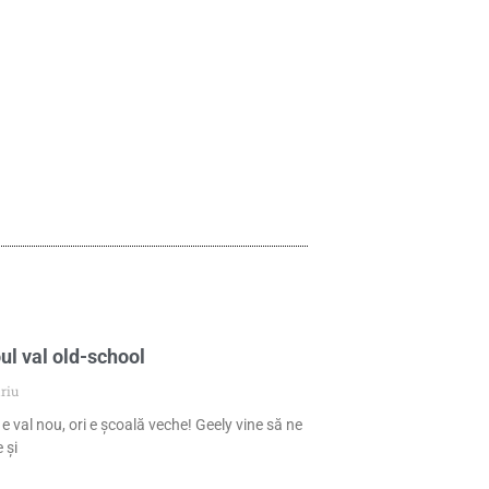
ul val old-school
riu
 e val nou, ori e școală veche! Geely vine să ne
 și