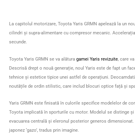
La capitolul motorizare, Toyota Yaris GRMN apelează la un nou m
cilindri și supra-alimentare cu compresor mecanic. Accelerația
secunde.
Toyota Yaris GRMN se va alătura
gamei Yaris revizuite
, care va
Descrisă drept o nouă generație, noul Yaris este de fapt un face
tehnice și estetice tipice unei astfel de operațiuni. Deocamdat
noutățile de ordin stilistic, care includ blocuri optice față și s
Yaris GRMN este finisată în culorile specifice modelelor de co
Toyota implicată în sporturile cu motor. Modelul se distinge și
evacuarea centrală și eleronul posterior generos dimensionat.
japonez ‘gazo’, tradus prin imagine.