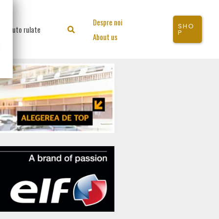
Despre noi
SHO
Auto rulate
Search
P
About us