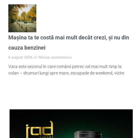
Mașina ta te costă mai mult decât crezi, și nu din
cauza benzinei
6 august 2026
Niciun comentariu
Vara este sezonul în care românii petrec cel mai mult timp la
volan – drumuri lungi spre mare, escapade de weekend, vizite