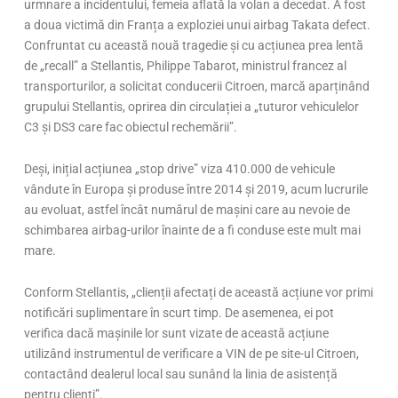
urmnare a incidentului, femeia aflată la volan a decedat. A fost
a doua victimă din Franța a exploziei unui airbag Takata defect.
Confruntat cu această nouă tragedie și cu acțiunea prea lentă
de „recall” a Stellantis, Philippe Tabarot, ministrul francez al
transporturilor, a solicitat conducerii Citroen, marcă aparținând
grupului Stellantis, oprirea din circulației a „tuturor vehiculelor
C3 și DS3 care fac obiectul rechemării”.
Deși, inițial acțiunea „stop drive” viza 410.000 de vehicule
vândute în Europa și produse între 2014 și 2019, acum lucrurile
au evoluat, astfel încât numărul de mașini care au nevoie de
schimbarea airbag-urilor înainte de a fi conduse este mult mai
mare.
Conform Stellantis, „clienții afectați de această acțiune vor primi
notificări suplimentare în scurt timp. De asemenea, ei pot
verifica dacă mașinile lor sunt vizate de această acțiune
utilizând instrumentul de verificare a VIN de pe site-ul Citroen,
contactând dealerul local sau sunând la linia de asistență
pentru clienți”.