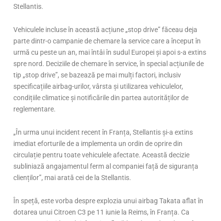
Stellantis.
Vehiculele incluse în această acțiune „stop drive” făceau deja
parte dintr-o campanie de chemare la service care a început în
urmă cu peste un an, mai întâi în sudul Europei și apoi s-a extins
spre nord. Deciziile de chemare în service, în special acțiunile de
tip „stop drive”, se bazează pe mai mulți factori, inclusiv
specificațiile airbag-urilor, vârsta și utilizarea vehiculelor,
condițiile climatice și notificările din partea autorităților de
reglementare.
„În urma unui incident recent în Franța, Stellantis și-a extins
imediat eforturile de a implementa un ordin de oprire din
circulație pentru toate vehiculele afectate. Această decizie
subliniază angajamentul ferm al companiei față de siguranța
clienților”, mai arată cei de la Stellantis.
În speță, este vorba despre explozia unui airbag Takata aflat în
dotarea unui Citroen C3 pe 11 iunie la Reims, în Franța. Ca