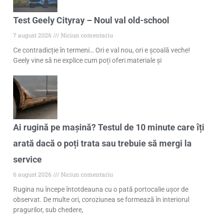
Test Geely Cityray – Noul val old-school
7 august 2026
Niciun comentariu
Ce contradicție în termeni… Ori e val nou, ori e școală veche!
Geely vine să ne explice cum poți oferi materiale și
Ai rugină pe mașină? Testul de 10 minute care îți
arată dacă o poți trata sau trebuie să mergi la
service
6 august 2026
Niciun comentariu
Rugina nu începe întotdeauna cu o pată portocalie ușor de
observat. De multe ori, coroziunea se formează în interiorul
pragurilor, sub chedere,