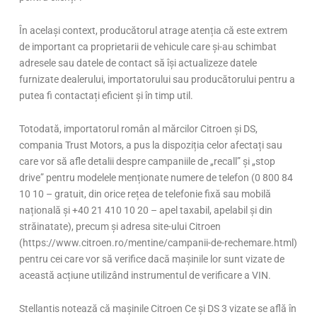
În același context, producătorul atrage atenția că este extrem
de important ca proprietarii de vehicule care și-au schimbat
adresele sau datele de contact să își actualizeze datele
furnizate dealerului, importatorului sau producătorului pentru a
putea fi contactați eficient și în timp util.
Totodată, importatorul român al mărcilor Citroen și DS,
compania Trust Motors, a pus la dispoziția celor afectați sau
care vor să afle detalii despre campaniile de „recall” și „stop
drive” pentru modelele menționate numere de telefon (0 800 84
10 10 – gratuit, din orice rețea de telefonie fixă sau mobilă
națională și +40 21 410 10 20 – apel taxabil, apelabil și din
străinatate), precum și adresa site-ului Citroen
(https://www.citroen.ro/mentine/campanii-de-rechemare.html)
pentru cei care vor să verifice dacă mașinile lor sunt vizate de
această acțiune utilizând instrumentul de verificare a VIN.
Stellantis notează că mașinile Citroen Ce și DS 3 vizate se află în