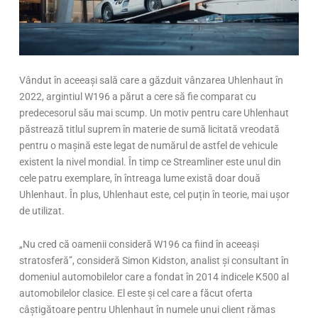
Vândut în aceeași sală care a găzduit vânzarea Uhlenhaut în
2022, argintiul W196 a părut a cere să fie comparat cu
predecesorul său mai scump. Un motiv pentru care Uhlenhaut
păstrează titlul suprem în materie de sumă licitată vreodată
pentru o mașină este legat de numărul de astfel de vehicule
existent la nivel mondial. În timp ce Streamliner este unul din
cele patru exemplare, în întreaga lume există doar două
Uhlenhaut. În plus, Uhlenhaut este, cel puțin în teorie, mai ușor
de utilizat.
„Nu cred că oamenii consideră W196 ca fiind în aceeași
stratosferă”, consideră Simon Kidston, analist și consultant în
domeniul automobilelor care a fondat în 2014 indicele K500 al
automobilelor clasice. El este și cel care a făcut oferta
câștigătoare pentru Uhlenhaut în numele unui client rămas