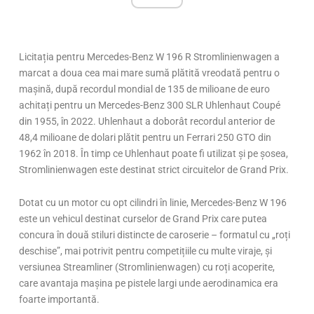
Licitația pentru Mercedes-Benz W 196 R Stromlinienwagen a
marcat a doua cea mai mare sumă plătită vreodată pentru o
mașină, după recordul mondial de 135 de milioane de euro
achitați pentru un Mercedes-Benz 300 SLR Uhlenhaut Coupé
din 1955, în 2022. Uhlenhaut a doborât recordul anterior de
48,4 milioane de dolari plătit pentru un Ferrari 250 GTO din
1962 în 2018. În timp ce Uhlenhaut poate fi utilizat și pe șosea,
Stromlinienwagen este destinat strict circuitelor de Grand Prix.
Dotat cu un motor cu opt cilindri în linie, Mercedes-Benz W 196
este un vehicul destinat curselor de Grand Prix care putea
concura în două stiluri distincte de caroserie – formatul cu „roți
deschise”, mai potrivit pentru competițiile cu multe viraje, și
versiunea Streamliner (Stromlinienwagen) cu roți acoperite,
care avantaja mașina pe pistele largi unde aerodinamica era
foarte importantă.