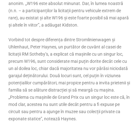
anonim. „W196 este absolut minunat. Dar, în lumea noastră
(n.n. – a participanților la licitații pentru vehicule extrem de
rare), au existat și alte W196 și este foarte posibil să mai apară
și altele în viitor”, a adăugat Kidston.
Vorbind tot despre diferența dintre Stromlinienwagen și
Uhlenhaut, Peter Haynes, un purtător de cuvânt al casei de
licitații RM Sotheby’s, a explicat că mașinile cu un singur loc,
precum W196, sunt considerate mai puțin dorite decât cele cu
un al doilea loc, chiar dacă majoritatea nu vor părăsi niciodată
garajul deținătorului. Două locuri sunt, cel puțin în viziunea
potențialilor cumpărători, mai propice pentru a invita prietenii și
familia să se alăture distracției și să meargă cu mașina.
„Problema cu mașinile de Grand Prix cu un singur loc este că, în
mod clar, acestea nu sunt utile decât pentru a fi expuse pe
circuit sau pentru a ajunge în muzee sau colecții private ca
exponate statice”, notează Haynes.