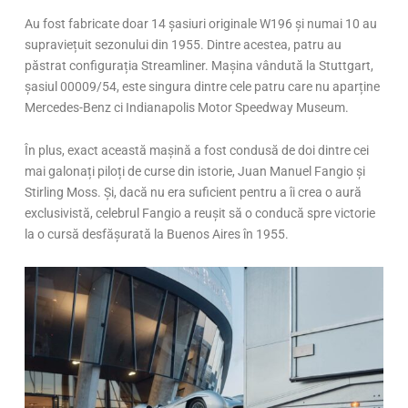
Au fost fabricate doar 14 șasiuri originale W196 și numai 10 au
supraviețuit sezonului din 1955. Dintre acestea, patru au
păstrat configurația Streamliner. Mașina vândută la Stuttgart,
șasiul 00009/54, este singura dintre cele patru care nu aparține
Mercedes-Benz ci Indianapolis Motor Speedway Museum.
În plus, exact această mașină a fost condusă de doi dintre cei
mai galonați piloți de curse din istorie, Juan Manuel Fangio și
Stirling Moss. Și, dacă nu era suficient pentru a îi crea o aură
exclusivistă, celebrul Fangio a reușit să o conducă spre victorie
la o cursă desfășurată la Buenos Aires în 1955.