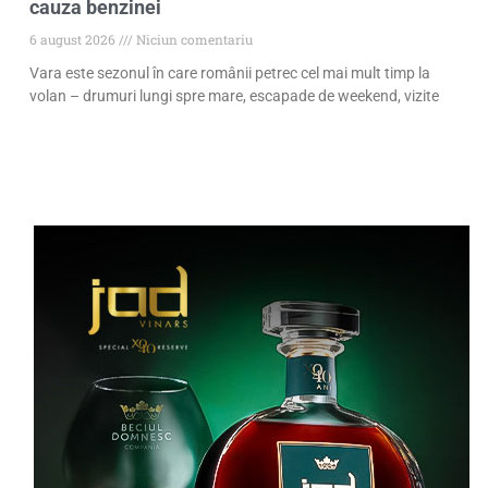
cauza benzinei
6 august 2026
Niciun comentariu
Vara este sezonul în care românii petrec cel mai mult timp la
volan – drumuri lungi spre mare, escapade de weekend, vizite