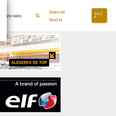
Despre noi
SHO
Auto rulate
Search
P
About us