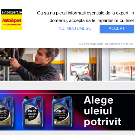
Ca sa nu pierzi informatii esentiale de la experti in
ri
Test drive
Eco
Motorsport
Proiecte speciale
Video
domeniu, accepta sa le impartasim cu tine!
NU, MULTUMESC
ACCEPT
Nu colectam date cu caracter personal.