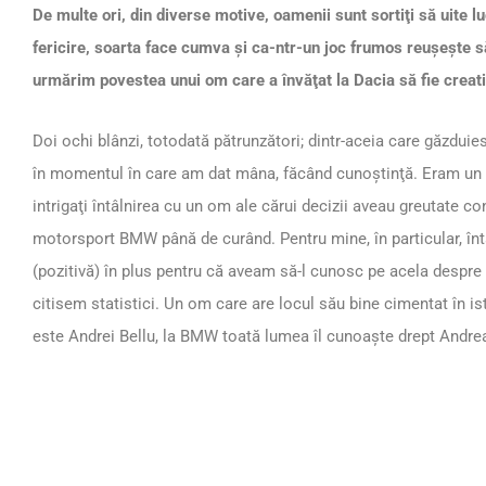
De multe ori, din diverse motive, oamenii sunt sortiţi să uite l
fericire, soarta face cumva şi ca-ntr-un joc frumos reuşeşte 
urmărim povestea unui om care a învăţat la Dacia să fie creat
Doi ochi blânzi, totodată pătrunzători; dintr-aceia care găzduie
în momentul în care am dat mâna, făcând cunoştinţă. Eram un 
intrigaţi întâlnirea cu un om ale cărui decizii aveau greutate c
motorsport BMW până de curând. Pentru mine, în particular, înt
(pozitivă) în plus pentru că aveam să-l cunosc pe acela despre
citisem statistici. Un om care are locul său bine cimentat în 
este Andrei Bellu, la BMW toată lumea îl cunoaşte drept Andre