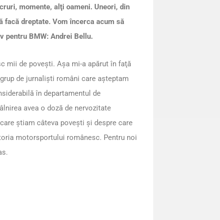
ucruri, momente, alţi oameni. Uneori, din
să facă dreptate. Vom încerca acum să
iv pentru BMW: Andrei Bellu.
sc mii de poveşti. Aşa mi-a apărut în faţă
grup de jurnalişti români care aşteptam
onsiderabilă în departamentul de
âlnirea avea o doză de nervozitate
 care ştiam câteva poveşti şi despre care
istoria motorsportului românesc. Pentru noi
as.