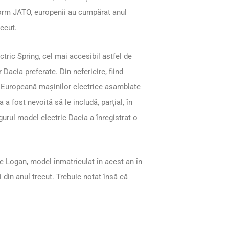
form JATO, europenii au cumpărat anul
recut.
ctric Spring, cel mai accesibil astfel de
Dacia preferate. Din nefericire, fiind
a Europeană mașinilor electrice asamblate
a a fost nevoită să le includă, parțial, în
gurul model electric Dacia a înregistrat o
te Logan, model înmatriculat în acest an în
din anul trecut. Trebuie notat însă că