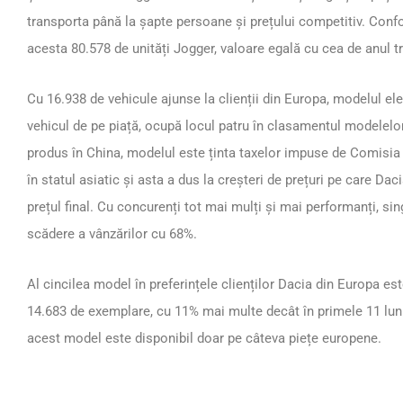
transporta până la șapte persoane și prețului competitiv. Con
acesta 80.578 de unități Jogger, valoare egală cu cea de anul t
Cu 16.938 de vehicule ajunse la clienții din Europa, modelul ele
vehicul de pe piață, ocupă locul patru în clasamentul modelelor 
produs în China, modelul este ținta taxelor impuse de Comisi
în statul asiatic și asta a dus la creșteri de prețuri pe care Daci
prețul final. Cu concurenți tot mai mulți și mai performanți, sin
scădere a vânzărilor cu 68%.
Al cincilea model în preferințele clienților Dacia din Europa es
14.683 de exemplare, cu 11% mai multe decât în primele 11 luni 
acest model este disponibil doar pe câteva piețe europene.