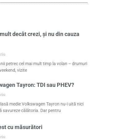
mult decât crezi, și nu din cauza
riu
nii petrec cel mai mult timp la volan – drumuri
eekend, vizite
swagen Tayron: TDI sau PHEV?
riu
 clasă medie Volkswagen Tayron nu-i uită nici
 să savureze călătoria. Dar pentru
est cu măsurători
riu