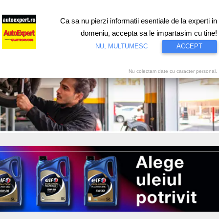
Ca sa nu pierzi informatii esentiale de la experti in
ri
Test drive
Eco
Motorsport
Proiecte speciale
Video
domeniu, accepta sa le impartasim cu tine!
NU, MULTUMESC
ACCEPT
Nu colectam date cu caracter personal.