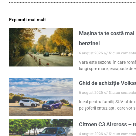
Explorați mai mult
Mașina ta te costă mai 
benzinei
6 august 2026
Niciun comenta
Vara este sezonul în care româ
lungi spre mare, escapade de w
Ghid de achiziție Volk
6 august 2026
Niciun comenta
Ideal pentru familii, SUV-ul de
pe șoferii entuziaști, care vor
Citroen C3 Aircross – t
4 august 2026
Niciun comenta