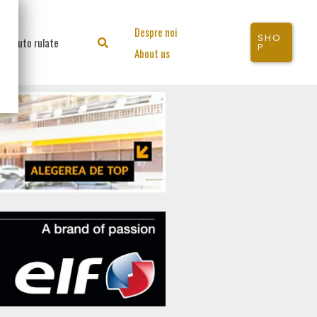
Despre noi
SHO
Auto rulate
Search
P
About us