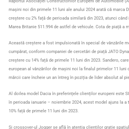
Raportul Asociației Constructorilor Europeni de Automobile (AC
mașini noi din primele 11 luni ale anului 2024 arată că marca 
creștere cu 2% față de perioada similară din 2023, atunci când i
Marea Britanie 511.994 de astfel de vehicule. Cota de piață a mă
Această creștere a fost impulsionată în special de vânzările 
cumpărat, conform companiei de cercetări de piață JATO Dynam
creștere cu 14% față de primele 11 luni din 2023. Sandero, care
european al vânzărilor de mașini noi la finalul primelor 11 luni
mărcii care încheie un an întreg în poziția de lider absolut al pi
Al doilea model Dacia în preferințele clienților europeni este S
în perioada ianuarie – noiembrie 2024, acest model ajuns la a t
10% față de primele 11 luni din 2023.
Și crossover-ul Jogger se află în atenția clienților grație spațiul