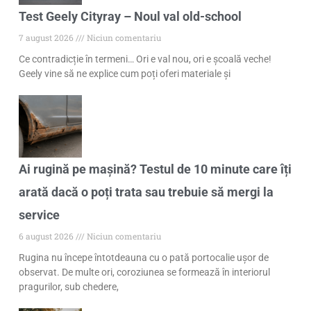
Test Geely Cityray – Noul val old-school
7 august 2026
Niciun comentariu
Ce contradicție în termeni… Ori e val nou, ori e școală veche!
Geely vine să ne explice cum poți oferi materiale și
Ai rugină pe mașină? Testul de 10 minute care îți
arată dacă o poți trata sau trebuie să mergi la
service
6 august 2026
Niciun comentariu
Rugina nu începe întotdeauna cu o pată portocalie ușor de
observat. De multe ori, coroziunea se formează în interiorul
pragurilor, sub chedere,