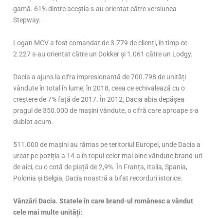
gamă. 61% dintre aceștia s-au orientat către versiunea
Stepway.
Logan MCV a fost comandat de 3.779 de clienți, în timp ce
2.227 s-au orientat către un Dokker și 1.061 către un Lodgy.
Dacia a ajuns la cifra impresionantă de 700.798 de unități
vândute în total în lume, în 2018, ceea ce echivalează cu o
creștere de 7% față de 2017. În 2012, Dacia abia depășea
pragul de 350.000 de mașini vândute, o cifră care aproape s-a
dublat acum.
511.000 de mașini au rămas pe teritoriul Europei, unde Dacia a
urcat pe poziția a 14-a în topul celor mai bine vândute brand-uri
de aici, cu o cotă de piață de 2,9%. În Franța, Italia, Spania,
Polonia și Belgia, Dacia noastră a bifat recorduri istorice.
Vânzări Dacia. Statele în care brand-ul românesc a vândut
cele mai multe unități: