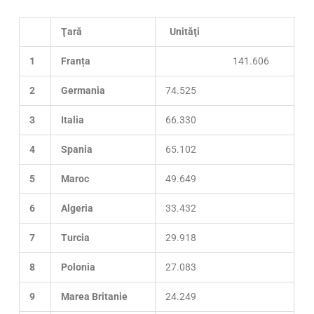
Ţară
Unităţi
1
Franța
141.606
2
Germania
74.525
3
Italia
66.330
4
Spania
65.102
5
Maroc
49.649
6
Algeria
33.432
7
Turcia
29.918
8
Polonia
27.083
9
Marea Britanie
24.249