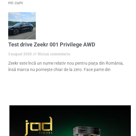
mi: cum
Test drive Zeekr 001 Privilege AWD
3 august 2026
Niciun comentariu
Zeekr este încă un nume relativ nou pentru piața din România,
însă marca nu pornește chiar de la zero. Face parte din