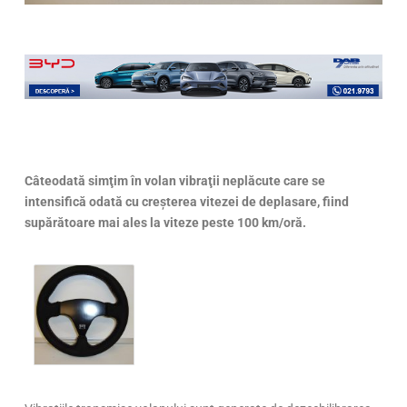
Câteodată simţim în volan vibraţii neplăcute care se
intensifică odată cu creşterea vitezei de deplasare, fiind
supărătoare mai ales la viteze peste 100 km/oră.