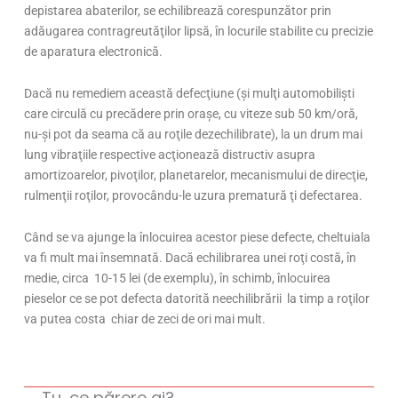
depistarea abaterilor, se echilibrează corespunzător prin
adăugarea contragreutăţilor lipsă, în locurile stabilite cu precizie
de aparatura electronică.
Dacă nu remediem această defecţiune (şi mulţi automobilişti
care circulă cu precădere prin oraşe, cu viteze sub 50 km/oră,
nu-şi pot da seama că au roţile dezechilibrate), la un drum mai
lung vibraţiile respective acţionează distructiv asupra
amortizoarelor, pivoţilor, planetarelor, mecanismului de direcţie,
rulmenţii roţilor, provocându-le uzura prematură ţi defectarea.
Când se va ajunge la înlocuirea acestor piese defecte, cheltuiala
va fi mult mai însemnată. Dacă echilibrarea unei roţi costă, în
medie, circa 10-15 lei (de exemplu), în schimb, înlocuirea
pieselor ce se pot defecta datorită neechilibrării la timp a roţilor
va putea costa chiar de zeci de ori mai mult.
Tu, ce părere ai?