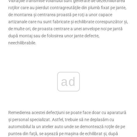
Vibraţiile transmise volanului sunt generate de dezechilibrarea
roţilor care au pierdut contragreutăţile din plumb fixat pe jante,
de montarea şi centrarea proastă pe roţi a unor capace
artizanale care nu sunt fabricate şi echilibrate corespunzător şi,
de multe ori, de proasta centrare a unei anvelope noi pe jantă
după montaj sau de folosirea unor jante defecte,
neechilibrabile.
ad
Remedierea acestei defecţiuni se poate face doar cu aparatură
şi personal specializat. Astfel, trebuie să ne deplasăm cu
automobilul la un atelier auto unde se demontează roţile de pe
puntea din faţă, se aşează pe maşina de echilibrat şi, după