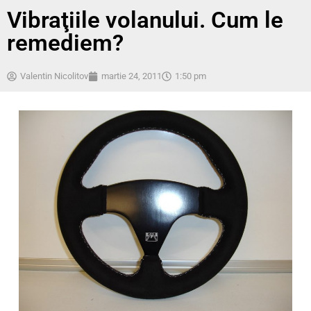
Vibraţiile volanului. Cum le
remediem?
Valentin Nicolitov
martie 24, 2011
1:50 pm