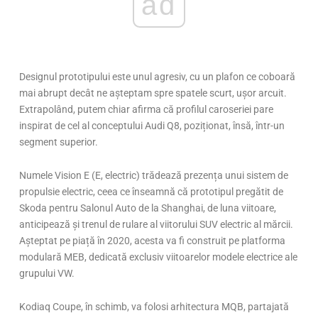
ad
Designul prototipului este unul agresiv, cu un plafon ce coboară
mai abrupt decât ne așteptam spre spatele scurt, ușor arcuit.
Extrapolând, putem chiar afirma că profilul caroseriei pare
inspirat de cel al conceptului Audi Q8, poziționat, însă, într-un
segment superior.
Numele Vision E (E, electric) trădează prezența unui sistem de
propulsie electric, ceea ce înseamnă că prototipul pregătit de
Skoda pentru Salonul Auto de la Shanghai, de luna viitoare,
anticipează și trenul de rulare al viitorului SUV electric al mărcii.
Așteptat pe piață în 2020, acesta va fi construit pe platforma
modulară MEB, dedicată exclusiv viitoarelor modele electrice ale
grupului VW.
Kodiaq Coupe, în schimb, va folosi arhitectura MQB, partajată