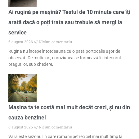
Ai rugină pe mașină? Testul de 10 minute care îți
arată dacă o poți trata sau trebuie să mergi la
service
6 august 2026
Niciun comentariu
Rugina nu începe întotdeauna cu o pată portocalie ușor de
observat. De multe ori, coroziunea se formează în interiorul
pragurilor, sub chedere,
Mașina ta te costă mai mult decât crezi, și nu din
cauza benzinei
6 august 2026
Niciun comentariu
Vara este sezonul în care românii petrec cel mai mult timp la