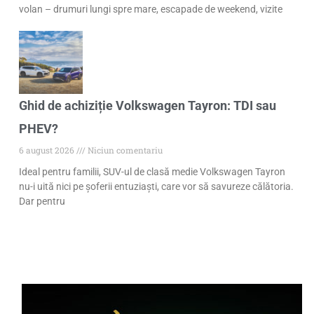
volan – drumuri lungi spre mare, escapade de weekend, vizite
Ghid de achiziție Volkswagen Tayron: TDI sau
PHEV?
6 august 2026
Niciun comentariu
Ideal pentru familii, SUV-ul de clasă medie Volkswagen Tayron
nu-i uită nici pe șoferii entuziaști, care vor să savureze călătoria.
Dar pentru