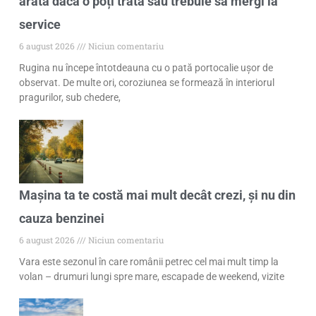
arată dacă o poți trata sau trebuie să mergi la
service
6 august 2026
Niciun comentariu
Rugina nu începe întotdeauna cu o pată portocalie ușor de
observat. De multe ori, coroziunea se formează în interiorul
pragurilor, sub chedere,
Mașina ta te costă mai mult decât crezi, și nu din
cauza benzinei
6 august 2026
Niciun comentariu
Vara este sezonul în care românii petrec cel mai mult timp la
volan – drumuri lungi spre mare, escapade de weekend, vizite