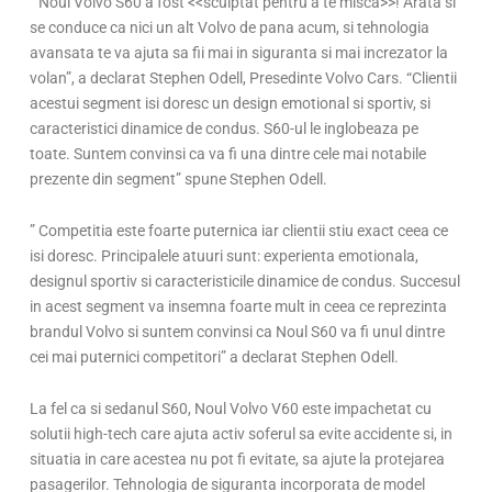
“ Noul Volvo S60 a fost <<sculptat pentru a te misca>>! Arata si
se conduce ca nici un alt Volvo de pana acum, si tehnologia
avansata te va ajuta sa fii mai in siguranta si mai increzator la
volan”, a declarat Stephen Odell, Presedinte Volvo Cars. “Clientii
acestui segment isi doresc un design emotional si sportiv, si
caracteristici dinamice de condus. S60-ul le inglobeaza pe
toate. Suntem convinsi ca va fi una dintre cele mai notabile
prezente din segment” spune Stephen Odell.
” Competitia este foarte puternica iar clientii stiu exact ceea ce
isi doresc. Principalele atuuri sunt: experienta emotionala,
designul sportiv si caracteristicile dinamice de condus. Succesul
in acest segment va insemna foarte mult in ceea ce reprezinta
brandul Volvo si suntem convinsi ca Noul S60 va fi unul dintre
cei mai puternici competitori” a declarat Stephen Odell.
La fel ca si sedanul S60, Noul Volvo V60 este impachetat cu
solutii high-tech care ajuta activ soferul sa evite accidente si, in
situatia in care acestea nu pot fi evitate, sa ajute la protejarea
pasagerilor. Tehnologia de siguranta incorporata de model