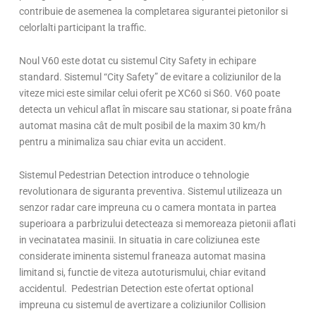
contribuie de asemenea la completarea sigurantei pietonilor si
celorlalti participant la traffic.
Noul V60 este dotat cu sistemul City Safety in echipare
standard. Sistemul “City Safety” de evitare a coliziunilor de la
viteze mici este similar celui oferit pe XC60 si S60. V60 poate
detecta un vehicul aflat în miscare sau stationar, si poate frâna
automat masina cât de mult posibil de la maxim 30 km/h
pentru a minimaliza sau chiar evita un accident.
Sistemul Pedestrian Detection introduce o tehnologie
revolutionara de siguranta preventiva. Sistemul utilizeaza un
senzor radar care impreuna cu o camera montata in partea
superioara a parbrizului detecteaza si memoreaza pietonii aflati
in vecinatatea masinii. In situatia in care coliziunea este
considerate iminenta sistemul franeaza automat masina
limitand si, functie de viteza autoturismului, chiar evitand
accidentul. Pedestrian Detection este ofertat optional
impreuna cu sistemul de avertizare a coliziunilor Collision