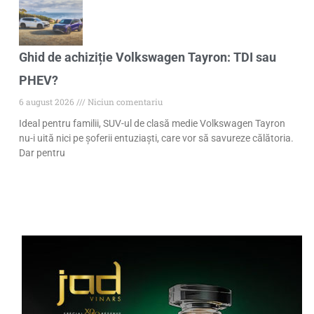
Ghid de achiziție Volkswagen Tayron: TDI sau
PHEV?
6 august 2026
Niciun comentariu
Ideal pentru familii, SUV-ul de clasă medie Volkswagen Tayron
nu-i uită nici pe șoferii entuziaști, care vor să savureze călătoria.
Dar pentru