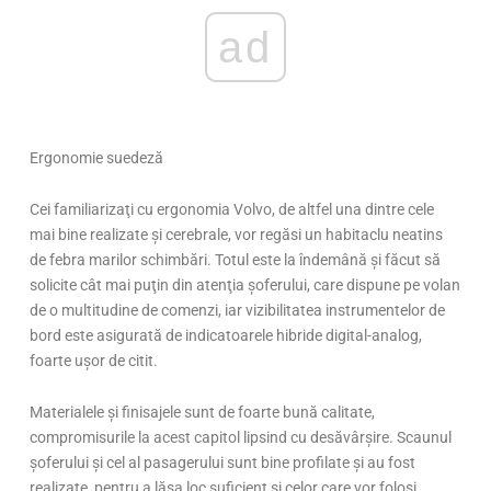
ad
Ergonomie suedeză
Cei familiarizaţi cu ergonomia Volvo, de altfel una dintre cele
mai bine realizate şi cerebrale, vor regăsi un habitaclu neatins
de febra marilor schimbări. Totul este la îndemână şi făcut să
solicite cât mai puţin din atenţia şoferului, care dispune pe volan
de o multitudine de comenzi, iar vizibilitatea instrumentelor de
bord este asigurată de indicatoarele hibride digital-analog,
foarte uşor de citit.
Materialele şi finisajele sunt de foarte bună calitate,
compromisurile la acest capitol lipsind cu desăvârşire. Scaunul
şoferului şi cel al pasagerului sunt bine profilate şi au fost
realizate pentru a lăsa loc suficient şi celor care vor folosi