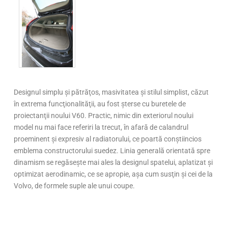
Designul simplu şi pătrăţos, masivitatea şi stilul simplist, căzut
în extrema funcţionalităţii, au fost şterse cu buretele de
proiectanţii noului V60. Practic, nimic din exteriorul noului
model nu mai face referiri la trecut, în afară de calandrul
proeminent şi expresiv al radiatorului, ce poartă conştiincios
emblema constructorului suedez. Linia generală orientată spre
dinamism se regăseşte mai ales la designul spatelui, aplatizat şi
optimizat aerodinamic, ce se apropie, aşa cum susţin şi cei de la
Volvo, de formele suple ale unui coupe.