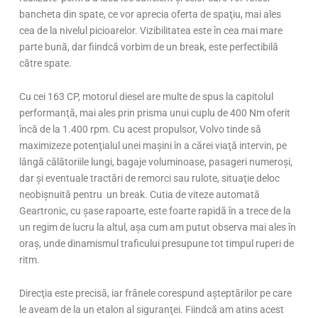
bancheta din spate, ce vor aprecia oferta de spaţiu, mai ales
cea de la nivelul picioarelor. Vizibilitatea este în cea mai mare
parte bună, dar fiindcă vorbim de un break, este perfectibilă
către spate.
Cu cei 163 CP, motorul diesel are multe de spus la capitolul
performanţă, mai ales prin prisma unui cuplu de 400 Nm oferit
încă de la 1.400 rpm. Cu acest propulsor, Volvo tinde să
maximizeze potenţialul unei maşini în a cărei viaţă intervin, pe
lângă călătoriile lungi, bagaje voluminoase, pasageri numeroşi,
dar şi eventuale tractări de remorci sau rulote, situaţie deloc
neobişnuită pentru un break. Cutia de viteze automată
Geartronic, cu şase rapoarte, este foarte rapidă în a trece de la
un regim de lucru la altul, aşa cum am putut observa mai ales în
oraş, unde dinamismul traficului presupune tot timpul ruperi de
ritm.
Direcţia este precisă, iar frânele corespund aşteptărilor pe care
le aveam de la un etalon al siguranţei. Fiindcă am atins acest