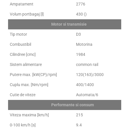
Ampatament
2776
Volum portbagaj [l]
430 ()
Motor si transmisie
Tip motor
D3
Combustibil
Motorina
Cilindree [cmc]
1984
Sistem alimentare
common rail
Putere max. [kW(CP)/rpm]
120(163)/3000
Cuplu max. [Nm/rpm]
400/1400
Cutie de viteze
Automata/6
Performante si consum
Viteza maxima [km/h]
215
0-100 km/h [s]
9.4