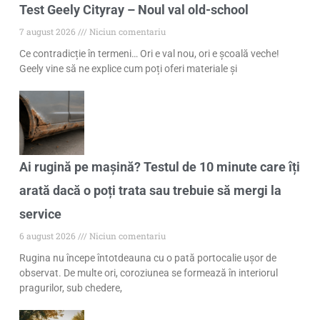
Test Geely Cityray – Noul val old-school
7 august 2026
Niciun comentariu
Ce contradicție în termeni… Ori e val nou, ori e școală veche!
Geely vine să ne explice cum poți oferi materiale și
Ai rugină pe mașină? Testul de 10 minute care îți
arată dacă o poți trata sau trebuie să mergi la
service
6 august 2026
Niciun comentariu
Rugina nu începe întotdeauna cu o pată portocalie ușor de
observat. De multe ori, coroziunea se formează în interiorul
pragurilor, sub chedere,