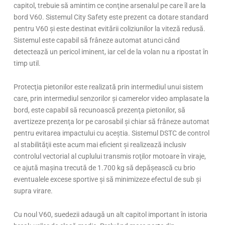
capitol, trebuie să amintim ce conţine arsenalul pe care îl are la
bord V60. Sistemul City Safety este prezent ca dotare standard
pentru V60 şi este destinat evitării coliziunilor la viteză redusă.
Sistemul este capabil să frâneze automat atunci când
detectează un pericol iminent, iar cel de la volan nu a ripostat în
timp util.
Protecţia pietonilor este realizată prin intermediul unui sistem
care, prin intermediul senzorilor şi camerelor video amplasate la
bord, este capabil să recunoască prezenţa pietonilor, să
avertizeze prezenţa lor pe carosabil şi chiar să frâneze automat
pentru evitarea impactului cu aceştia. Sistemul DSTC de control
al stabilităţii este acum mai eficient şi realizează inclusiv
controlul vectorial al cuplului transmis roţilor motoare în viraje,
ce ajută maşina trecută de 1.700 kg să depăşească cu brio
eventualele excese sportive şi să minimizeze efectul de sub şi
supra virare.
Cu noul V60, suedezii adaugă un alt capitol important în istoria