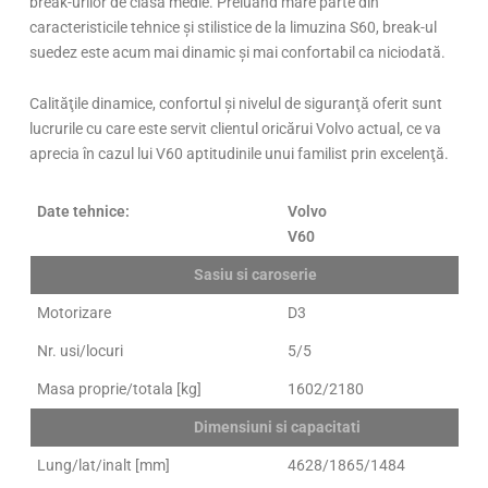
break-urilor de clasă medie. Preluând mare parte din
caracteristicile tehnice şi stilistice de la limuzina S60, break-ul
suedez este acum mai dinamic şi mai confortabil ca niciodată.
Calităţile dinamice, confortul şi nivelul de siguranţă oferit sunt
lucrurile cu care este servit clientul oricărui Volvo actual, ce va
aprecia în cazul lui V60 aptitudinile unui familist prin excelenţă.
Date tehnice:
Volvo
V60
Sasiu si caroserie
Motorizare
D3
Nr. usi/locuri
5/5
Masa proprie/totala [kg]
1602/2180
Dimensiuni si capacitati
Lung/lat/inalt [mm]
4628/1865/1484