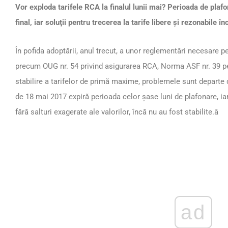
Vor exploda tarifele RCA la finalul lunii mai? Perioada de plaf
final, iar soluţii pentru trecerea la tarife libere şi rezonabile î
În pofida adoptării, anul trecut, a unor reglementări necesare pe
precum OUG nr. 54 privind asigurarea RCA, Norma ASF nr. 39 pe
stabilire a tarifelor de primă maxime, problemele sunt departe d
de 18 mai 2017 expiră perioada celor şase luni de plafonare, iar 
fără salturi exagerate ale valorilor, încă nu au fost stabilite.â
ad