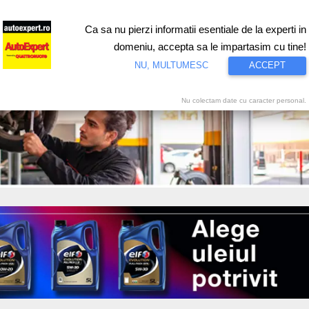
Ca sa nu pierzi informatii esentiale de la experti in
ri
Test drive
Eco
Motorsport
Proiecte speciale
Video
domeniu, accepta sa le impartasim cu tine!
NU, MULTUMESC
ACCEPT
Nu colectam date cu caracter personal.