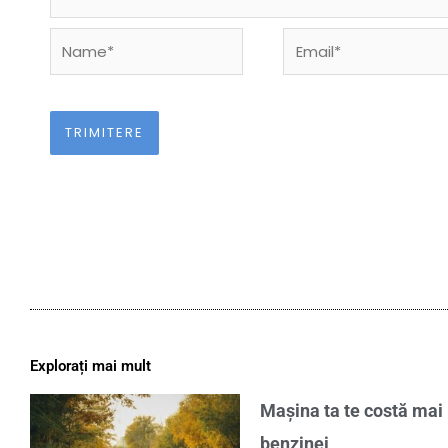
Name*
Email*
Explorați mai mult
Mașina ta te costă mai 
benzinei