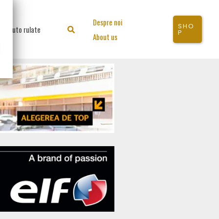
Despre noi
SHO
Auto rulate
Search
P
About us