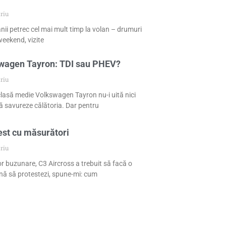
riu
nii petrec cel mai mult timp la volan – drumuri
eekend, vizite
swagen Tayron: TDI sau PHEV?
riu
 clasă medie Volkswagen Tayron nu-i uită nici
 să savureze călătoria. Dar pentru
est cu măsurători
riu
or buzunare, C3 Aircross a trebuit să facă o
nă să protestezi, spune-mi: cum