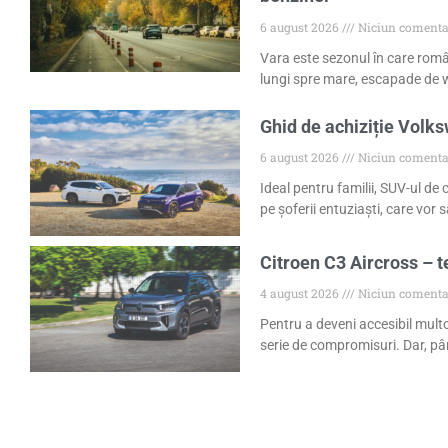
6 august 2026
Niciun comenta
Vara este sezonul în care româ
lungi spre mare, escapade de w
Ghid de achiziție Volk
6 august 2026
Niciun comenta
Ideal pentru familii, SUV-ul de
pe șoferii entuziaști, care vor
Citroen C3 Aircross – t
4 august 2026
Niciun comenta
Pentru a deveni accesibil mult
serie de compromisuri. Dar, pâ