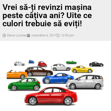
Vrei să-ți revinzi mașina
peste câțiva ani? Uite ce
culori trebuie să eviți!
Elena Luchian
noiembrie 6, 2017
12:55 pm