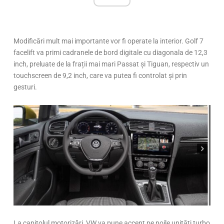
Modificări mult mai importante vor fi operate la interior. Golf 7
facelift va primi cadranele de bord digitale cu diagonala de 12,3
inch, preluate de la frații mai mari Passat și Tiguan, respectiv un
touchscreen de 9,2 inch, care va putea fi controlat și prin
gesturi.
La capitolul motorizări, VW va pune accent pe noile unități turbo