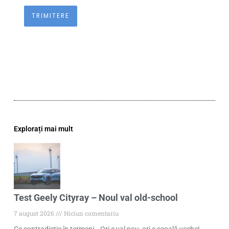
Explorați mai mult
Test Geely Cityray – Noul val old-school
7 august 2026
Niciun comentariu
Ce contradicție în termeni… Ori e val nou, ori e școală veche!