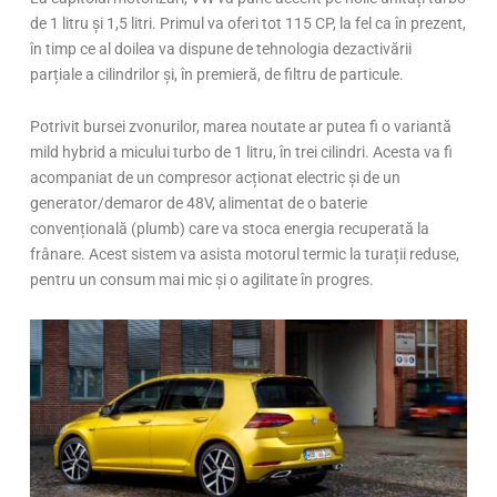
de 1 litru și 1,5 litri. Primul va oferi tot 115 CP, la fel ca în prezent,
în timp ce al doilea va dispune de tehnologia dezactivării
parțiale a cilindrilor și, în premieră, de filtru de particule.
Potrivit bursei zvonurilor, marea noutate ar putea fi o variantă
mild hybrid a micului turbo de 1 litru, în trei cilindri. Acesta va fi
acompaniat de un compresor acționat electric și de un
generator/demaror de 48V, alimentat de o baterie
convențională (plumb) care va stoca energia recuperată la
frânare. Acest sistem va asista motorul termic la turații reduse,
pentru un consum mai mic și o agilitate în progres.