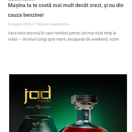
Mașina ta te costă mai mult decât crezi, și nu din
cauza benzinei
6 august 2026
Niciun comentariu
Vara este sezonul în care românii petrec cel mai mult timp la
volan – drumuri lungi spre mare, escapade de weekend, vizite