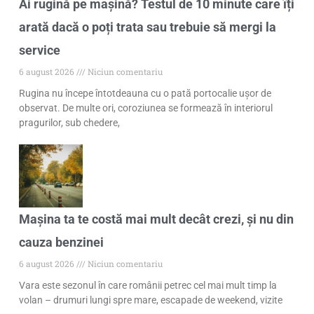
Ai rugină pe mașină? Testul de 10 minute care îți
arată dacă o poți trata sau trebuie să mergi la
service
6 august 2026
Niciun comentariu
Rugina nu începe întotdeauna cu o pată portocalie ușor de
observat. De multe ori, coroziunea se formează în interiorul
pragurilor, sub chedere,
Mașina ta te costă mai mult decât crezi, și nu din
cauza benzinei
6 august 2026
Niciun comentariu
Vara este sezonul în care românii petrec cel mai mult timp la
volan – drumuri lungi spre mare, escapade de weekend, vizite