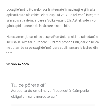
Locațiile încărcătoarelor vor fi integrate în navigațiile și în alte
aplicații auto ale vehiculelor Grupului VAG. La fel, vor fi integrate
și în aplicația de încărcare a Volkswagen, Elli. Astfel, șoferii vor
găsi rapid punctele de încărcare disponibile.
Nu este menționat nimic despre România, și nici nu știm dacă e
inclusă în ”alte țări europene”. Cel mai probabil, nu, dar e bine că
ne putem baza pe stații de încărcare suplimentare la ieșirea din
țară.
via
volkswagen
Tu, ce părere ai?
Adresa ta de email nu va fi publicată.
Câmpurile
obligatorii sunt marcate cu
*