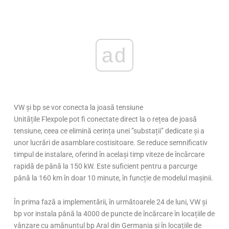
ad
VW și bp se vor conecta la joasă tensiune
Unitățile Flexpole pot fi conectate direct la o rețea de joasă
tensiune, ceea ce elimină cerința unei ”substații” dedicate și a
unor lucrări de asamblare costisitoare. Se reduce semnificativ
timpul de instalare, oferind în același timp viteze de încărcare
rapidă de până la 150 kW. Este suficient pentru a parcurge
până la 160 km în doar 10 minute, în funcție de modelul mașinii.
În prima fază a implementării, în următoarele 24 de luni, VW și
bp vor instala până la 4000 de puncte de încărcare în locațiile de
vânzare cu amănuntul bp Aral din Germania și în locațiile de