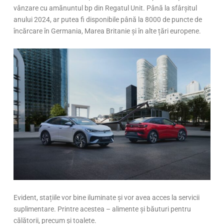
vânzare cu amănuntul bp din Regatul Unit. Până la sfârșitul
anului 2024, ar putea fi disponibile până la 8000 de puncte de
încărcare în Germania, Marea Britanie și în alte țări europene.
Evident, stațiile vor bine iluminate și vor avea acces la servicii
suplimentare. Printre acestea – alimente și băuturi pentru
călătorii, precum și toalete.