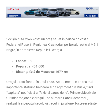
Soci (în rusă Сочи) este un oraș situat în partea de vest a
Federației Ruse, în Regiunea Krasnodar, pe litoralul estic al Mării
Negre, în apropierea Republicii Georgia.
Fondat
: 1838
Populația
: 401.000
Distanța față de Moscova
: 1679 km
Orașul a fost fondat în anul 1838. Actualmente este cea mai
importantă stațiune balneară și de agrement din Rusia, fiind
“capitala” neoficială a “Rivierei caucaziene”. Printre obiectivele
turistice majore ale orașului se numară Parcul-dendrariu,
realizat la începutul secolului trecut în jurul unei foste reședințe