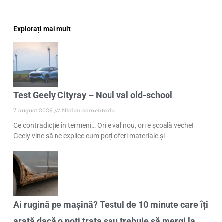
Explorați mai mult
Test Geely Cityray – Noul val old-school
7 august 2026
Niciun comentariu
Ce contradicție în termeni… Ori e val nou, ori e școală veche!
Geely vine să ne explice cum poți oferi materiale și
Ai rugină pe mașină? Testul de 10 minute care îți
arată dacă o poți trata sau trebuie să mergi la