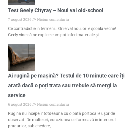
Test Geely Cityray – Noul val old-school
7 august 2026
Niciun comentariu
Ce contradicție în termeni… Ori e val nou, ori e școală veche!
Geely vine să ne explice cum poți oferi materiale și
Ai rugină pe mașină? Testul de 10 minute care îți
arată dacă o poți trata sau trebuie să mergi la
service
6 august 2026
Niciun comentariu
Rugina nu începe întotdeauna cu o pată portocalie ușor de
observat. De multe ori, coroziunea se formează în interiorul
pragurilor, sub chedere,