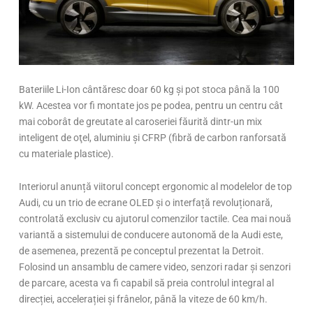
Bateriile Li-Ion cântăresc doar 60 kg și pot stoca până la 100
kW. Acestea vor fi montate jos pe podea, pentru un centru cât
mai coborât de greutate al caroseriei făurită dintr-un mix
inteligent de oţel, aluminiu şi CFRP (fibră de carbon ranforsată
cu materiale plastice).
Interiorul anunță viitorul concept ergonomic al modelelor de top
Audi, cu un trio de ecrane OLED și o interfață revoluționară,
controlată exclusiv cu ajutorul comenzilor tactile. Cea mai nouă
variantă a sistemului de conducere autonomă de la Audi este,
de asemenea, prezentă pe conceptul prezentat la Detroit.
Folosind un ansamblu de camere video, senzori radar și senzori
de parcare, acesta va fi capabil să preia controlul integral al
direcției, accelerației și frânelor, până la viteze de 60 km/h.