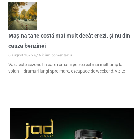
Mașina ta te costă mai mult decât crezi, și nu din
cauza benzinei
6 august 2026
Niciun comentariu
Vara este sezonul în care românii petrec cel mai mult timp la
volan – drumuri lungi spre mare, escapade de weekend, vizite