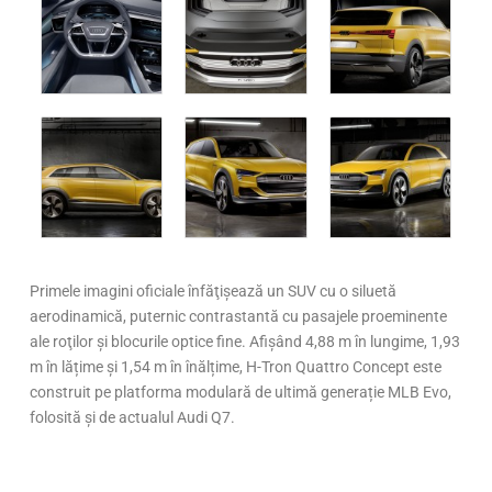
Primele imagini oficiale înfăţişează un SUV cu o siluetă
aerodinamică, puternic contrastantă cu pasajele proeminente
ale roţilor şi blocurile optice fine. Afișând 4,88 m în lungime, 1,93
m în lățime și 1,54 m în înălțime, H-Tron Quattro Concept este
construit pe platforma modulară de ultimă generație MLB Evo,
folosită și de actualul Audi Q7.