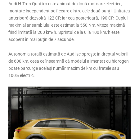
Audi H-Tron Quattro este animat de două motoare electrice,
montate independent pe fiecare dintre cele două punți. Unitatea
anterioară dezvoltă 122 CP, iar cea posterioară, 190 CP. Cuplul
maxim al ansamblului este estimat la 550 Nm, viteza maximă
fiind limitată la 200 km/h. Sprintul de la 0 la 100 km/h este
acoperit în mai puțin de 7 secunde.
Autonomia totală estimată de Audi se oprește în dreptul valorii
de 600 km, ceea ce înseamnă că modelul alimentat cu hidrogen
poate parcurge același număr maxim de km cu fratele său
100% electric.