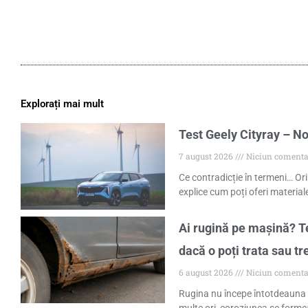
Explorați mai mult
Test Geely Cityray – No
7 august 2026
Niciun comenta
Ce contradicție în termeni… Ori
explice cum poți oferi materiale
Ai rugină pe mașină? Te
dacă o poți trata sau tr
6 august 2026
Niciun comenta
Rugina nu începe întotdeauna 
multe ori, coroziunea se formea