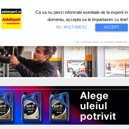
Ca sa nu pierzi informatii esentiale de la experti in
ri
Test drive
Eco
Motorsport
Proiecte speciale
Video
domeniu, accepta sa le impartasim cu tine!
NU, MULTUMESC
ACCEPT
Nu colectam date cu caracter personal.