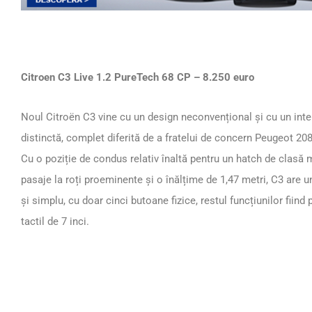
Page
,
Page
,
Page
,
Page
,
Page
,
Page
,
Page
,
Page
,
Page
,
Page
,
Page
,
Page
,
Page
,
Page
,
Page
,
Pag
,
Citroen C3 Live 1.2 PureTech 68 CP – 8.250 euro
Noul Citroën C3 vine cu un design neconvențional și cu un inter
distinctă, complet diferită de a fratelui de concern Peugeot 208
Cu o poziție de condus relativ înaltă pentru un hatch de clasă m
pasaje la roți proeminente și o înălțime de 1,47 metri, C3 are un
și simplu, cu doar cinci butoane fizice, restul funcțiunilor fiin
tactil de 7 inci.