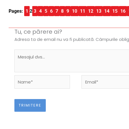
Pages:
1
2
3
4
5
6
7
8
9
10
11
12
13
14
15
16
Tu, ce părere ai?
Adresa ta de email nu va fi publicată.
Câmpurile obli
Name*
Email*