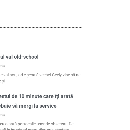
ul val old-school
riu
 e val nou, ori e școală veche! Geely vine să ne
 și
stul de 10 minute care îți arată
ebuie să mergi la service
riu
cu o pată portocalie ușor de observat. De
ză în interiorul pragurilor, sub chedere,