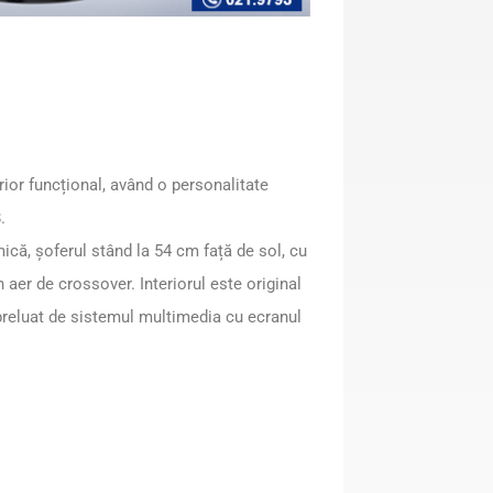
e
Page
,
Page
,
Page
ior funcțional, având o personalitate
.
ică, șoferul stând la 54 cm față de sol, cu
 aer de crossover. Interiorul este original
d preluat de sistemul multimedia cu ecranul