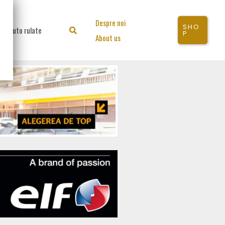
Despre noi
SHO
Auto rulate
Search
P
About us