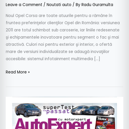
Leave a Comment
/
Noutati auto
/ By
Radu Guramulta
Noul Opel Corsa are toate atuurile pentru a rămâne în
fruntea preferinţelor clienţilor Opel din România: versiunea
2011 are totul schimbat sub caroserie, iar liniile redesenate
şi echipamentele inovatoare pentru segment o fac şi mai
atractivă. Culori noi pentru exterior şi interior, o ofertă
mare de versiuni individualizate se adaugă inovaţiilor
accesibile: sistemul infotainment multimedia […]
Read More »
A
apărut
numărul
112
al