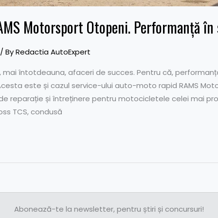
MS Motorsport Otopeni. Performanță în s
/ By
Redactia AutoExpert
 mai întotdeauna, afaceri de succes. Pentru că, performanț
Acesta este și cazul service-ului auto-moto rapid RAMS Moto
e de reparație și întreținere pentru motocicletele celei mai p
oss TCS, condusă
Abonează-te la newsletter, pentru știri și concursuri!