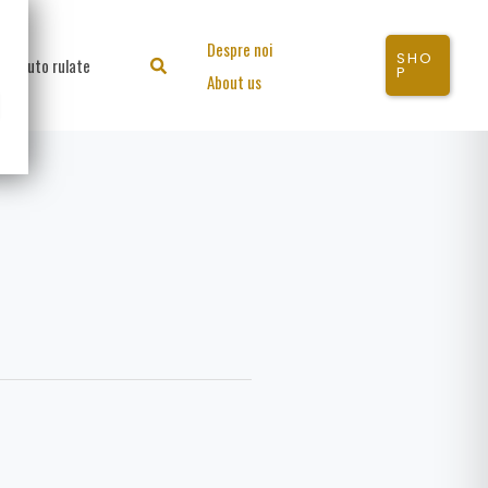
Despre noi
SHO
Auto rulate
Search
P
About us