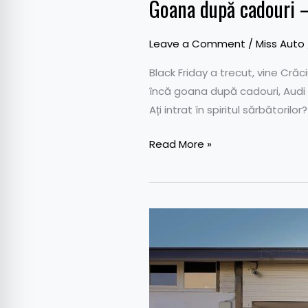
Goana după cadouri – 
Leave a Comment
/
Miss Auto
Black Friday a trecut, vine Crăc
încă goana după cadouri, Audi î
Ați intrat în spiritul sărbătorilo
Read More »
Service
auto-
moto
RAMS
Motorsport