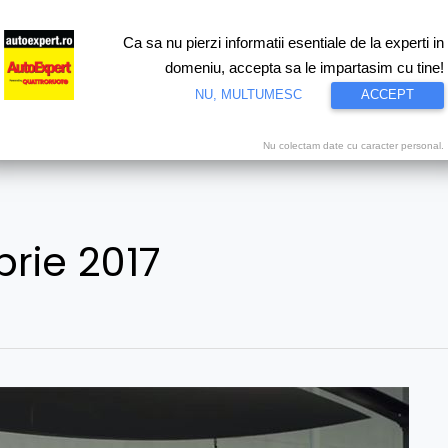
Ca sa nu pierzi informatii esentiale de la experti in
ri
Test drive
Eco
Motorsport
Proiecte speciale
Video
domeniu, accepta sa le impartasim cu tine!
NU, MULTUMESC
ACCEPT
Nu colectam date cu caracter personal.
rie 2017