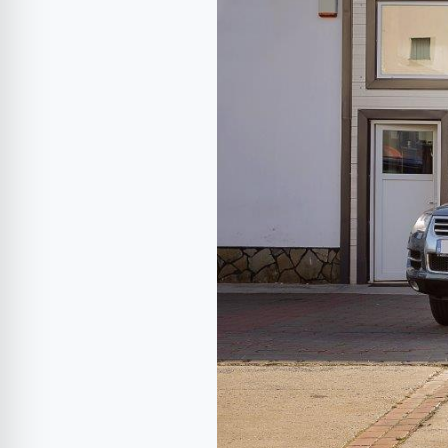
Otopeni.
Performanță
în
servicii.