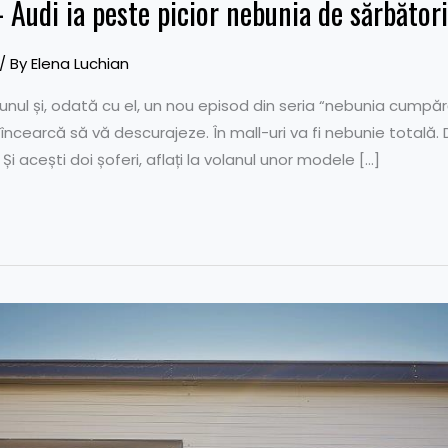
Audi ia peste picior nebunia de sărbători
/ By
Elena Luchian
iunul și, odată cu el, un nou episod din seria “nebunia cumpăr
ncearcă să vă descurajeze. În mall-uri va fi nebunie totală. 
r? Și acești doi șoferi, aflați la volanul unor modele […]