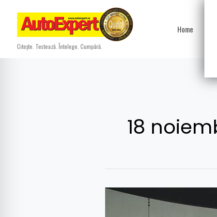
Skip
to
Home
Ști
content
Citește. Testează. Întelege. Cumpără.
18 noiemb
Goana
după