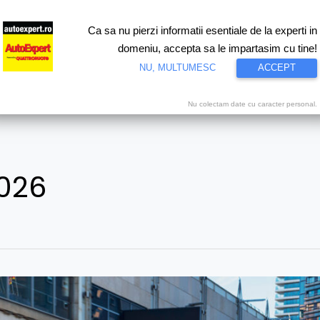
Ca sa nu pierzi informatii esentiale de la experti in
ri
Test drive
Eco
Motorsport
Proiecte speciale
Video
domeniu, accepta sa le impartasim cu tine!
NU, MULTUMESC
ACCEPT
Nu colectam date cu caracter personal.
2026