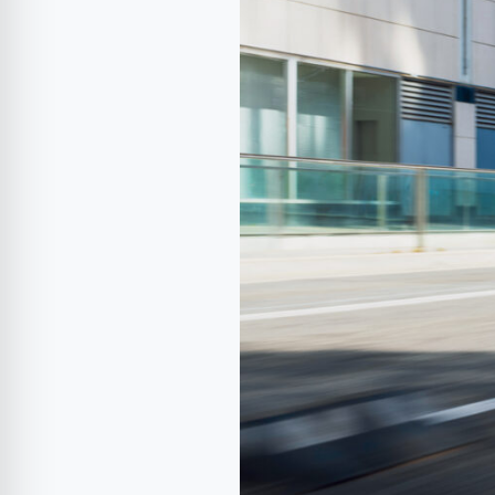
Raval
VZ