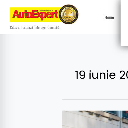
Skip
to
Home
Ști
content
Citește. Testează. Întelege. Cumpără.
19 iunie 
Test
Cupra