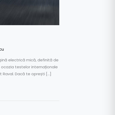
cu
ină electrică mică, definită de
u ocazia testelor internaționale
t Raval. Dacă te oprești […]