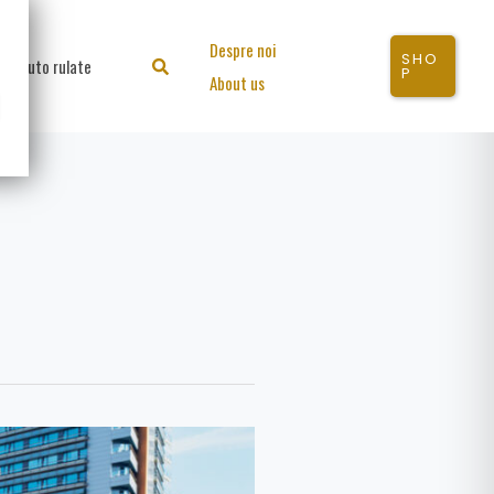
Despre noi
SHO
Auto rulate
Search
P
About us