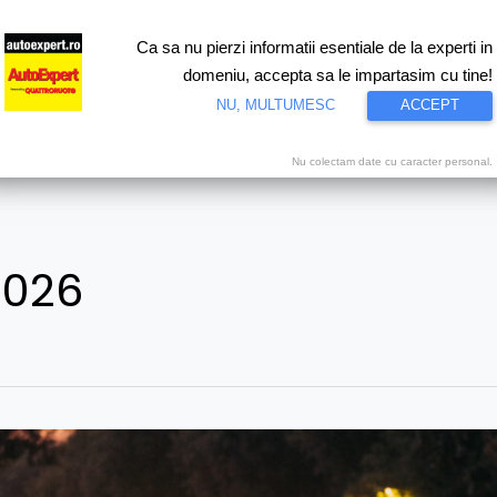
Ca sa nu pierzi informatii esentiale de la experti in
ri
Test drive
Eco
Motorsport
Proiecte speciale
Video
domeniu, accepta sa le impartasim cu tine!
NU, MULTUMESC
ACCEPT
Nu colectam date cu caracter personal.
2026