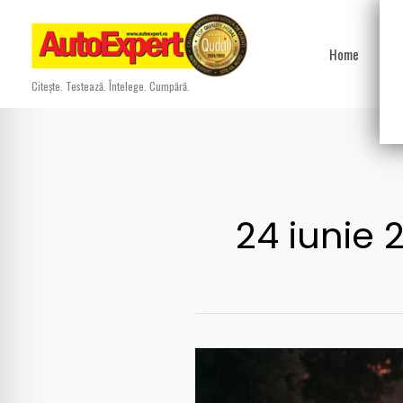
Skip
to
Home
Ști
content
Citește. Testează. Întelege. Cumpără.
24 iunie 
Un
secol