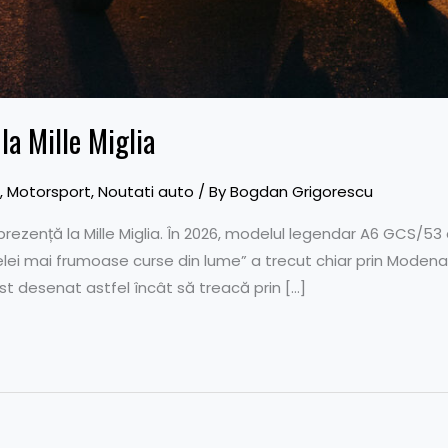
la Mille Miglia
,
Motorsport
,
Noutati auto
/ By
Bogdan Grigorescu
rezență la Mille Miglia. În 2026, modelul legendar A6 GCS/53 
celei mai frumoase curse din lume” a trecut chiar prin Moden
st desenat astfel încât să treacă prin […]