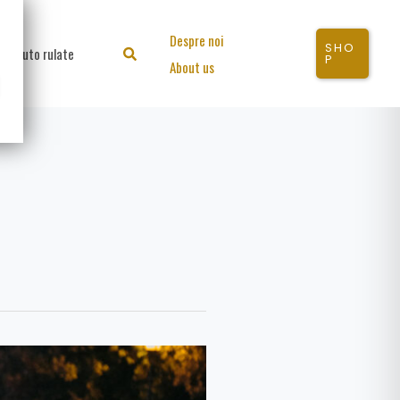
Despre noi
SHO
Auto rulate
Search
P
About us