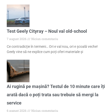
Test Geely Cityray – Noul val old-school
7 august 2026
Niciun comentariu
Ce contradicție în termeni… Ori e val nou, ori e școală veche!
Geely vine să ne explice cum poți oferi materiale și
Ai rugină pe mașină? Testul de 10 minute care îți
arată dacă o poți trata sau trebuie să mergi la
service
6 august 2026
Niciun comentariu