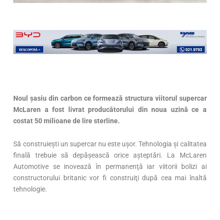
Noul şasiu din carbon ce formează structura viitorul supercar
McLaren a fost livrat producătorului din noua uzină ce a
costat 50 milioane de lire sterline.
Să construieşti un supercar nu este uşor. Tehnologia şi calitatea
finală trebuie să depăşească orice aşteptări. La McLaren
Automotive se inovează în permanenţă iar viitorii bolizi ai
constructorului britanic vor fi construiţi după cea mai înaltă
tehnologie.