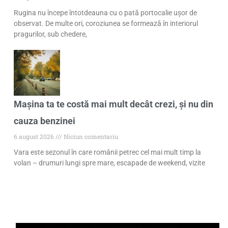
Rugina nu începe întotdeauna cu o pată portocalie ușor de
observat. De multe ori, coroziunea se formează în interiorul
pragurilor, sub chedere,
Mașina ta te costă mai mult decât crezi, și nu din
cauza benzinei
6 august 2026
Niciun comentariu
Vara este sezonul în care românii petrec cel mai mult timp la
volan – drumuri lungi spre mare, escapade de weekend, vizite