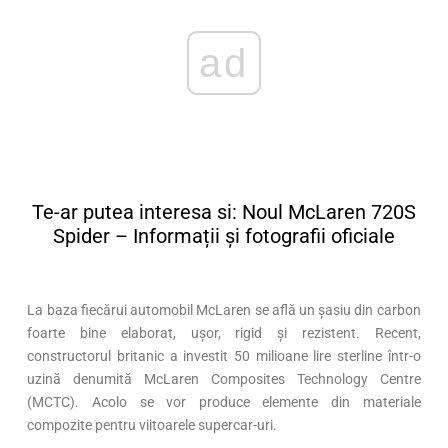
ad
Te-ar putea interesa si: Noul McLaren 720S
Spider – Informații și fotografii oficiale
La baza fiecărui automobil McLaren se află un şasiu din carbon
foarte bine elaborat, uşor, rigid şi rezistent. Recent,
constructorul britanic a investit 50 milioane lire sterline într-o
uzină denumită McLaren Composites Technology Centre
(MCTC). Acolo se vor produce elemente din materiale
compozite pentru viitoarele supercar-uri.