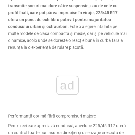
transmite șocuri mai dure către suspensie, sau de cele cu
profil înalt, care pot părea imprecise în viraje, 225/45 R17
oferă un punct de echilibru potrivit pentru majoritatea
condusului urban și extraurban.
Este o alegere întâlnită pe
multe modele de clasă compactă și medie, dar și pe vehicule mai
dinamice, acolo unde se dorește o reacție bună în curbă fără a
renunța la o experiență de rulare plăcută.
ad
Performanță optimă fără compromisuri majore
Pentru cei care apreciază condusul, anvelope 225/45 R17 oferă
un control foarte bun asupra direcției și o senzație crescută de