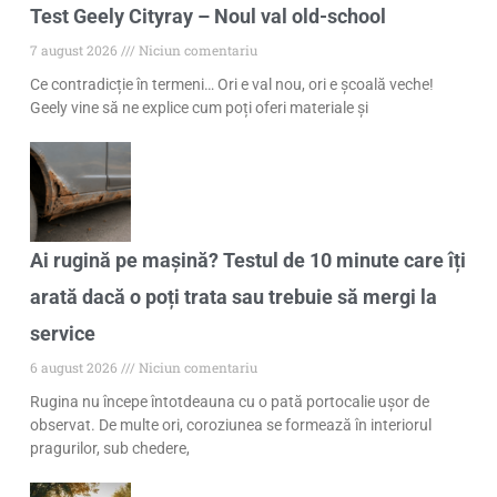
Test Geely Cityray – Noul val old-school
7 august 2026
Niciun comentariu
Ce contradicție în termeni… Ori e val nou, ori e școală veche!
Geely vine să ne explice cum poți oferi materiale și
Ai rugină pe mașină? Testul de 10 minute care îți
arată dacă o poți trata sau trebuie să mergi la
service
6 august 2026
Niciun comentariu
Rugina nu începe întotdeauna cu o pată portocalie ușor de
observat. De multe ori, coroziunea se formează în interiorul
pragurilor, sub chedere,