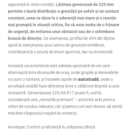
siguranță în orice condiții.
Lățimea generoasă de 225 mm
permite o bună distribuție a greutății pe asfalt și un contact
constant, ceea ce duce la o aderență mai mare și o reacție
mai promptă în situații critice, fie că este vorba de o frânare
de urgență, de evitarea unui obstacol sau de o schimbare
bruscă de direcție.
De asemenea, profilul de 45% din lățime
ajută la menținerea unui centru de greutate echilibrat,
contribuind la o ținută de drum sportivă, dar nu incomodă.
Această caracteristică este adesea apreciată de cei care
alternează între drumurile de oraș, unde gropile și denivelările
nu sunt o raritate, și traseele rapide de
autostradă
, unde o
anvelopă stabilă face diferența între o călătorie liniștită și una
stresantă. Dimensiunea 225/45 R17 poate fi, astfel,
considerată una „versatilă premium” – potrivită atât pentru
stiluri de condus relaxate, cât și pentru cei care doresc să simtă
mai bine răspunsul mașinii la comenzi.
Anvelope: Confort și eficiență în utilizarea zilnică