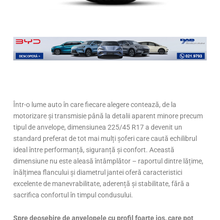
Într-o lume auto în care fiecare alegere contează, de la
motorizare și transmisie până la detalii aparent minore precum
tipul de anvelope, dimensiunea 225/45 R17 a devenit un
standard preferat de tot mai mulți șoferi care caută echilibrul
ideal între performanță, siguranță și confort. Această
dimensiune nu este aleasă întâmplător – raportul dintre lățime,
înălțimea flancului și diametrul jantei oferă caracteristici
excelente de manevrabilitate, aderență și stabilitate, fără a
sacrifica confortul în timpul condusului.
Spre deosebire de anvelopele cu profil foarte jos, care pot