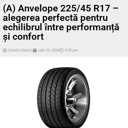
(A) Anvelope 225/45 R17 –
alegerea perfectă pentru
echilibrul între performanță
și confort
Doinita Stanciu
iulie 23, 2025
8:35 pm