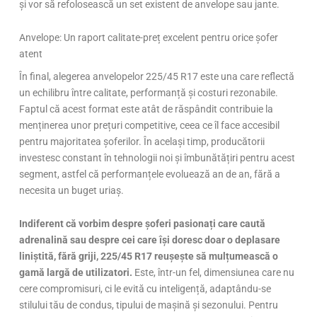
și vor să refolosească un set existent de anvelope sau jante.
Anvelope: Un raport calitate-preț excelent pentru orice șofer
atent
În final, alegerea anvelopelor 225/45 R17 este una care reflectă
un echilibru între calitate, performanță și costuri rezonabile.
Faptul că acest format este atât de răspândit contribuie la
menținerea unor prețuri competitive, ceea ce îl face accesibil
pentru majoritatea șoferilor. În același timp, producătorii
investesc constant în tehnologii noi și îmbunătățiri pentru acest
segment, astfel că performanțele evoluează an de an, fără a
necesita un buget uriaș.
Indiferent că vorbim despre șoferi pasionați care caută
adrenalină sau despre cei care își doresc doar o deplasare
liniștită, fără griji, 225/45 R17 reușește să mulțumească o
gamă largă de utilizatori.
Este, într-un fel, dimensiunea care nu
cere compromisuri, ci le evită cu inteligență, adaptându-se
stilului tău de condus, tipului de mașină și sezonului. Pentru