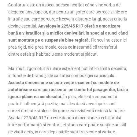
Confortul este un aspect adesea neglijat când vine vorba de
alegerea anvelopelor, dar pentru un șofer care petrece zilnic ore
în trafic sau care parcurge frecvent distanțe lungi, acest criteriu
devine esențial.
Anvelopele 225/45 R17 oferă o amortizare
bună a vibrațiilor și a micilor denivelări, în special atunci când
sunt montate pe o suspensie bine reglată.
Flancul nu este nici
prea rigid, nici prea moale, ceea ce înseamnă că transferul
dintre asfalt și habitaclu este moderat și plăcut.
Mai mult, zgomotul la rulare este menținut într-o limită decentă,
în funcție de brand și de calitatea compoziției cauciucului.
Această dimensiune se potrivește excelent cu modele de
autoturisme care pun accentul pe confortul pasagerilor, fără a
ignora plăcerea condusului.
În plus, eficiența consumului
poate fi influențată pozitiv, mai ales dacă anvelopele sunt
corect umflate și alese din game cu rezistență redusă la rulare.
Așadar, 225/45 R17 nu este doar o dimensiune a echilibrului
între performanță și confort, ci și una care poate susține un stil
de viață activ, în care deplasările sunt frecvente și variate.