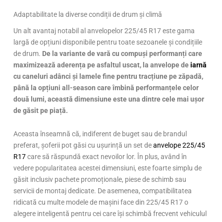
Adaptabilitate la diverse condiții de drum și climă
Un alt avantaj notabil al anvelopelor 225/45 R17 este gama
largă de opțiuni disponibile pentru toate sezoanele și condițiile
de drum.
De la variante de vară cu compuși performanți care
maximizează aderența pe asfaltul uscat, la anvelope de
iarnă
cu caneluri adânci și lamele fine pentru tracțiune pe zăpadă,
până la opțiuni all-season care îmbină performanțele celor
două lumi, această dimensiune este una dintre cele mai ușor
de găsit pe piață.
Aceasta înseamnă că, indiferent de buget sau de brandul
preferat, șoferii pot găsi cu ușurință un set de
anvelope 225/45
R17
care să răspundă exact nevoilor lor. În plus, având în
vedere popularitatea acestei dimensiuni, este foarte simplu de
găsit inclusiv pachete promoționale, piese de schimb sau
servicii de montaj dedicate. De asemenea, compatibilitatea
ridicată cu multe modele de mașini face din 225/45 R17 o
alegere inteligentă pentru cei care își schimbă frecvent vehiculul