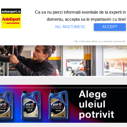
Ca sa nu pierzi informatii esentiale de la experti in
ri
Test drive
Eco
Motorsport
Proiecte speciale
Video
domeniu, accepta sa le impartasim cu tine!
NU, MULTUMESC
ACCEPT
Nu colectam date cu caracter personal.