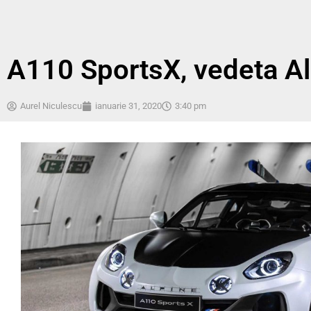
A110 SportsX, vedeta Al
Aurel Niculescu
ianuarie 31, 2020
3:40 pm