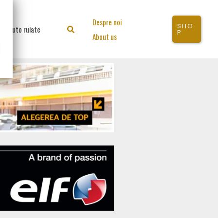
Despre noi
SHO
Auto rulate
Search
P
About us