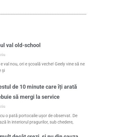
ul val old-school
riu
 e val nou, ori e școală veche! Geely vine să ne
 și
stul de 10 minute care îți arată
ebuie să mergi la service
riu
cu o pată portocalie ușor de observat. De
ză în interiorul pragurilor, sub chedere,
mult decât crezi, și nu din cauza