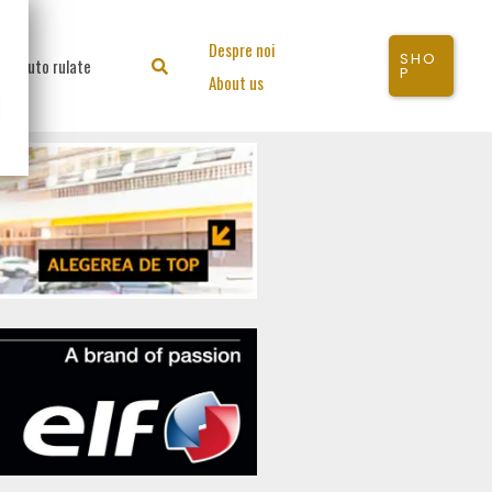
Despre noi
SHO
Auto rulate
Search
P
About us