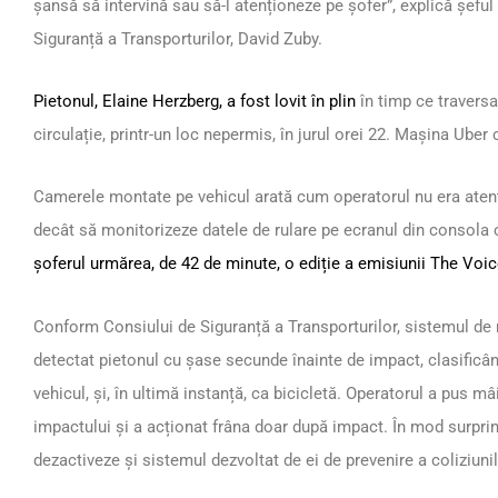
șansă să intervină sau să-l atenționeze pe șofer”, explică șeful 
Siguranță a Transporturilor, David Zuby.
Pietonul, Elaine Herzberg, a fost lovit în plin
în timp ce traversa
circulație, printr-un loc nepermis, în jurul orei 22. Mașina Uber
Camerele montate pe vehicul arată cum operatorul nu era atent
decât să monitorizeze datele de rulare pe ecranul din consola ce
șoferul urmărea, de 42 de minute, o ediție a emisiunii The Voi
Conform Consiului de Siguranță a Transporturilor, sistemul de
detectat pietonul cu șase secunde înainte de impact, clasificând
vehicul, și, în ultimă instanță, ca bicicletă. Operatorul a pus m
impactului și a acționat frâna doar după impact. În mod surprin
dezactiveze și sistemul dezvoltat de ei de prevenire a coliziunil