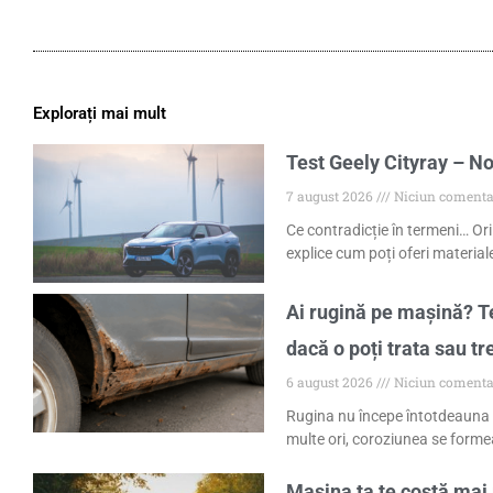
Explorați mai mult
Test Geely Cityray – No
7 august 2026
Niciun comenta
Ce contradicție în termeni… Ori
explice cum poți oferi materiale
Ai rugină pe mașină? Te
dacă o poți trata sau tr
6 august 2026
Niciun comenta
Rugina nu începe întotdeauna 
multe ori, coroziunea se formea
Mașina ta te costă mai 