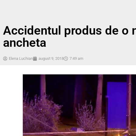
Accidentul produs de o m
ancheta
Elena Luchian
august 9, 2018
7:49 am