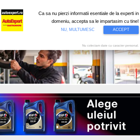
Ca sa nu pierzi informatii esentiale de la experti in
ri
Test drive
Eco
Motorsport
Proiecte speciale
Video
domeniu, accepta sa le impartasim cu tine!
NU, MULTUMESC
ACCEPT
Nu colectam date cu caracter personal.