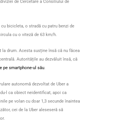
diviziei de Cercetare a Consiliului de
 cu bicicleta, o stradă cu patru benzi de
 circula cu o viteză de 63 km/h.
 la drum. Acesta susține însă că nu făcea
ntrală. Autoritățile au dezvăluit însă, că
ce pe smartphone-ul său
.
 rulare autonomă dezvoltat de Uber a
u-l ca obiect neidentificat, apoi ca
âinile pe volan cu doar 1,3 secunde înaintea
zător, cei de la Uber aleseseră să
or.