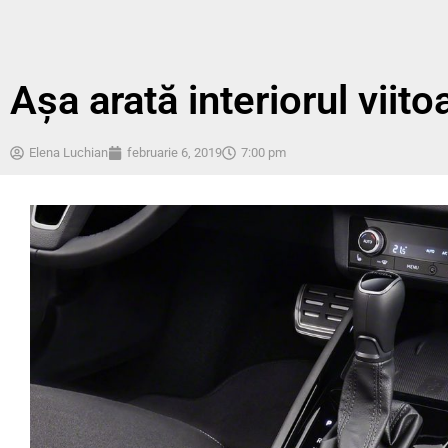
Așa arată interiorul vii
Elena Luchian
februarie 6, 2019
7:00 pm