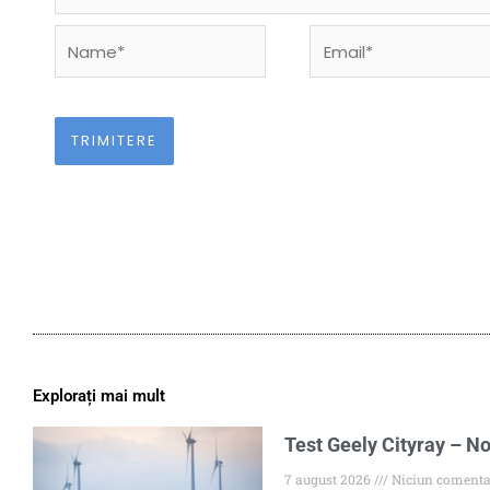
Name*
Email*
Explorați mai mult
Test Geely Cityray – No
7 august 2026
Niciun comenta