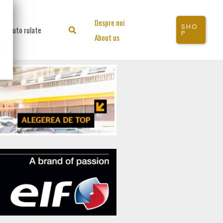
Despre noi
SHO
Auto rulate
Search
P
About us