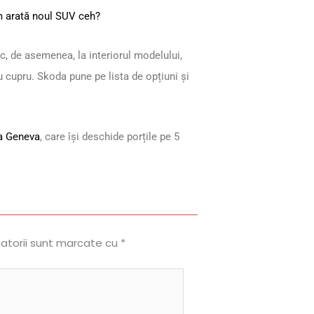
m arată noul SUV ceh?
c, de asemenea, la interiorul modelului,
 cupru. Skoda pune pe lista de opțiuni și
la Geneva
, care își deschide porțile pe 5
gatorii sunt marcate cu
*