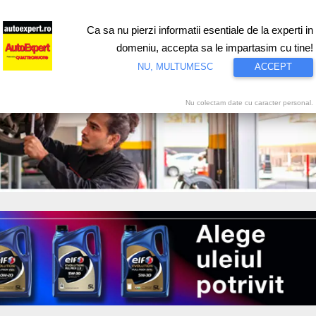
Ca sa nu pierzi informatii esentiale de la experti in
ri
Test drive
Eco
Motorsport
Proiecte speciale
Video
domeniu, accepta sa le impartasim cu tine!
NU, MULTUMESC
ACCEPT
Nu colectam date cu caracter personal.