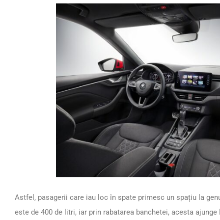
Astfel, pasagerii care iau loc în spate primesc un spațiu la g
este de 400 de litri, iar prin rabatarea banchetei, acesta ajunge l