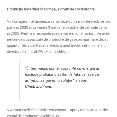
Producţia bateriilor în Europa, extrem de costisitoare
Volkswagen intenţionează să lanseze 20 de modele electrice noi
până în 2020 şi să vândă 3 milioane de astfel de vehicule până
în 2025. Pentru a răspunde acestei cereri, constructorul va avea
nevoie de o capacitate de producţie de şase ori mai mare decât
gigantul Tesla din Nevada, declara anul trecut, într-un interviu,
directorul tehnic al VW, Ulrich Eichhorn.
“În Germania, numai costurile cu energia ar
exclude probabil o astfel de fabrică, aşa că
ar trebui să găsim o soluţie”, a spus
Ulrich Eichhorn
.
VW estimează că bateriile vor constitui aproximativ 30-40% din
costul de producţie al vehiculelor.