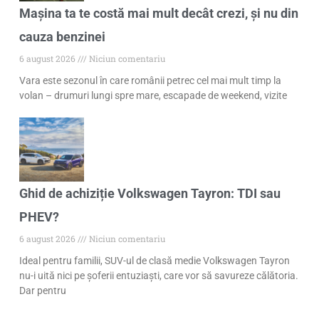
Mașina ta te costă mai mult decât crezi, și nu din
cauza benzinei
6 august 2026
Niciun comentariu
Vara este sezonul în care românii petrec cel mai mult timp la
volan – drumuri lungi spre mare, escapade de weekend, vizite
Ghid de achiziție Volkswagen Tayron: TDI sau
PHEV?
6 august 2026
Niciun comentariu
Ideal pentru familii, SUV-ul de clasă medie Volkswagen Tayron
nu-i uită nici pe șoferii entuziaști, care vor să savureze călătoria.
Dar pentru