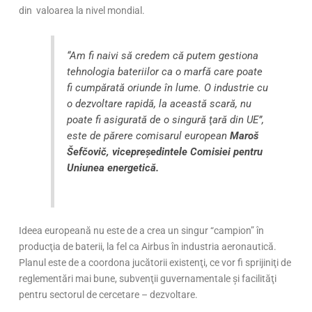
din valoarea la nivel mondial.
“Am fi naivi să credem că putem gestiona
tehnologia bateriilor ca o marfă care poate
fi cumpărată oriunde în lume. O industrie cu
o dezvoltare rapidă, la această scară, nu
poate fi asigurată de o singură ţară din UE”,
este de părere comisarul european
Maroš
Šefčovič, vicepreşedintele Comisiei pentru
Uniunea energetică.
Ideea europeană nu este de a crea un singur “campion” în
producţia de baterii, la fel ca Airbus în industria aeronautică.
Planul este de a coordona jucătorii existenţi, ce vor fi sprijiniţi de
reglementări mai bune, subvenţii guvernamentale şi facilităţi
pentru sectorul de cercetare – dezvoltare.