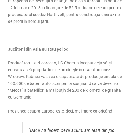
Europeană de Investiţii a anunţat deja că a aprobat, în data de
12 februarie 2018, o finanţare de 52,5 milioane de euro pentru
producătorul suedez Northvolt, pentru construcţia unei uzine
de profil în nordul ţării.
Jucătorii din Asia nu stau pe loc
Producătorul sud-coreean, LG Chem, a început deja să-şi
construiască propria linie de producţie în oraşul polonez
Wrocław. Fabrica va avea o capacitate de producţie anuală de
100.000 de baterii auto , compania susţinând că va deveni o
“Mecca” a bateriilor la mai puţin de 200 de kilometri de graniţa
cu Germania.
Presiunea asupra Europei este, deci, mai mare ca oricând.
“Dacă nu facem ceva acum, am ieşit din joc