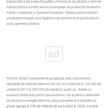
industrială şi de aceea Bruxelles-ul încearcă să adopte o serie de
măsuri pentru a întări sectorul european al producţiei de baterii.
Astfel, o iniţiativă a Comisiei Europene, “Alianţa pentru baterii”,
urmăreşte crearea unor legături mai strânse între producătorii
auto, guverne şi bănci.
ad
Potrivit cifrelor companiei de prognoză LMC Automotive,
vânzările de vehicule electrice din UE vor creşte de la 126.000 de
unităţi în 2017 la 200.000 de unităţi în acest an. Odată cu
avansul cererii atât pentru autoturisme, cât şi pentru sistemele
de stocare a energiei electrice, piaţa europeană a bateriilor ar
putea ajunge la 250 de miliarde de euro până în 2025, o treime