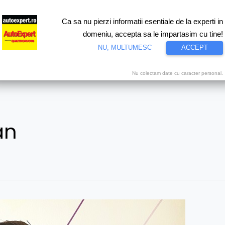
Ca sa nu pierzi informatii esentiale de la experti in
ri
Test drive
Eco
Motorsport
Proiecte speciale
Video
domeniu, accepta sa le impartasim cu tine!
NU, MULTUMESC
ACCEPT
Nu colectam date cu caracter personal.
an