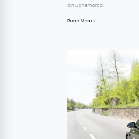
din Danemarca.
Read More »
Va
scumpi
noua
tehnologie
Bosch
maşinile
diesel?