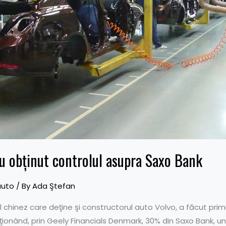
au obţinut controlul asupra Saxo Bank
auto
/ By
Ada Ştefan
l chinez care deţine şi constructorul auto Volvo, a făcut prim
ziţionând, prin Geely Financials Denmark, 30% din Saxo Bank, u