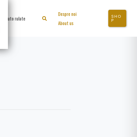
Despre noi
SHO
Auto rulate
Search
P
About us