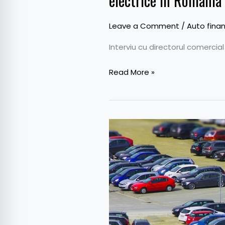
electrice în România
Leave a Comment
/
Auto finan
Interviu cu directorul comercia
Read More »
Cu
cât
se
scumpesc
parcările
în
Capitală.
10