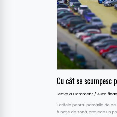
lei/oră
în
zona
0
Cu cât se scumpesc pa
Leave a Comment
/
Auto finan
Tarifele pentru parcările de pe
funcţie de zonă, prevede un proi