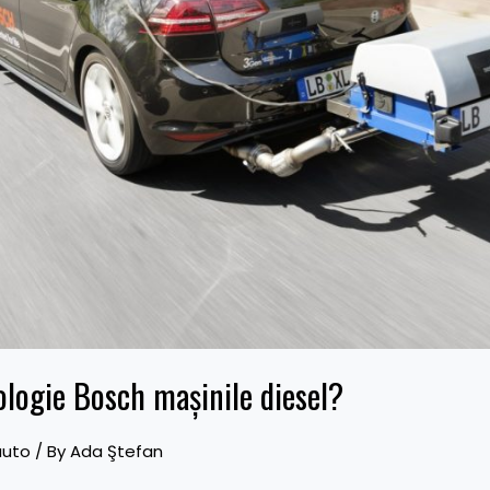
logie Bosch maşinile diesel?
auto
/ By
Ada Ştefan