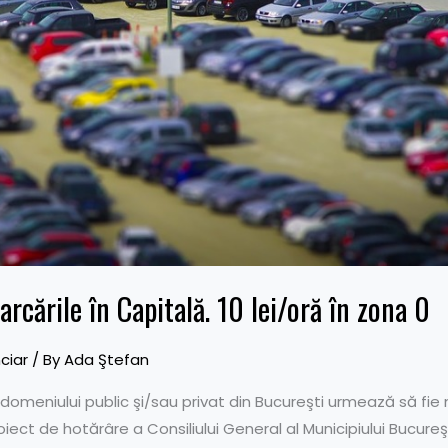
rcările în Capitală. 10 lei/oră în zona 0
ciar
/ By
Ada Ştefan
 domeniului public şi/sau privat din Bucureşti urmează să fie 
ect de hotărâre a Consiliului General al Municipiului Bucureşt