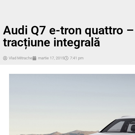
Audi Q7 e-tron quattro – 
tracțiune integrală
Vlad Mitrache
martie 17, 2015
7:41 pm