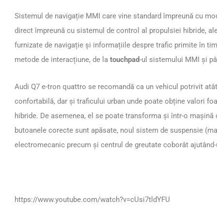
Sistemul de navigație MMI care vine standard împreună cu mod
direct împreună cu sistemul de control al propulsiei hibride, al
furnizate de navigație și informațiile despre trafic primite în ti
metode de interacțiune, de la
touchpad
-ul sistemului MMI și p
Audi Q7 e-tron quattro se recomandă ca un vehicul potrivit atât 
confortabilă, dar și traficului urban unde poate obține valori f
hibride. De asemenea, el se poate transforma și într-o mașină c
butoanele corecte sunt apăsate, noul sistem de suspensie (mai
electromecanic precum și centrul de greutate coborât ajutând-u
https://www.youtube.com/watch?v=cUsi7tldYFU