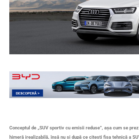
Conceptul de „SUV sportiv cu emisii reduse”, așa cum se prezi
himeră irealizabilă, însă nu și după ce citești fișa tehnică a SU