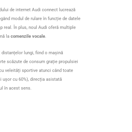
ului de internet Audi connect lucrează
egând modul de rulare în funcție de datele
mp real. În plus, noul Audi oferă multiple
ână la
comenzile vocale
.
distanțelor lungi, fiind o mașină
oarte scăzute de consum grație propulsiei
u veleități sportive atunci când toate
 ușor cu 60%), direcția asistată
l în acest sens.