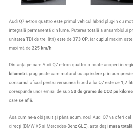
Audi Q7 e-tron quattro este primul vehicul hibrid plug-in cu moto
integrală permanentă din lume. Puterea totală a ansamblului pr
unitatea TDI de trei litri) este de
373 CP
, iar cuplul maxim est
maximă de
225 km/h
.
Distanța pe care Audi Q7 e-tron quattro o poate acoperi în regi
kilometri
, prag peste care motorul cu aprindere prin compresie i
consumul oficial pentru versiunea hibrid a lui Q7 este de
1,7 li
corespunde unor emisii de sub
50 de grame de CO2 pe kilome
care se află.
Așa cum ne-a obișnuit și până acum, noul Audi Q7 va oferi cel 
direcți (BMW X5 și Mercedes-Benz GLE), asta deși
masa totală