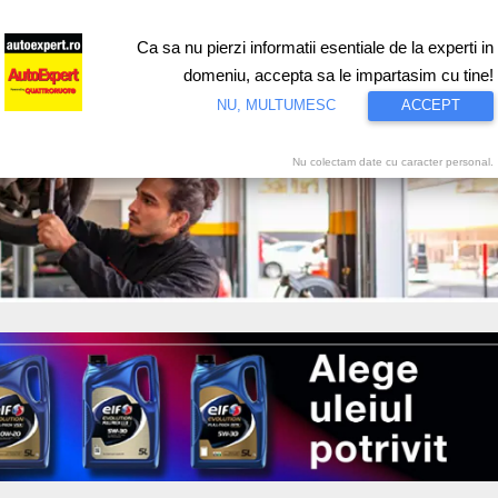
Ca sa nu pierzi informatii esentiale de la experti in
ri
Test drive
Eco
Motorsport
Proiecte speciale
Video
domeniu, accepta sa le impartasim cu tine!
NU, MULTUMESC
ACCEPT
Nu colectam date cu caracter personal.