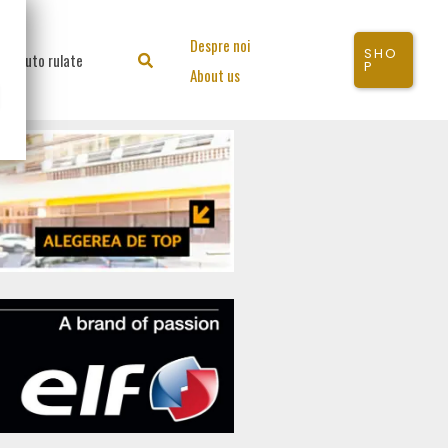
Despre noi
SHO
Auto rulate
Search
P
About us