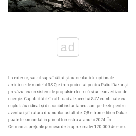
ad
La exterior, șasiul supraînălțat și autocolantele opționale
amintesc de modelul RS Q e-tron proiectat pentru Raliul Dakar și
prevăzut cu un sistem de propulsie electrică și un convertizor de
energie. Capabilitățile în off-road ale acestui SUV combinate cu
cuplul său ridicat și disponibil instantaneu sunt perfecte pentru
aventuri și în afara drumurilor asfaltate. Q8 e-tron edition Dakar
poate fi comandat în primul trimestru al anului 2024. În
Germania, prețurile pornesc de la aproximativ 120.000 de euro.