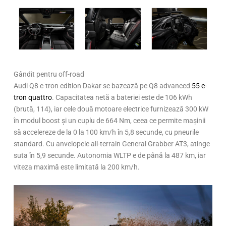
Gândit pentru off-road
Audi Q8 e-tron edition Dakar se bazează pe Q8 advanced
55 e-
tron quattro
. Capacitatea netă a bateriei este de 106 kWh
(brută, 114), iar cele două motoare electrice furnizează 300 kW
în modul boost și un cuplu de 664 Nm, ceea ce permite mașinii
să accelereze de la 0 la 100 km/h în 5,8 secunde, cu pneurile
standard. Cu anvelopele all-terrain General Grabber AT3, atinge
suta în 5,9 secunde. Autonomia WLTP e de până la 487 km, iar
viteza maximă este limitată la 200 km/h.