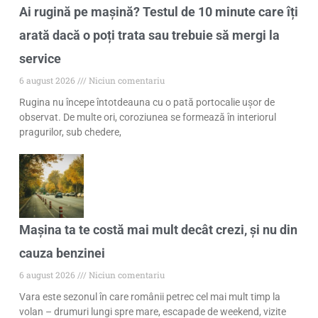
Ai rugină pe mașină? Testul de 10 minute care îți
arată dacă o poți trata sau trebuie să mergi la
service
6 august 2026
Niciun comentariu
Rugina nu începe întotdeauna cu o pată portocalie ușor de
observat. De multe ori, coroziunea se formează în interiorul
pragurilor, sub chedere,
Mașina ta te costă mai mult decât crezi, și nu din
cauza benzinei
6 august 2026
Niciun comentariu
Vara este sezonul în care românii petrec cel mai mult timp la
volan – drumuri lungi spre mare, escapade de weekend, vizite