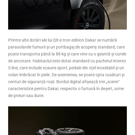
Printre alte dotări ale lui Q8 e-tron edition Dakar se numără
parasolarele fumurii și un portbagaj de acoperiș standard, care
poate transporta până la 88 kg și care vine cu o geantă și curele
de ancorare. Habitaclul este dotat standard cu pachetul interior
S line, care include scaune sport, pedale din oțel inoxidabil și un
volan îmbrăcat în piele. De asemenea, se poate opta cusături și
centuri de siguranță roșii. Bordul digital afișează trei „scene“
caracteristice pentru Dakar, respectiv o furtună în deșert, urme
de pneuri sau dune.