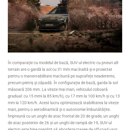
În comparație cu modelul de bază, SUV-ul electric cu pneuri all-
terrain are o gardă la sol cu 31 mm mai înaltă și e proiectat
pentru o manevrabilitate mai bună pe suprafețe neaderente,
precum pietriș și zăpadă. În configurația de bază, garda la sol
măsoară 206 mm. La viteze mai mari, vehiculul coboară
gradual: cu 15 mmi la 85 km/h), cu 17 mm la 100 km/h și cu 13
mm la 120 km/h. Acest lucru optimizează stabilitatea la viteze
mari, pentru o aerodinamică și o autonomie îmbunătățite.
Împreună cu un unghi de atac frontal de 20 de grade, un unghi
de atac posterior de 26 și un unghi de rampă de 19, SUV-ul
electric este bine pregătit să abordeze trasee de off-road ușor.