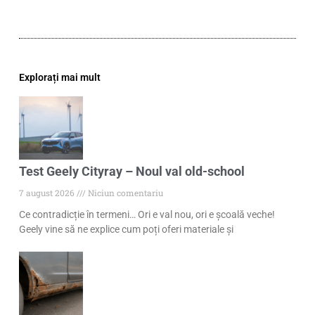
Explorați mai mult
Test Geely Cityray – Noul val old-school
7 august 2026
Niciun comentariu
Ce contradicție în termeni… Ori e val nou, ori e școală veche!
Geely vine să ne explice cum poți oferi materiale și