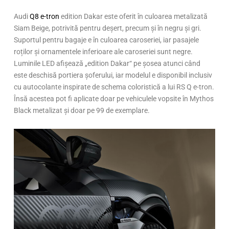
Audi
Q8 e-tron
edition Dakar este oferit în culoarea metalizată
Siam Beige, potrivită pentru deșert, precum și în negru și gri.
Suportul pentru bagaje e în culoarea caroseriei, iar pasajele
roților și ornamentele inferioare ale caroseriei sunt negre.
Luminile LED afișează „edition Dakar“ pe șosea atunci când
este deschisă portiera șoferului, iar modelul e disponibil inclusiv
cu autocolante inspirate de schema coloristică a lui RS Q e-tron.
Însă acestea pot fi aplicate doar pe vehiculele vopsite în Mythos
Black metalizat și doar pe 99 de exemplare.