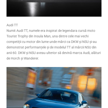
Audi TT
Numit Audi TT, numele era inspirat de legendara cursă moto
Tourist Trophy din Insula Man, una dintre cele mai vechi
competiții cu motor din lume unde mărci ca DKW și NSU și-au
demonstrat performanțele și de modelul TT al mărcii NSU din
anii 60. DKW și NSU aveau ulterior să devină marca Audi, alături
de Horch și Wanderer.