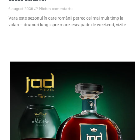
6 august 2026
Niciun comentariu
Vara este sezonul în care românii petrec cel mai mult timp la
volan – drumuri lungi spre mare, escapade de weekend, vizite