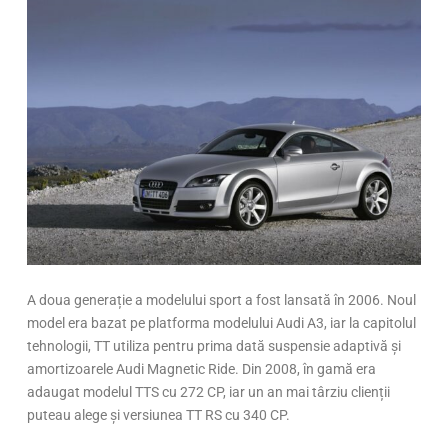
A doua generație a modelului sport a fost lansată în 2006. Noul
model era bazat pe platforma modelului Audi A3, iar la capitolul
tehnologii, TT utiliza pentru prima dată suspensie adaptivă și
amortizoarele Audi Magnetic Ride. Din 2008, în gamă era
adaugat modelul TTS cu 272 CP, iar un an mai târziu clienții
puteau alege și versiunea TT RS cu 340 CP.