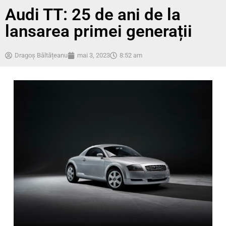
Audi TT: 25 de ani de la
lansarea primei generații
Dragoș Băltățeanu
mai 3, 2023
8:52 am