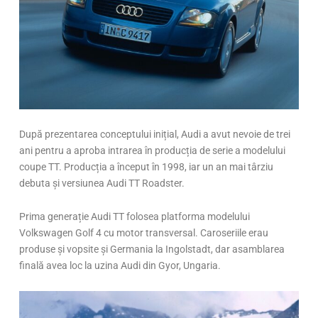
După prezentarea conceptului inițial, Audi a avut nevoie de trei
ani pentru a aproba intrarea în producția de serie a modelului
coupe TT. Producția a început în 1998, iar un an mai târziu
debuta și versiunea Audi TT Roadster.
Prima generație Audi TT folosea platforma modelului
Volkswagen Golf 4 cu motor transversal. Caroseriile erau
produse și vopsite și Germania la Ingolstadt, dar asamblarea
finală avea loc la uzina Audi din Gyor, Ungaria.