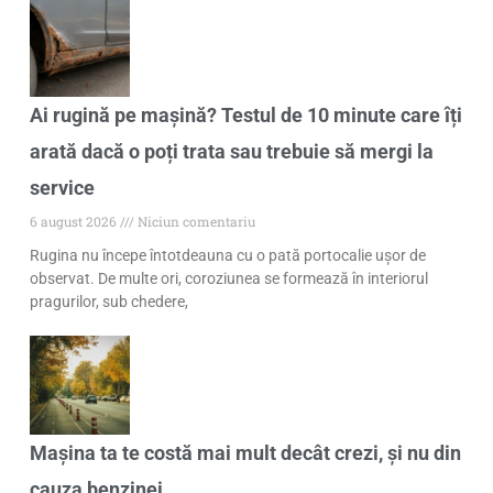
Ai rugină pe mașină? Testul de 10 minute care îți
arată dacă o poți trata sau trebuie să mergi la
service
6 august 2026
Niciun comentariu
Rugina nu începe întotdeauna cu o pată portocalie ușor de
observat. De multe ori, coroziunea se formează în interiorul
pragurilor, sub chedere,
Mașina ta te costă mai mult decât crezi, și nu din
cauza benzinei