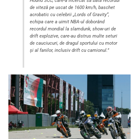
Hound SCC, care-a încercat să bată recordul
de viteză pe uscat de 1600 km/h, baschet
acrobatic cu celebrii „Lords of Gravity“,
echipa care a uimit NBA-ul doborând
recordul mondial la
slamdunk
, show-uri de
drift explozive, care-au distrus multe seturi
de cauciucuri, de dragul sportului cu motor
şi al fanilor, inclusiv drift cu camionul.”