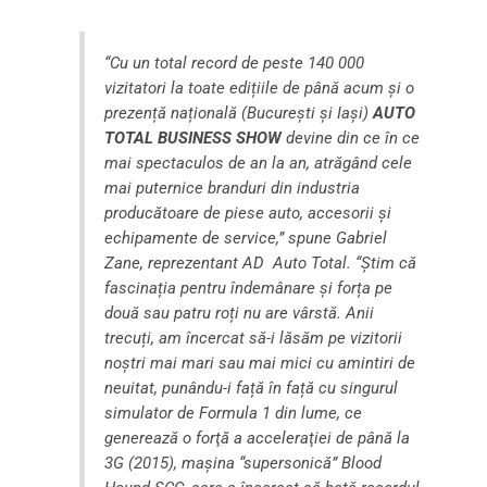
“Cu un total record de peste 140 000
vizitatori la toate edițiile de până acum și o
prezență națională (București și Iași)
AUTO
TOTAL BUSINESS SHOW
devine din ce în ce
mai spectaculos de an la an, atrăgând cele
mai puternice branduri din industria
producătoare de piese auto, accesorii și
echipamente de service,” spune Gabriel
Zane, reprezentant AD Auto Total. “Știm că
fascinația pentru îndemânare și forța pe
două sau patru roți nu are vârstă. Anii
trecuți, am încercat să-i lăsăm pe vizitorii
noștri mai mari sau mai mici cu amintiri de
neuitat, punându-i față în față cu singurul
simulator de Formula 1 din lume, ce
generează o forţă a acceleraţiei de până la
3G (2015), maşina “supersonică” Blood