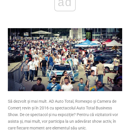
ad
Să dezvolt și mai mult. AD Auto Total, Romexpo și Camera de
Comerț revin și în 2016 cu spectacolul Auto Total Business
Show. De ce spectacol și nu expoziție? Pentru că vizitatorii vor
asista și, mai mult, vor participa la un adevărat show activ, în
care fiecare moment are elementul său unic.