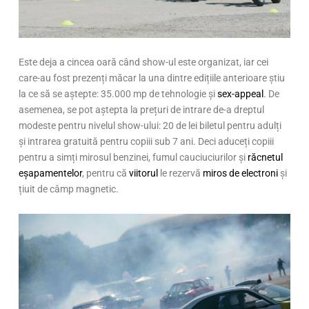
Este deja a cincea oară când show-ul este organizat, iar cei
care-au fost prezenți măcar la una dintre edițiile anterioare știu
la ce să se aștepte: 35.000 mp de tehnologie și
sex-appeal
. De
asemenea, se pot aștepta la prețuri de intrare de-a dreptul
modeste pentru nivelul show-ului: 20 de lei biletul pentru adulți
și intrarea gratuită pentru copiii sub 7 ani. Deci aduceți copiii
pentru a simți mirosul benzinei, fumul cauciuciurilor și
răcnetul
eșapamentelor
, pentru că
viitorul
le rezervă
miros de electroni
și
țiuit de câmp magnetic.