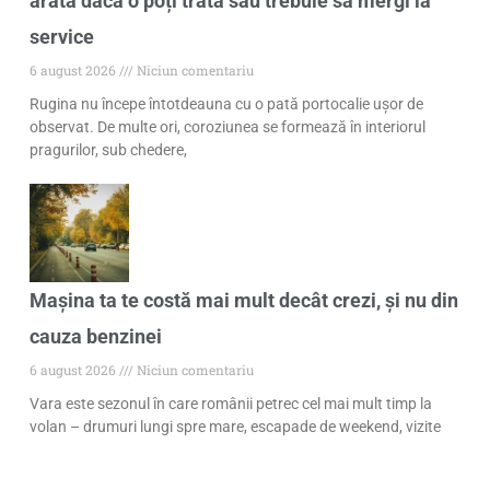
arată dacă o poți trata sau trebuie să mergi la
service
6 august 2026
Niciun comentariu
Rugina nu începe întotdeauna cu o pată portocalie ușor de
observat. De multe ori, coroziunea se formează în interiorul
pragurilor, sub chedere,
Mașina ta te costă mai mult decât crezi, și nu din
cauza benzinei
6 august 2026
Niciun comentariu
Vara este sezonul în care românii petrec cel mai mult timp la
volan – drumuri lungi spre mare, escapade de weekend, vizite