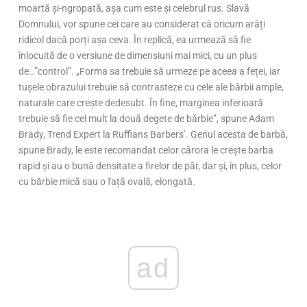
moartă și-ngropată, așa cum este și celebrul rus. Slavă
Domnului, vor spune cei care au considerat că oricum arăți
ridicol dacă porți așa ceva. În replică, ea urmează să fie
înlocuită de o versiune de dimensiuni mai mici, cu un plus
de…”control”. „Forma sa trebuie să urmeze pe aceea a feței, iar
tușele obrazului trebuie să contrasteze cu cele ale bărbii ample,
naturale care crește dedesubt. În fine, marginea inferioară
trebuie să fie cel mult la două degete de bărbie”, spune Adam
Brady, Trend Expert la Ruffians Barbers’. Genul acesta de barbă,
spune Brady, le este recomandat celor cărora le crește barba
rapid și au o bună densitate a firelor de păr, dar și, în plus, celor
cu bărbie mică sau o față ovală, elongată.
ad