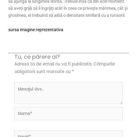
să ajungă la lungimea dorită. Trebuie însă ca din acel moment
să aveți grijă să îi îngrijiți atât în ceea ce privește mărimea, cât și
grosimea, ei trebuind să aibă o densitate similară cu a tunsorii.
sursa imagine reprezentativa
Tu, ce părere ai?
Adresa ta de email nu va fi publicată.
Câmpurile
obligatorii sunt marcate cu
*
Name*
Email*