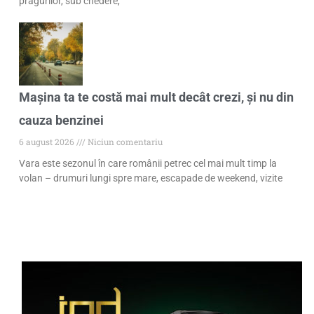
pragurilor, sub chedere,
Mașina ta te costă mai mult decât crezi, și nu din
cauza benzinei
6 august 2026
Niciun comentariu
Vara este sezonul în care românii petrec cel mai mult timp la
volan – drumuri lungi spre mare, escapade de weekend, vizite