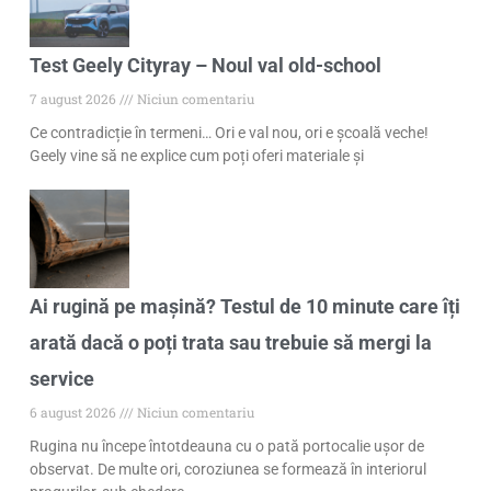
Test Geely Cityray – Noul val old-school
7 august 2026
Niciun comentariu
Ce contradicție în termeni… Ori e val nou, ori e școală veche!
Geely vine să ne explice cum poți oferi materiale și
Ai rugină pe mașină? Testul de 10 minute care îți
arată dacă o poți trata sau trebuie să mergi la
service
6 august 2026
Niciun comentariu
Rugina nu începe întotdeauna cu o pată portocalie ușor de
observat. De multe ori, coroziunea se formează în interiorul