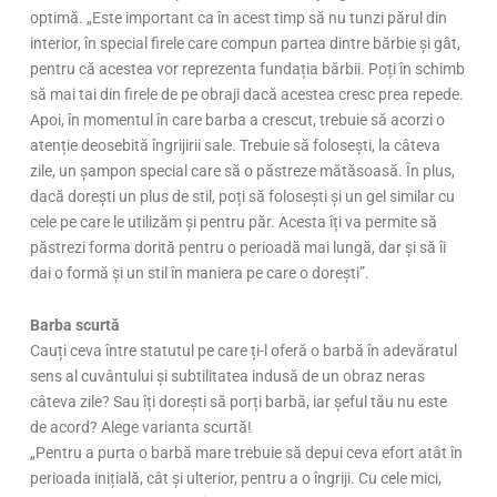
optimă. „Este important ca în acest timp să nu tunzi părul din
interior, în special firele care compun partea dintre bărbie și gât,
pentru că acestea vor reprezenta fundația bărbii. Poți în schimb
să mai tai din firele de pe obraji dacă acestea cresc prea repede.
Apoi, în momentul în care barba a crescut, trebuie să acorzi o
atenție deosebită îngrijirii sale. Trebuie să folosești, la câteva
zile, un șampon special care să o păstreze mătăsoasă. În plus,
dacă dorești un plus de stil, poți să folosești și un gel similar cu
cele pe care le utilizăm și pentru păr. Acesta îți va permite să
păstrezi forma dorită pentru o perioadă mai lungă, dar și să îi
dai o formă și un stil în maniera pe care o dorești”.
Barba scurtă
Cauți ceva între statutul pe care ți-l oferă o barbă în adevăratul
sens al cuvântului și subtilitatea indusă de un obraz neras
câteva zile? Sau îți dorești să porți barbă, iar șeful tău nu este
de acord? Alege varianta scurtă!
„Pentru a purta o barbă mare trebuie să depui ceva efort atât în
perioada inițială, cât și ulterior, pentru a o îngriji. Cu cele mici,