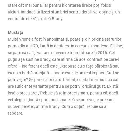
stare cât mai bună, iar pentru hidratarea firelor poți folosi
uleiuri. Iar dacă utilizezi și un brici pentru detalii vei obține și un
contur de efect”, explică Brady.
Mustața
Multă vreme a fost în anonimat și, poate și din pricina starurilor
porno din anii 70, luată în derâdere în cercurile mondene. Ei bine,
se pare că ea își va face o revenire triumfătoare în 2016. Cel
puțin așa susține Brady, care afirmă că acel contrast pe care-l
oferă – indiferent dacă este juxtapusă cu o față bărbierită sau
cu un o barbă aranjată – poate este de un real impact. Cui i se
potrivește? Se pare că oricărui bărbat, cu atât mai mult cu cât
are suficiente variante pentru a se potrivi oricărui gust. Există
însă o precizare: „Trebuie să te îmbraci smart, pentru că, dacă
vei alege o ținută sport, poți spune că se potrivește precum
nuca-n perete”, afirmă Brady. Cum o obții? Trebuie să ai
răbdare.