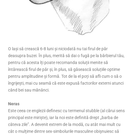
O lași să crească 6-8 luni și niciodată nu tai firul de păr
deasupra buzei. În plus, merită să dai o fugă pe la bărbierul tău,
pentru că acesta îți poate recomanda soluții menite să
întărească firul de păr și, în plus, să găsească soluțiile optime
pentru amplitudine și formă. Tot de la el poți să afli cum o să o
îngrijești, mai cu seamă că este expusă factorilor externi atunci
când bei sau mănânci.
Neras
Este ceea ce englezii definesc cu termenul stubble (al cărui sens
principal este miriște), iar la noi este definită drept „barba de
câteva zile”. A devenit extrem de la modă, cu atât mai mult cu
cât o mulțime dintre sex-simbolurile masculine obișnuiesc să