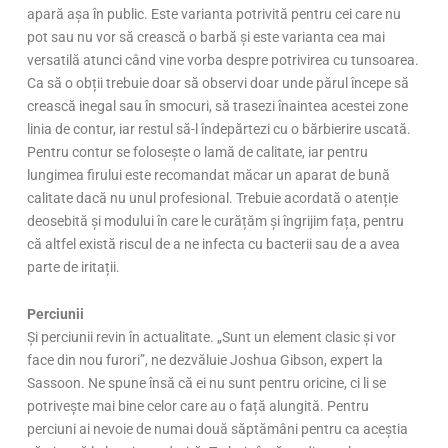
apară așa în public. Este varianta potrivită pentru cei care nu
pot sau nu vor să crească o barbă și este varianta cea mai
versatilă atunci când vine vorba despre potrivirea cu tunsoarea.
Ca să o obții trebuie doar să observi doar unde părul începe să
crească inegal sau în smocuri, să trasezi înaintea acestei zone
linia de contur, iar restul să-l îndepărtezi cu o bărbierire uscată.
Pentru contur se folosește o lamă de calitate, iar pentru
lungimea firului este recomandat măcar un aparat de bună
calitate dacă nu unul profesional. Trebuie acordată o atenție
deosebită și modului în care le curățăm și îngrijim fața, pentru
că altfel există riscul de a ne infecta cu bacterii sau de a avea
parte de iritații.
Perciunii
Și perciunii revin în actualitate. „Sunt un element clasic și vor
face din nou furori”, ne dezvăluie Joshua Gibson, expert la
Sassoon. Ne spune însă că ei nu sunt pentru oricine, ci li se
potrivește mai bine celor care au o față alungită. Pentru
perciuni ai nevoie de numai două săptămâni pentru ca aceștia