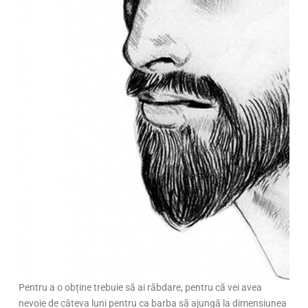
Pentru a o obține trebuie să ai răbdare, pentru că vei avea
nevoie de câteva luni pentru ca barba să ajungă la dimensiunea