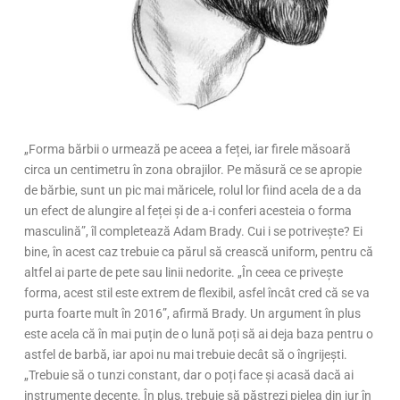
„Forma bărbii o urmează pe aceea a feței, iar firele măsoară
circa un centimetru în zona obrajilor. Pe măsură ce se apropie
de bărbie, sunt un pic mai măricele, rolul lor fiind acela de a da
un efect de alungire al feței și de a-i conferi acesteia o forma
masculină”, îl completează Adam Brady. Cui i se potrivește? Ei
bine, în acest caz trebuie ca părul să crească uniform, pentru că
altfel ai parte de pete sau linii nedorite. „În ceea ce privește
forma, acest stil este extrem de flexibil, asfel încât cred că se va
purta foarte mult în 2016”, afirmă Brady. Un argument în plus
este acela că în mai puțin de o lună poți să ai deja baza pentru o
astfel de barbă, iar apoi nu mai trebuie decât să o îngrijești.
„Trebuie să o tunzi constant, dar o poți face și acasă dacă ai
instrumente decente. În plus, trebuie să păstrezi pielea din jur în