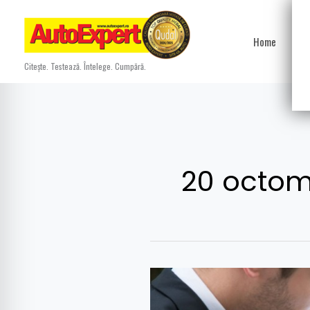
Skip
to
Home
Ști
content
Citește. Testează. Întelege. Cumpără.
20 octom
Tarifele
RCA