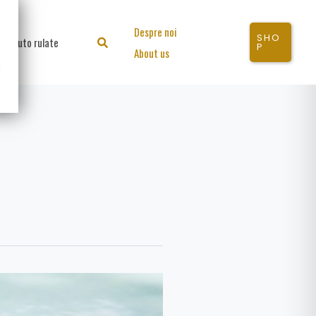
Despre noi
SHO
Auto rulate
Search
P
About us