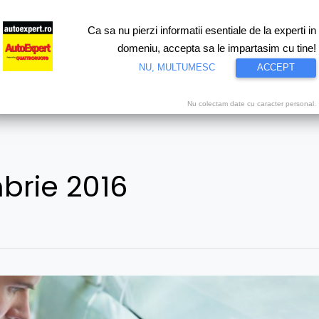
Ca sa nu pierzi informatii esentiale de la experti in
ri
Test drive
Eco
Motorsport
Proiecte speciale
Video
domeniu, accepta sa le impartasim cu tine!
NU, MULTUMESC
ACCEPT
Nu colectam date cu caracter personal.
brie 2016