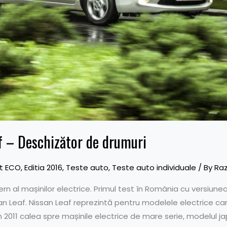
af – Deschizător de drumuri
t ECO
,
Editia 2016
,
Teste auto
,
Teste auto individuale
/ By
Ra
rn al mașinilor electrice. Primul test în România cu versiun
an Leaf. Nissan Leaf reprezintă pentru modelele electrice ca
în 2011 calea spre mașinile electrice de mare serie, modelul ja