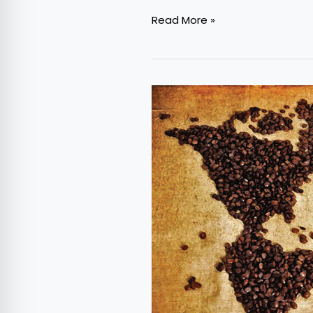
Read More »
Istoria
și
legendele
CAFELEI