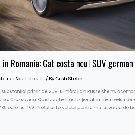
X in Romania: Cat costa noul SUV german
to noi
,
Noutati auto
/ By
Cristi Stefan
ul substanțial primit de SUV-ul mărcii din Russelsheim, acompa
a. Crossoverul Opel poate fi achiziționat în trei niveluri de 
730 euro cu TVA. Prețul este valabil pentru motorizarea de bază